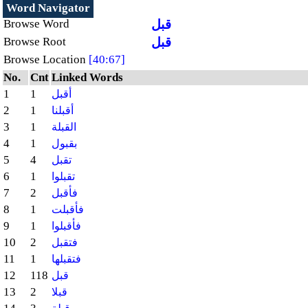
Word Navigator
قبل
Browse Word
قبل
Browse Root
Browse Location
[40:67]
No.
Cnt
Linked Words
1
1
أقبل
2
1
أقبلنا
3
1
القبلة
4
1
بقبول
5
4
تقبل
6
1
تقبلوا
7
2
فأقبل
8
1
فأقبلت
9
1
فأقبلوا
10
2
فتقبل
11
1
فتقبلها
12
118
قبل
13
2
قبلا