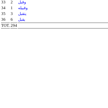
33
2
وقبل
34
1
وقبيله
35
3
يتقبل
36
6
يقبل
TOT.
294