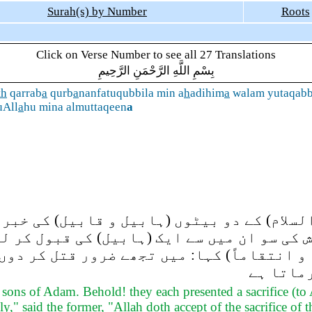
Surah(s) by Number
Roots
Click on Verse Number to see all 27 Translations
بِسْمِ اللَّهِ الرَّحْمَنِ الرَّحِيمِ
th
qarrab
a
qurb
a
nanfatuqubbila min a
h
adihim
a
walam yutaqabba
uAll
a
hu mina almuttaqeen
a
سلام) کے دو بیٹوں (ہابیل و قابیل) کی خبر 
کی سو ان میں سے ایک (ہابیل) کی قبول کر ل
 و انتقاماً) کہا: میں تجھے ضرور قتل کر دوں
ماتا ہے
o sons of Adam. Behold! they each presented a sacrifice (to 
rely," said the former, "Allah doth accept of the sacrifice of