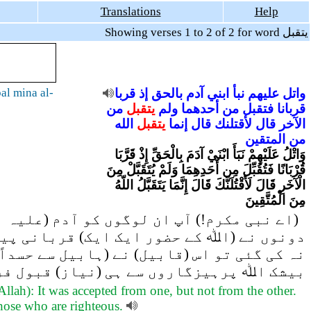
Translations
Help
Showing verses 1 to 2 of 2 for word يتقبل
l mina al-
قربا
إذ
بالحق
آدم
ابني
نبأ
عليهم
واتل
قربانا
فتقبل
من
أحدهما
ولم
يتقبل
من
الآخر
قال
لأقتلنك
قال
إنما
يتقبل
الله
من
المتقين
وَاتْلُ عَلَيْهِمْ نَبَأَ ابْنَيْ آدَمَ بِالْحَقِّ إِذْ قَرَّبَا
قُرْبَانًا فَتُقُبِّلَ مِن أَحَدِهِمَا وَلَمْ يُتَقَبَّلْ مِنَ
الْآخَرِ قَالَ لَأَقْتُلَنَّكَ قَالَ إِنَّمَا يَتَقَبَّلُ اللّهُ
مِنَ الْمُتَّقِينَ
اے نبی مکرم!) آپ ان لوگوں کو آدم (علیہ ال
دونوں نے (اﷲ کے حضور ایک ایک) قربانی پیش 
نہ کی گئی تو اس (قابیل) نے (ہابیل سے حسداً:
بیشک اﷲ پرہیزگاروں سے ہی (نیاز) قبول فر
Allah): It was accepted from one, but not from the other.
 those who are righteous.