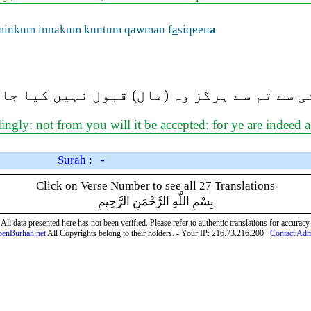
 minkum innakum kuntum qawman f
a
siqeen
a
 سے تم سے ہرگز وہ (مال) قبول نہیں کیا جا
lingly: not from you will it be accepted: for ye are indeed
Surah : -
Click on Verse Number to see all 27 Translations
بِسْمِ اللَّهِ الرَّحْمَنِ الرَّحِيمِ
All data presented here has not been verified. Please refer to authentic translations for accuracy.
enBurhan.net
All Copyrights belong to their holders. - Your IP: 216.73.216.200
Contact Ad