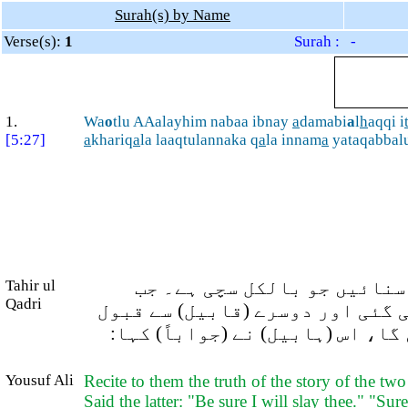
Surah(s) by Name
Verse(s):
1
Surah : -
1.
Wa
o
tlu AAalayhim nabaa ibnay
a
damabi
a
l
h
aqqi i
[5:27]
a
khariq
a
la laaqtulannaka q
a
la innam
a
yataqabbal
Tahir ul
(سنائیں جو بالکل سچی ہے۔ جب
Qadri
ی گئی اور دوسرے (قابیل) سے قبول
 گا، اس (ہابیل) نے (جواباً) کہا
Yousuf Ali
Recite to them the truth of the story of the tw
Said the latter: "Be sure I will slay thee." "Su