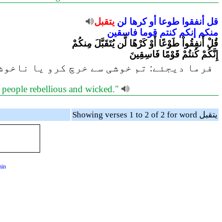
قل
أنفقوا
طوعا
أو
كرها
لن
يتقبل
منكم
إنكم
كنتم
قوما
فاسقين
قُلْ أَنفِقُواْ طَوْعًا أَوْ كَرْهًا لَّن يُتَقَبَّلَ مِنكُمْ
إِنَّكُمْ كُنتُمْ قَوْمًا فَاسِقِينَ
فرما دیجئے: تم خوشی سے خرچ کرو یا ناخوشی
 a people rebellious and wicked."
Showing verses 1 to 2 of 2 for word يتقبل
min