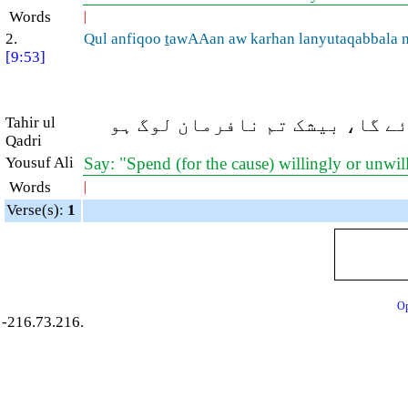
Words
|
2.
Qul anfiqoo
t
awAAan aw karhan lanyutaqabbala
[9:53]
Tahir ul
ئے گا، بیشک تم نافرمان لوگ ہو
Qadri
Yousuf Ali
Say: "Spend (for the cause) willingly or unwil
Words
|
Verse(s):
1
Op
-216.73.216.