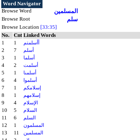
Word Navigator
المسلمين
Browse Word
سلم
Browse Root
Browse Location
[33:35]
No.
Cnt
Linked Words
1
1
أأسلمتم
2
7
أسلم
3
1
أسلما
4
2
أسلمت
5
1
أسلمنا
6
4
أسلموا
7
1
إسلامكم
8
1
إسلامهم
9
4
الإسلام
10
5
السلام
11
6
السلم
12
1
المسلمون
13
11
المسلمين