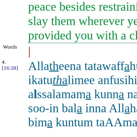
peace besides restrain
slay them wherever ye
provided you with a c
Words
|
4.
Alla
th
eena tatawaff
a
h
[16:28]
ikatu
th
a
limee anfusih
a
l
ssalamam
a
kunn
a
n
soo-in bal
a
inna All
a
h
bim
a
kuntum taAAma