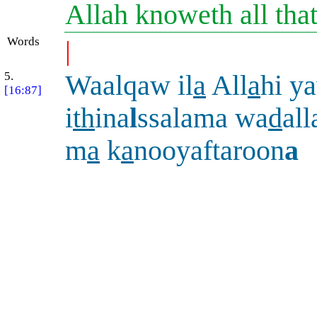
Allah knoweth all tha
Words
|
5.
Waalqaw il
a
All
a
hi y
[16:87]
i
th
ina
l
ssalama wa
d
al
m
a
k
a
nooyaftaroon
a