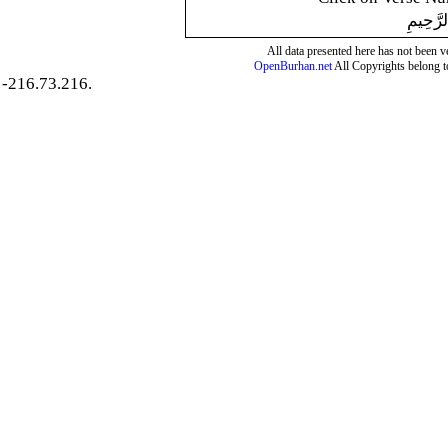
لرَّحِيمِ
All data presented here has not been ver
OpenBurhan.net
All Copyrights belong t
-216.73.216.