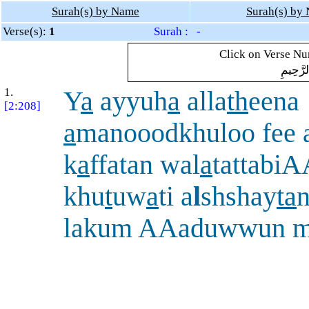
Surah(s) by Name
Surah(s) by
Verse(s):
1
Surah : -
Click on Verse Num
لرَّحِيمِ
1.
Y
a
ayyuh
a
alla
th
eena
[2:208]
a
manooodkhuloo fee 
k
a
ffatan wal
a
tattabi
khu
t
uw
a
ti a
l
shshay
ta
n
lakum AAaduwwun m