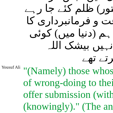
ور) ظلم کئے جا رہے
ت و فرمانبرداری کا
ہم (دنیا میں) کوئی
نہیں بیشک اللہ
تے تھے
Yousuf Ali
"(Namely) those whose 
of wrong-doing to the
offer submission (with
(knowingly)." (The ang