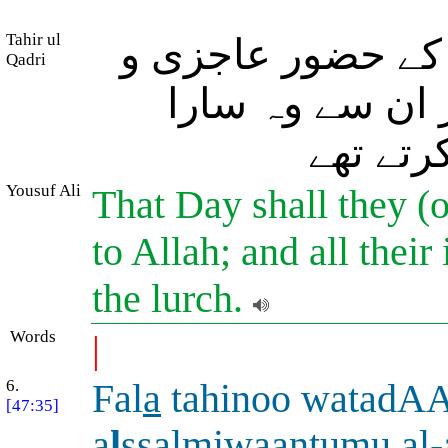
Tahir ul
 کے حضور عاجزی و
Qadri
 ان سے وہ سارا
کرتے تھے
Yousuf Ali
That Day shall they (
to Allah; and all their
the lurch.
Words
|
6.
Fal
a
tahinoo watadAA
[47:35]
a
l
ssalmiwaantumu al