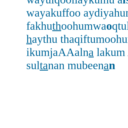
wayakuffoo aydiyah
fakhu
th
oohumwa
o
qt
h
aythu thaqiftumooh
ikumjaAAaln
a
lakum
sul
ta
nan mubeen
a
n