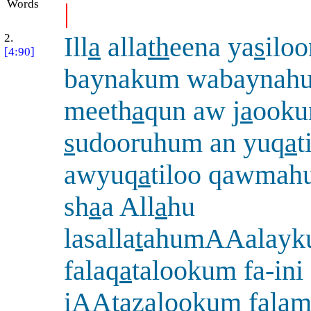
Words
|
2.
Ill
a
alla
th
eena ya
s
iloo
[4:90]
baynakum wabaynah
meeth
a
qun aw j
a
ook
s
udooruhum an yuq
a
t
awyuq
a
tiloo qawmah
sh
a
a All
a
hu
lasalla
t
ahumAAalayk
falaq
a
talookum fa-ini
iAAtazalookum fala