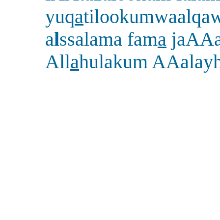
yuq
a
tilookumwaalqa
a
l
ssalama fam
a
jaAAa
All
a
hulakum AAalayh