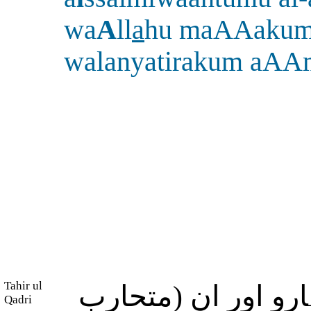
wa
A
ll
a
hu maAAaku
walanyatirakum aAA
Tahir ul
(و اور ان (متحارب
Qadri