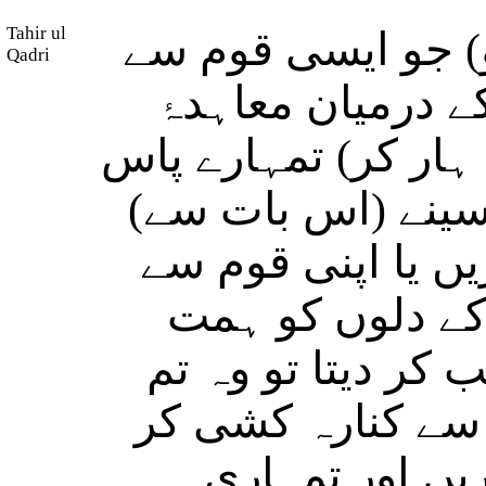
Tahir ul
) جو ایسی قوم سے
Qadri
ے درمیان معاہدۂ
(ار کر) تمہارے پاس
 سینے (اس بات سے
ں یا اپنی قوم سے
ن کے دلوں کو ہمت
ب کر دیتا تو وہ تم
 سے کنارہ کشی کر
یں اور تمہاری