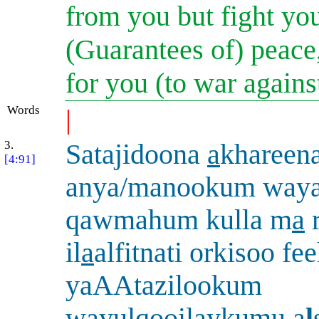
from you but fight you
(Guarantees of) peace
for you (to war again
Words
|
3.
Satajidoona
a
khareen
[4:91]
anya/manookum way
qawmahum kulla m
a
il
a
alfitnati orkisoo fe
yaAAtazilookum
wayulqooilaykumu a
l