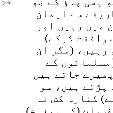
 بھی پاؤ گے جو
Qadri
ریقے سے ایمان
ن میں رہیں اور
(موافقت کرکے
 رہیں، (مگر ان
(مسلمانوں کے
پھیرے جاتے ہیں
 پڑتے ہیں، سو
ے) کنارہ کش نہ
رف صلح (کا پیغام