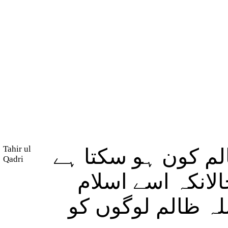
Tahir ul
 کون ہو سکتا ہے
Qadri
الانکہ اسے اسلام
للہ ظالم لوگوں کو