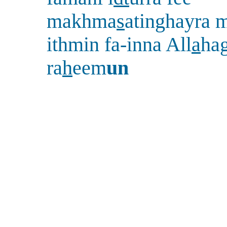
makhma
s
atinghayra 
ithmin fa-inna All
a
ha
ra
h
eem
un