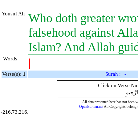
Yousuf Ali
Who doth greater wro
falsehood against Alla
Islam? And Allah gui
Words
|
Verse(s):
1
Surah : -
Click on Verse Num
لرَّحِيمِ
All data presented here has not been ver
OpenBurhan.net
All Copyrights belong 
-216.73.216.