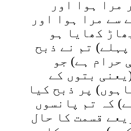
 مرا ہوا اور
(سے مرا ہوا اور
ھاڑ کھایا ہو
پہلے) تم نے ذبح
 حرام ہے) جو
یعنی بتوں کے
اہوں) پر ذبح کیا
ے) کہ تم پانسوں
(عے قسمت کا حال