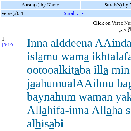
Surah(s) by Name
Surah(s) by
Verse(s):
1
Surah : -
Click on Verse Num
لرَّحِيمِ
1.
Inna a
l
ddeena AAinda
[3:19]
isl
a
mu wam
a
ikhtalafa
ootooalkit
a
ba ill
a
min
j
a
ahumualAAilmu ba
baynahum waman yakf
All
a
hifa-inna All
a
ha 
al
h
is
a
b
i