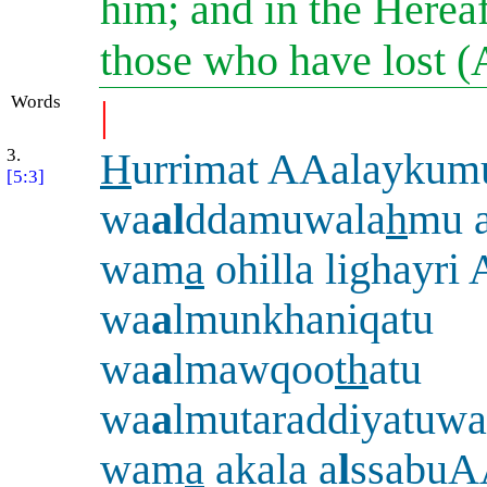
him; and in the Hereaf
those who have lost (A
Words
|
3.
H
urrimat AAalaykum
[5:3]
wa
al
ddamuwala
h
mu a
wam
a
ohilla lighayri 
wa
a
lmunkhaniqatu
wa
a
lmawqoo
th
atu
wa
a
lmutaraddiyatuwa
wam
a
akala a
l
ssabuA