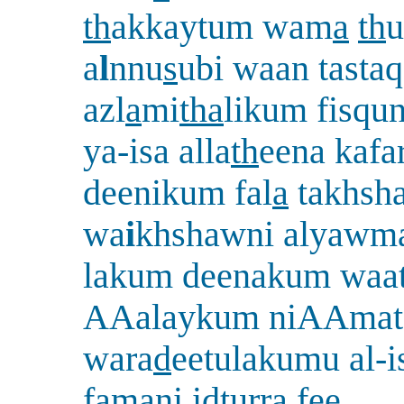
th
akkaytum wam
a
th
u
a
l
nnu
s
ubi waan tasta
azl
a
mi
tha
likum fisqu
ya-isa alla
th
eena kafa
deenikum fal
a
takhsh
wa
i
khshawni alyawm
lakum deenakum waa
AAalaykum niAAmat
wara
d
eetulakumu al-i
famani i
dt
urra fee