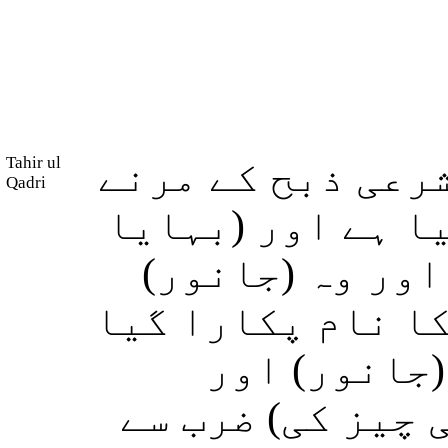
Tahir ul
رعی ذبح کے مرنے
Qadri
یا ہے اور (بہایا
 اور وہ (جانور
کا نام پکارا گیا
(جانور) اور
(چیز کی) ضرب سے