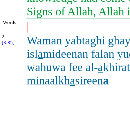
Signs of Allah, Allah i
Words
|
2.
Waman yabtaghi ghayr
[3:85]
isl
a
mideenan falan y
wahuwa fee al-
a
khirat
minaalkh
a
sireen
a