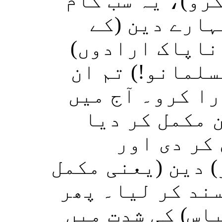
رو)، یہ سب کام
ہارے دین (کے
 ناپاک ارادوں
سلمانو!) تم ان
را کرو۔ آج میں
 مکمل کر دیا
کر دی اور
) دین (یعنی مکمل
سند کر لیا۔ پھر
اس) کی شدت میں