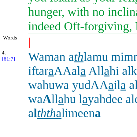
hunger, with no inclin
indeed Oft-forgiving,
Words
|
4.
Waman a
th
lamu mim
[61:7]
iftar
a
AAal
a
All
a
hi al
wahuwa yudAA
a
il
a
al
wa
A
ll
a
hu l
a
yahdee a
a
l
thth
a
limeen
a