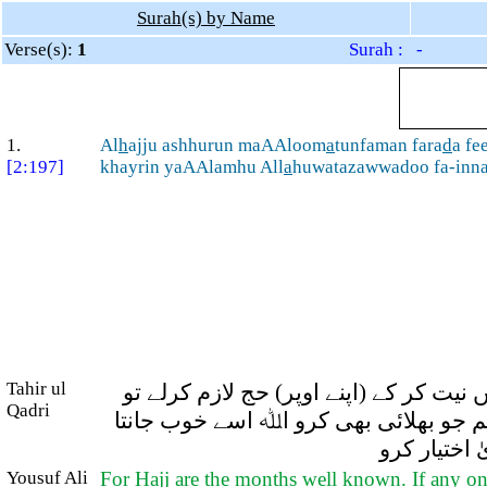
Surah(s) by Name
Verse(s):
1
Surah : -
1.
Al
h
ajju ashhurun maAAloom
a
tunfaman fara
d
a fe
[2:197]
khayrin yaAAlamhu All
a
huwatazawwadoo fa-inna
Tahir ul
یت کر کے (اپنے اوپر) حج لازم کرلے تو
Qadri
م جو بھلائی بھی کرو اﷲ اسے خوب جانتا
اختیار کرو
Yousuf Ali
For Hajj are the months well known. If any on