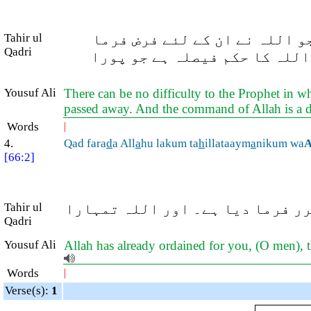
Tahir ul
و اللہ نے ان کے لئے فرض فرما
Qadri
اللہ کا حکم فیصلہ ہے جو پورا
Yousuf Ali
There can be no difficulty to the Prophet in wh
passed away. And the command of Allah is a 
Words
|
4.
Qad fara
d
a All
a
hu lakum ta
h
illataaym
a
nikum wa
[66:2]
Tahir ul
(ر فرما دیا ہے۔ اور اللہ تمہارا
Qadri
Yousuf Ali
Allah has already ordained for you, (O men), 
Words
|
Verse(s):
1