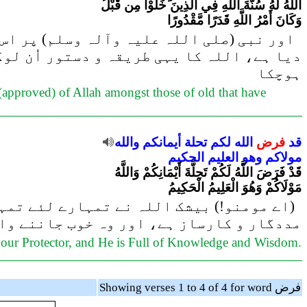
اللَّهُ لَهُ سُنَّةَ اللَّهِ فِي الَّذِينَ خَلَوْا مِن قَبْلُ
وَكَانَ أَمْرُ اللَّهِ قَدَرًا مَّقْدُورًا
اور نبی (صلی اللہ علیہ وآلہ وسلم) پر اس 
دیا ہے، اللہ کا یہی طریقہ و دستور اُن لوگ
ہوچکا
e (approved) of Allah amongst those of old that have
قد
فرض
الله
لكم
تحلة
أيمانكم
والله
مولاكم
وهو
العليم
الحكيم
قَدْ فَرَضَ اللَّهُ لَكُمْ تَحِلَّةَ أَيْمَانِكُمْ وَاللَّهُ
مَوْلَاكُمْ وَهُوَ الْعَلِيمُ الْحَكِيمُ
اے مومنو!) بیشک اللہ نے تمہارے لئے تمہار
مددگار و کارساز ہے، اور وہ خوب جاننے والا
s your Protector, and He is Full of Knowledge and Wisdom.
Showing verses 1 to 4 of 4 for word فرض