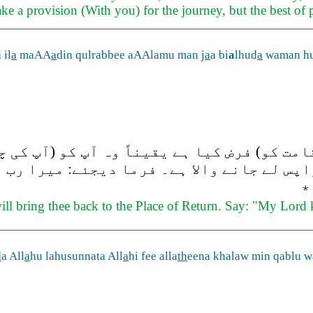
e a provision (With you) for the journey, but the best of p
 il
a
maAA
a
din qulrabbee aAAlamu man j
a
a bi
a
lhud
a
waman h
مت کو) فرض کیا ہے یقیناً وہ آپ کو (آپ کی 
اپس لے جانے والا ہے۔ فرما دیجئے: میرا رب 
٭
ill bring thee back to the Place of Return. Say: "My Lord 
d
a All
a
hu lahusunnata All
a
hi fee alla
th
eena khalaw min qablu 