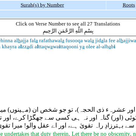
Surah(s) by Number
Roots
Click on Verse Number to see all 27 Translations
بِسْمِ اللَّهِ الرَّحْمَنِ الرَّحِيمِ
ehinna al
h
ajja fal
a
rafathawal
a
fusooqa wal
a
jid
a
la fee al
h
ajjiw
 khayra a
l
zz
a
di a
l
ttaqw
a
wa
i
ttaqooni y
a
olee al-alb
a
b
i
اور عشرہء ذی الحجہ)، تو جو شخص ان (مہینوں) میں ن
وئی (اور) گناہ اور نہ ہی کسی سے جھگڑا کرے، اور ت
ہترزادِ راہ تقویٰ ہے، اور اے عقل والو! میرا تقویٰ 
e undertakes that duty therein, Let there be no obscenity,