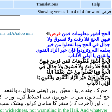
Translations
Help
Showing verses 1 to 4 of 4 for word فرض
am
a
tafAAaloo min
فرض
فمن
معلومات
أشهر
الحج
فيهن
الحج
فلا
رفث
ولا
فسوق
ولا
جدال
في
الحج
وما
تفعلوا
من
خير
يعلمه
الله
وتزودوا
فإن
خير
الزاد
التقوى
واتقون
يا
أولي
الألباب
الْحَجُّ أَشْهُرٌ مَّعْلُومَاتٌ فَمَن فَرَضَ فِيهِنَّ
الْحَجَّ فَلاَ رَفَثَ وَلاَ فُسُوقَ وَلاَ جِدَالَ فِي
الْحَجِّ وَمَا تَفْعَلُواْ مِنْ خَيْرٍ يَعْلَمْهُ اللّهُ
وَتَزَوَّدُواْ فَإِنَّ خَيْرَ الزَّادِ التَّقْوَى وَاتَّقُونِ يَا
أُوْلِي الْأَلْبَابِ
حج کے چند مہینے معیّن ہیں (یعنی شوّال، ذوالقعدہ 
حج کے دنوں میں نہ عورتوں سے اختلاط کرے اور نہ ک
ہے، اور (آخرت کے) سفر کا سامان کرلو، بیشک سب سے ب
 nor wickedness, nor wrangling in the Hajj. And whatever