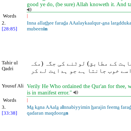
good ye do, (be sure) Allah knoweth it. And tak
Words
|
2.
Inna alla
th
ee fara
d
a AAalaykaalqur-
a
na lar
a
dduka
[28:85]
mubeen
in
Tahir ul
چاہت کے مطابق) لوٹنے کی جگہ (مکہ
Qadri
اسے خوب جانتا ہے جو ہدایت لے کر
Yousuf Ali
Verily He Who ordained the Qur'an for thee, w
is in manifest error."
Words
|
3.
M
a
k
a
na AAal
a
a
l
nnabiyyimin
h
arajin feem
a
fara
[33:38]
qadaran maqdoor
a
n