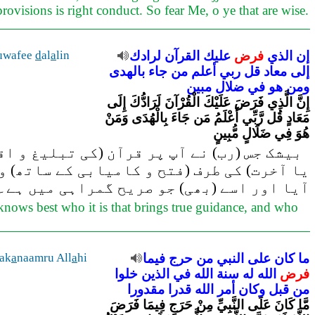
rovisions is right conduct. So fear Me, o ye that are wise.
uwafee
d
al
a
lin
لرادك
القرآن
عليك
فرض
الذي
إن
إلى
معاد
قل
ربي
أعلم
من
جاء
بالهدى
ومن
هو
في
ضلال
مبين
إِنَّ الَّذِي فَرَضَ عَلَيْكَ الْقُرْآنَ لَرَادُّكَ إِلَى
مَعَادٍ قُل رَّبِّي أَعْلَمُ مَن جَاءَ بِالْهُدَى وَمَنْ
هُوَ فِي ضَلَالٍ مُّبِينٍ
بیشک جس (رب) نے آپ پر قرآن (کی تبلیغ و اقا
یا آخرت) کی طرف (فتح و کامیابی کے ساتھ) و
آیا اور اسے (بھی) جو صریح گمراہی میں ہے۔
knows best who it is that brings true guidance, and who
wak
a
naamru All
a
hi
فيما
حرج
من
النبي
على
كان
ما
فرض
الله
له
سنة
الله
في
الذين
خلوا
من
قبل
وكان
أمر
الله
قدرا
مقدورا
مَّا كَانَ عَلَى النَّبِيِّ مِنْ حَرَجٍ فِيمَا فَرَضَ