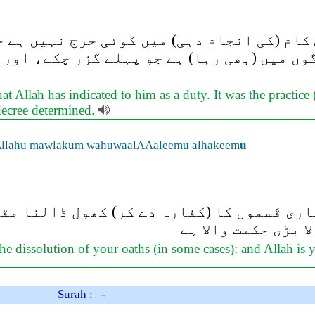
کام (کی انجام دہی) میں کوئی حرج نہیں ہے ج
وں میں (بھی رہا) ہے جو پہلے گزر چکے، اور 
at Allah has indicated to him as a duty. It was the practic
decree determined.
A
ll
a
hu mawl
a
kum wahuwaalAAaleemu al
h
akeem
u
ی قَسموں کا (کفارہ دے کر) کھول ڈالنا مقر
 بڑی حکمت والا ہے
the dissolution of your oaths (in some cases): and Allah i
Surah : -