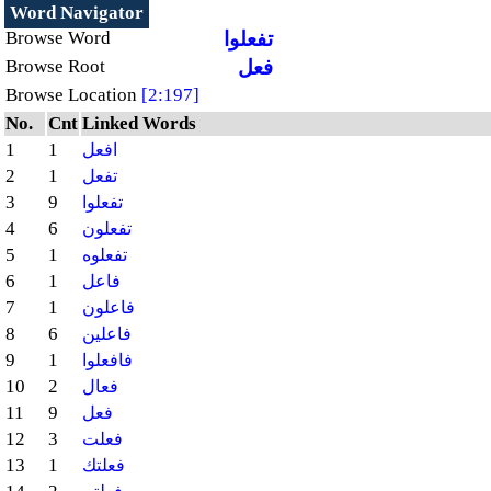
Word Navigator
تفعلوا
Browse Word
فعل
Browse Root
Browse Location
[2:197]
No.
Cnt
Linked Words
1
1
افعل
2
1
تفعل
3
9
تفعلوا
4
6
تفعلون
5
1
تفعلوه
6
1
فاعل
7
1
فاعلون
8
6
فاعلين
9
1
فافعلوا
10
2
فعال
11
9
فعل
12
3
فعلت
13
1
فعلتك