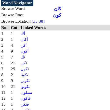
Word Navigator
كان
Browse Word
كون
Browse Root
Browse Location
[33:38]
No.
Cnt
Linked Words
1
1
أك
2
1
أكان
3
4
أكن
4
9
أكون
5
7
تك
6
21
تكن
7
25
تكون
8
2
تكونا
9
9
تكونن
10
21
تكونوا
11
1
سيكون
12
1
فأكون
13
1
فتكن