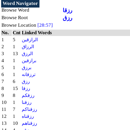
Word Navigator
رزقا
Browse Word
رزق
Browse Root
Browse Location
[28:57]
No.
Cnt
Linked Words
1
5
الرازقين
2
1
الرزاق
3
13
الرزق
4
1
برازقين
5
1
برزق
6
1
ترزقانه
7
6
رزق
8
15
رزقا
9
8
رزقكم
10
1
رزقنا
11
7
رزقناكم
12
1
رزقناه
13
10
رزقناهم