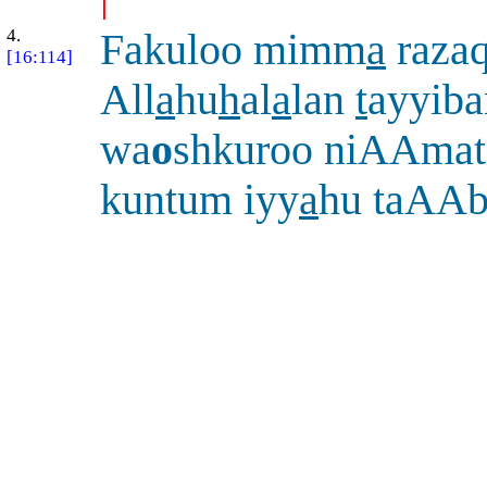
4.
Fakuloo mimm
a
raza
[16:114]
All
a
hu
h
al
a
lan
t
ayyiba
wa
o
shkuroo niAAmat
kuntum iyy
a
hu taAA