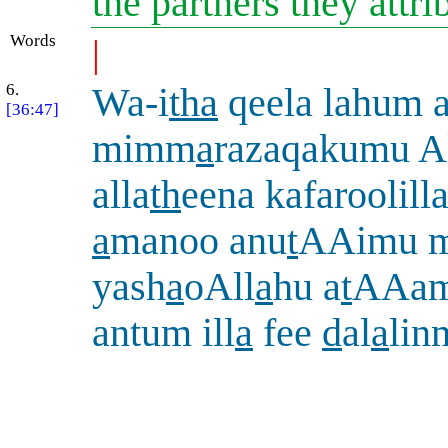
the partners they attri
Words
|
6.
Wa-i
tha
qeela lahum 
[36:47]
mimm
a
razaqakumu A
alla
th
eena kafaroolill
a
manoo anu
t
AAimu m
yash
a
oAll
a
hu a
t
AAam
antum ill
a
fee
d
al
a
lin