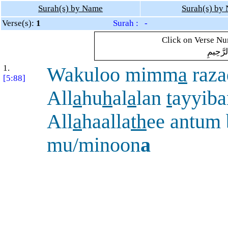
Surah(s) by Name
Surah(s) by
Verse(s):
1
Surah : -
Click on Verse Num
لرَّحِيمِ
1.
Wakuloo mimm
a
raz
[5:88]
All
a
hu
h
al
a
lan
t
ayyib
All
a
haalla
th
ee antum 
mu/minoon
a