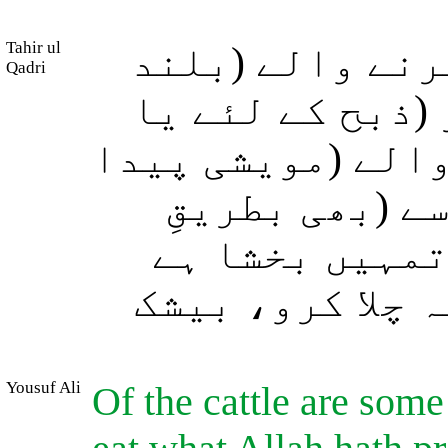
Tahir ul
رنے والے (بلند
Qadri
(ذبح کے لئے یا
والے (مویشی پیدا
ے (بھی بطریقِ
تمہیں بخشا ہے
 چلا کرو، بیشک
Yousuf Ali
Of the cattle are som