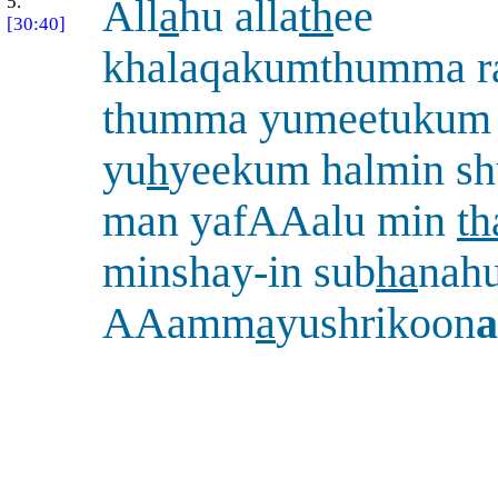
5.
All
a
hu alla
th
ee
[30:40]
khalaqakumthumma r
thumma yumeetukum
yu
h
yeekum halmin sh
man yafAAalu min
th
minshay-in sub
ha
nah
AAamm
a
yushrikoon
a