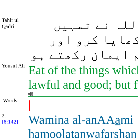
Tahir ul
للہ نے تمہیں
Qadri
کھایا کرو اور
م ایمان رکھتے ہو
Yousuf Ali
Eat of the things whic
lawful and good; but 
Words
|
2.
Wamina al-anAA
a
mi
[6:142]
h
amoolatanwafarshan