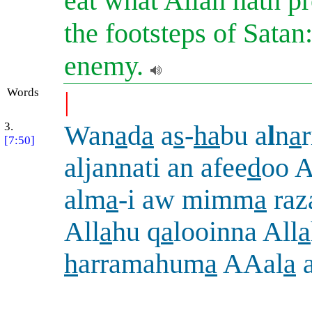
eat what Allah hath p
the footsteps of Satan
enemy.
Words
|
3.
Wan
a
d
a
a
s
-
ha
bu a
l
n
a
r
[7:50]
aljannati an afee
d
oo 
alm
a
-i aw mimm
a
raz
All
a
hu q
a
looinna All
a
h
arramahum
a
AAal
a
a