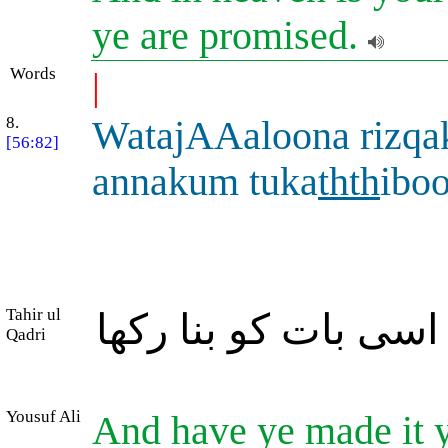
ye are promised.
Words
|
8.
WatajAAaloona rizq
[56:82]
annakum tuka
thth
ibo
Tahir ul
 اسی بات کو بنا رکھا
Qadri
Yousuf Ali
And have ye made it y