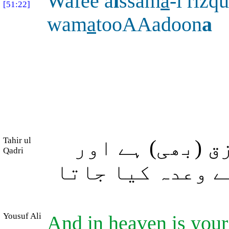
Wafee a
l
ssam
a
-i riz
[51:22]
wam
a
tooAAadoon
a
Tahir ul
 (بھی) ہے اور
Qadri
سے وعدہ کیا جاتا
Yousuf Ali
And in heaven is your