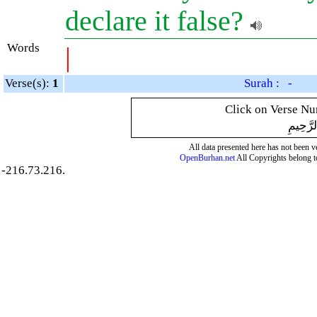
declare it false?
Words
|
Verse(s):
1
Surah : -
Click on Verse Num
لرَّحِيمِ
All data presented here has not been ver
OpenBurhan.net
All Copyrights belong t
-216.73.216.