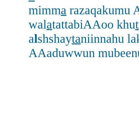
mimm
a
razaqakumu A
wal
a
tattabiAAoo khu
t
a
l
shshay
ta
niinnahu l
AAaduwwun mubeen