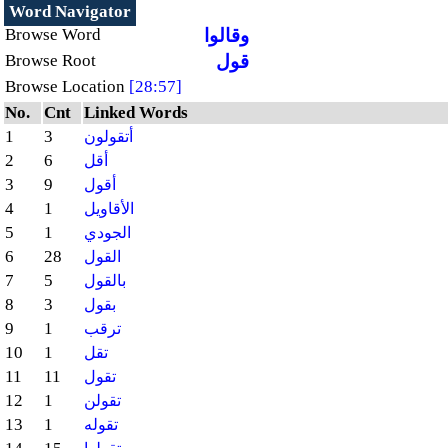
Word Navigator
وقالوا
Browse Word
قول
Browse Root
Browse Location
[28:57]
No.
Cnt
Linked Words
1
3
أتقولون
2
6
أقل
3
9
أقول
4
1
الأقاويل
5
1
الجودي
6
28
القول
7
5
بالقول
8
3
بقول
9
1
ترقب
10
1
تقل
11
11
تقول
12
1
تقولن
13
1
تقوله