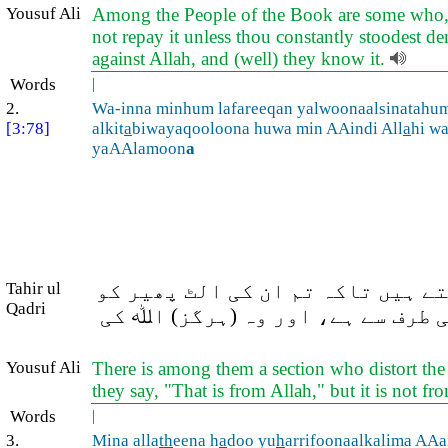
Yousuf Ali
Among the People of the Book are some who, if e
not repay it unless thou constantly stoodest dem
against Allah, and (well) they know it.
Words
|
2.
Wa-inna minhum lafareeqan yalwoonaalsinatahum
[3:78]
alkit
a
biwayaqooloona huwa min AAindi All
a
hi w
yaAAlamoon
a
ے ہیں تاکہ تم ان کی الٹ پھیر کو
Tahir ul
Qadri
ی طرف سے ہے، اور وہ (ہرگز) اﷲ کی
Yousuf Ali
There is among them a section who distort the 
they say, "That is from Allah," but it is not fr
Words
|
3.
Mina alla
th
eena h
a
doo yu
h
arrifoonaalkalima AA