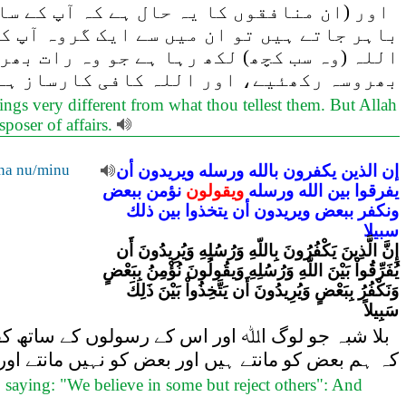
اور (ان منافقوں کا یہ حال ہے کہ آپ کے سام
باہر جاتے ہیں تو ان میں سے ایک گروہ آپ ک
اللہ (وہ سب کچھ) لکھ رہا ہے جو وہ رات بھر
بھروسہ رکھئیے، اور اللہ کافی کارساز ہے
ings very different from what thou tellest them. But Allah
sposer of affairs.
إن
الذين
يكفرون
بالله
ورسله
ويريدون
أن
na nu/minu
يفرقوا
بين
الله
ورسله
ويقولون
نؤمن
ببعض
ونكفر
ببعض
ويريدون
أن
يتخذوا
بين
ذلك
سبيلا
إِنَّ الَّذِينَ يَكْفُرُونَ بِاللّهِ وَرُسُلِهِ وَيُرِيدُونَ أَن
يُفَرِّقُواْ بَيْنَ اللّهِ وَرُسُلِهِ وَيقُولُونَ نُؤْمِنُ بِبَعْضٍ
وَنَكْفُرُ بِبَعْضٍ وَيُرِيدُونَ أَن يَتَّخِذُواْ بَيْنَ ذَلِكَ
سَبِيلاً
بلا شبہ جو لوگ اﷲ اور اس کے رسولوں کے ساتھ کفر
کہ ہم بعض کو مانتے ہیں اور بعض کو نہیں مانتے اور
saying: "We believe in some but reject others": And