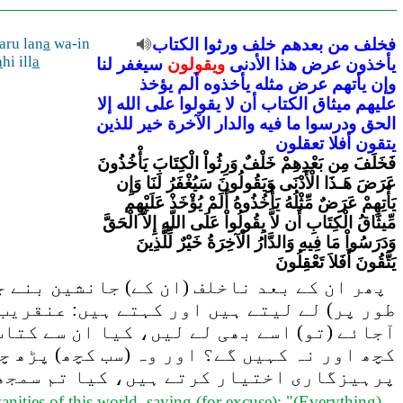
فخلف
من
بعدهم
خلف
ورثوا
الكتاب
wa-in
a
ru lan
a
hi ill
a
يأخذون
عرض
هذا
الأدنى
ويقولون
سيغفر
لنا
وإن
يأتهم
عرض
مثله
يأخذوه
ألم
يؤخذ
عليهم
ميثاق
الكتاب
أن
لا
يقولوا
على
الله
إلا
الحق
ودرسوا
ما
فيه
والدار
الآخرة
خير
للذين
يتقون
أفلا
تعقلون
فَخَلَفَ مِن بَعْدِهِمْ خَلْفٌ وَرِثُواْ الْكِتَابَ يَأْخُذُونَ
عَرَضَ هَـذَا الْأَدْنَى وَيَقُولُونَ سَيُغْفَرُ لَنَا وَإِن
يَأْتِهِمْ عَرَضٌ مِّثْلُهُ يَأْخُذُوهُ أَلَمْ يُؤْخَذْ عَلَيْهِم
مِّيثَاقُ الْكِتَابِ أَن لاَّ يِقُولُواْ عَلَى اللّهِ إِلاَّ الْحَقَّ
وَدَرَسُواْ مَا فِيهِ وَالدَّارُ الْآخِرَةُ خَيْرٌ لِّلَّذِينَ
يَتَّقُونَ أَفَلاَ تَعْقِلُونَ
پھر ان کے بعد ناخلف (ان کے) جانشین بنے جو
طور پر) لے لیتے ہیں اور کہتے ہیں: عنقریب 
آجائے (تو) اسے بھی لے لیں، کیا ان سے کتابِ
کچھ اور نہ کہیں گے؟ اور وہ (سب کچھ) پڑھ چ
پرہیزگاری اختیار کرتے ہیں، کیا تم سمجھ
nities of this world, saying (for excuse): "(Everything)