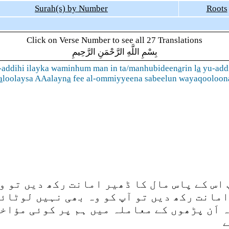
Surah(s) by Number
Roots
Click on Verse Number to see all 27 Translations
بِسْمِ اللَّهِ الرَّحْمَنِ الرَّحِيمِ
u-addihi ilayka waminhum man in ta/manhubideen
a
rin l
a
yu-addi
a
loolaysa AAalayn
a
fee al-ommiyyeena sabeelun wayaqooloo
اس کے پاس مال کا ڈھیر امانت رکھ دیں تو و
مانت رکھ دیں تو آپ کو وہ بھی نہیں لوٹائے
ہ اَن پڑھوں کے معاملہ میں ہم پر کوئی مؤا
ے