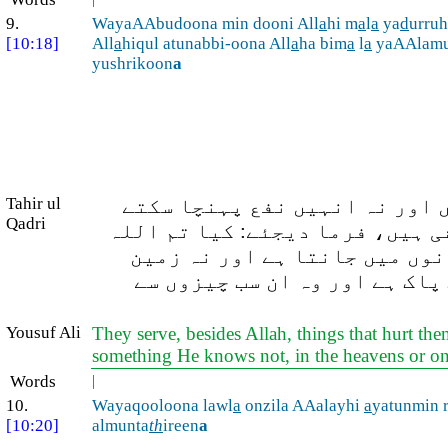
9.
WayaAAbudoona min dooni All
a
hi m
a
l
a
ya
d
urru
[10:18]
All
a
hiqul atunabbi-oona All
a
ha bim
a
l
a
yaAAlamu
yushrikoon
a
ں اور نہ انہیں نفع پہنچا سکتے
Tahir ul
Qadri
ی ہیں، فرما دیجئے: کیا تم اللہ
انوں میں جانتا ہے اور نہ زمین
پاک ہے اور وہ ان سب چیزوں سے
Yousuf Ali
They serve, besides Allah, things that hurt th
something He knows not, in the heavens or on 
Words
|
10.
Wayaqooloona lawl
a
onzila AAalayhi
a
yatunmin r
[10:20]
almunta
th
ireen
a