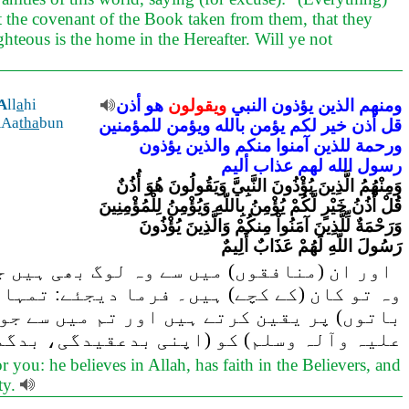
ot the covenant of the Book taken from them, that they
ghteous is the home in the Hereafter. Will ye not
ومنهم
الذين
يؤذون
النبي
ويقولون
هو
أذن
hi
a
ll
A
AAa
tha
bun
قل
أذن
خير
لكم
يؤمن
بالله
ويؤمن
للمؤمنين
ورحمة
للذين
آمنوا
منكم
والذين
يؤذون
رسول
الله
لهم
عذاب
أليم
وَمِنْهُمُ الَّذِينَ يُؤْذُونَ النَّبِيَّ وَيَقُولُونَ هُوَ أُذُنٌ
قُلْ أُذُنُ خَيْرٍ لَّكُمْ يُؤْمِنُ بِاللّهِ وَيُؤْمِنُ لِلْمُؤْمِنِينَ
وَرَحْمَةٌ لِّلَّذِينَ آمَنُواْ مِنكُمْ وَالَّذِينَ يُؤْذُونَ
رَسُولَ اللّهِ لَهُمْ عَذَابٌ أَلِيمٌ
اور ان (منافقوں) میں سے وہ لوگ بھی ہیں ج
وہ تو کان (کے کچے) ہیں۔ فرما دیجئے: تمہار
باتوں) پر یقین کرتے ہیں اور تم میں سے جو
علیہ وآلہ وسلم) کو (اپنی بدعقیدگی، بدگم
 you: he believes in Allah, has faith in the Believers, and
ty.