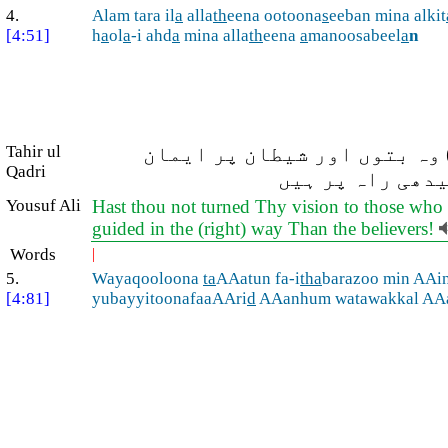
4.
Alam tara il
a
alla
th
eena ootoona
s
eeban mina alkit
[4:51]
h
a
ol
a
-i ahd
a
mina alla
th
eena
a
manoosabeel
a
n
 وہ بتوں اور شیطان پر ایمان
Tahir ul
Qadri
یدھی راہ پر ہیں
Yousuf Ali
Hast thou not turned Thy vision to those who w
guided in the (right) way Than the believers!
Words
|
5.
Wayaqooloona
ta
AAatun fa-i
tha
barazoo min AAi
[4:81]
yubayyitoonafaaAAri
d
AAanhum watawakkal AA