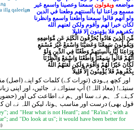
An
a
مواضعه
ويقولون
سمعنا
وعصينا
واسمع
غير
 ill
a
qaleel
a
n
مسمع
وراعنا
ليا
بألسنتهم
وطعنا
في
الدين
ولو
أنهم
قالوا
سمعنا
وأطعنا
واسمع
وانظرنا
لكان
خيرا
لهم
وأقوم
ولكن
لعنهم
الله
بكفرهم
فلا
يؤمنون
إلا
قليلا
مِّنَ الَّذِينَ هَادُواْ يُحَرِّفُونَ الْكَلِمَ عَن مَّوَاضِعِهِ
وَيَقُولُونَ سَمِعْنَا وَعَصَيْنَا وَاسْمَعْ غَيْرَ مُسْمَعٍ
وَرَاعِنَا لَيًّا بِأَلْسِنَتِهِمْ وَطَعْنًا فِي الدِّينِ وَلَوْ
أَنَّهُمْ قَالُواْ سَمِعْنَا وَأَطَعْنَا وَاسْمَعْ وَانْظُرْنَا
لَكَانَ خَيْرًا لَّهُمْ وَأَقْوَمَ وَلَكِن لَّعَنَهُمُ اللّهُ
بِكُفْرِهِمْ فَلاَ يُؤْمِنُونَ إِلاَّ قَلِيلاً
اور کچھ یہودی (تورات کے) کلمات کو اپنے (اصل) مقام
سنیئے! (معاذ اللہ!) آپ سنوائے نہ جائیں، اور اپنی زب
کہتے کہ ہم نے سنا اور ہم نے اطاعت کی اور (حضور! 
قول بھی) درست اور مناسب ہوتا، لیکن اللہ نے ان کے
ey"; and "Hear what is not Heard"; and "Ra'ina"; with a
ar"; and "Do look at us"; it would have been better for