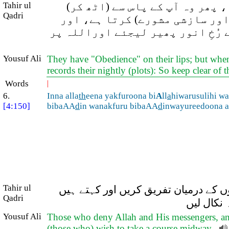
 پھر وہ آپ کے پاس سے (اٹھ کر)
Tahir ul
Qadri
اور سازشی مشورے) کرتا ہے، اور
 رُخِ انور پھیر لیجئے اوراللہ پر
Yousuf Ali
They have "Obedience" on their lips; but when 
records their nightly (plots): So keep clear of 
Words
|
6.
Inna alla
th
eena yakfuroona bi
A
ll
a
hiwarusulihi w
[4:150]
bibaAA
d
in wanakfuru bibaAA
d
inwayureedoona a
Tahir ul
 کے درمیان تفریق کریں اور کہتے ہیں
Qadri
 نکال لیں
Yousuf Ali
Those who deny Allah and His messengers, and
(those who) wish to take a course midway,-