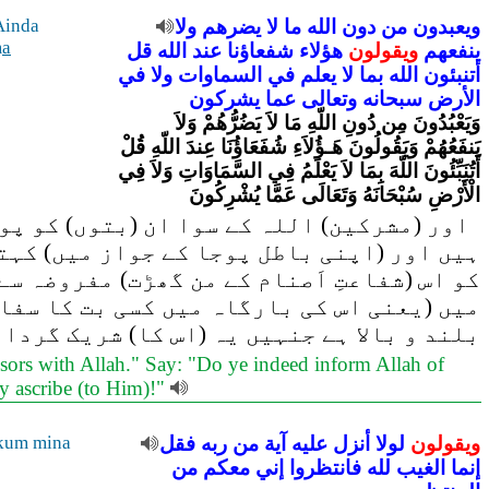
ويعبدون
من
دون
الله
ما
لا
يضرهم
ولا
inda
m
a
ينفعهم
ويقولون
هؤلاء
شفعاؤنا
عند
الله
قل
أتنبئون
الله
بما
لا
يعلم
في
السماوات
ولا
في
الأرض
سبحانه
وتعالى
عما
يشركون
وَيَعْبُدُونَ مِن دُونِ اللّهِ مَا لاَ يَضُرُّهُمْ وَلاَ
يَنفَعُهُمْ وَيَقُولُونَ هَـؤُلاَءِ شُفَعَاؤُنَا عِندَ اللّهِ قُلْ
أَتُنَبِّئُونَ اللّهَ بِمَا لاَ يَعْلَمُ فِي السَّمَاوَاتِ وَلاَ فِي
الْأَرْضِ سُبْحَانَهُ وَتَعَالَى عَمَّا يُشْرِكُونَ
اور (مشرکین) اللہ کے سوا ان (بتوں) کو پو
ہیں اور (اپنی باطل پوجا کے جواز میں) کہت
کو اس (شفاعتِ اَصنام کے من گھڑت) مفروضہ س
میں (یعنی اس کی بارگاہ میں کسی بت کا سفار
بلند و بالا ہے جنہیں یہ (اس کا) شریک گردا
essors with Allah." Say: "Do ye indeed inform Allah of
y ascribe (to Him)!"
ويقولون
لولا
أنزل
عليه
آية
من
ربه
فقل
kum mina
إنما
الغيب
لله
فانتظروا
إني
معكم
من