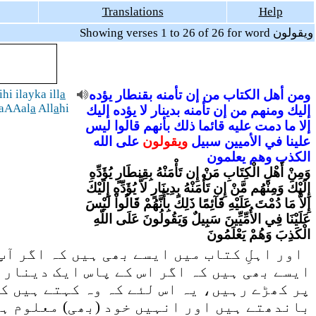
Translations
Help
Showing verses 1 to 26 of 26 for word ويقولون
ومن
أهل
الكتاب
من
إن
تأمنه
بقنطار
يؤده
a
hi ilayka ill
naAAal
a
All
a
hi
إليك
ومنهم
من
إن
تأمنه
بدينار
لا
يؤده
إليك
إلا
ما
دمت
عليه
قائما
ذلك
بأنهم
قالوا
ليس
علينا
في
الأميين
سبيل
ويقولون
على
الله
الكذب
وهم
يعلمون
وَمِنْ أَهْلِ الْكِتَابِ مَنْ إِن تَأْمَنْهُ بِقِنطَارٍ يُؤَدِّهِ
إِلَيْكَ وَمِنْهُم مَّنْ إِن تَأْمَنْهُ بِدِينَارٍ لاَّ يُؤَدِّهِ إِلَيْكَ
إِلاَّ مَا دُمْتَ عَلَيْهِ قَآئِمًا ذَلِكَ بِأَنَّهُمْ قَالُواْ لَيْسَ
عَلَيْنَا فِي الأُمِّيِّينَ سَبِيلٌ وَيَقُولُونَ عَلَى اللّهِ
الْكَذِبَ وَهُمْ يَعْلَمُونَ
اور اہلِ کتاب میں ایسے بھی ہیں کہ اگر آپ 
ایسے بھی ہیں کہ اگر اس کے پاس ایک دینار ا
پر کھڑے رہیں، یہ اس لئے کہ وہ کہتے ہیں ک
باندھتے ہیں اور انہیں خود (بھی) معلوم ہ