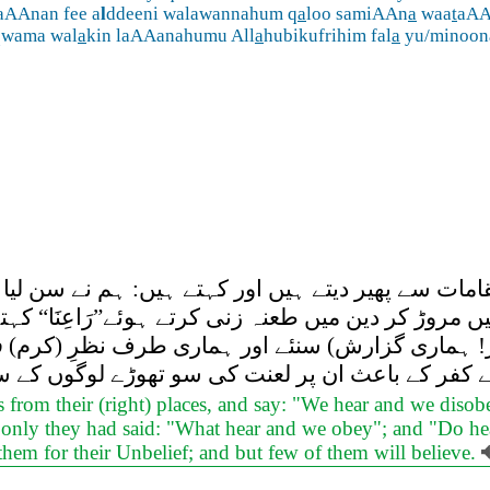
aAAnan fee a
l
ddeeni walawannahum q
a
loo samiAAn
a
waa
t
aA
qwama wal
a
kin laAAanahumu All
a
hubikufrihim fal
a
yu/minoona
ات سے پھیر دیتے ہیں اور کہتے ہیں: ہم نے سن لیا اور
انیں مروڑ کر دین میں طعنہ زنی کرتے ہوئے”رَاعِنَا“ 
ہماری گزارش) سنئے اور ہماری طرف نظرِ (کرم) فرمائی
 کفر کے باعث ان پر لعنت کی سو تھوڑے لوگوں کے سوا
 from their (right) places, and say: "We hear and we disob
 If only they had said: "What hear and we obey"; and "Do he
hem for their Unbelief; and but few of them will believe.