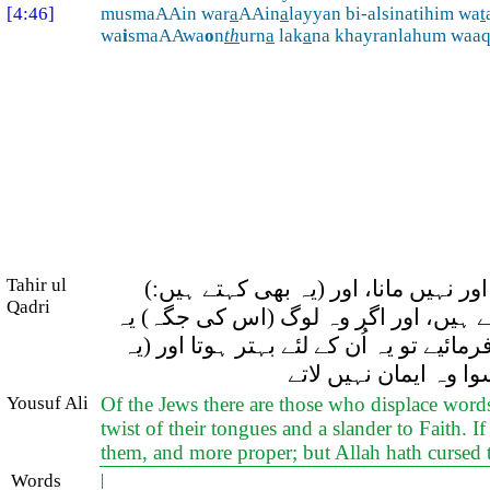
[4:46]
musmaAAin war
a
AAin
a
layyan bi-alsinatihim wa
t
wa
i
smaAAwa
o
n
th
urn
a
lak
a
na khayranlahum waa
Tahir ul
 نہیں مانا، اور (یہ بھی کہتے ہیں:)
Qadri
کہتے ہیں، اور اگر وہ لوگ (اس کی جگہ) یہ
ے تو یہ اُن کے لئے بہتر ہوتا اور (یہ
 وہ ایمان نہیں لاتے
Yousuf Ali
Of the Jews there are those who displace words
twist of their tongues and a slander to Faith.
them, and more proper; but Allah hath cursed t
Words
|