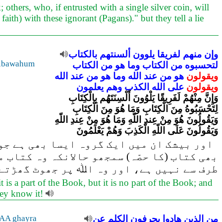
others, who, if entrusted with a single silver coin, will
aith) with these ignorant (Pagans)." but they tell a lie
وإن
منهم
لفريقا
يلوون
ألسنتهم
بالكتاب
ibawahum
لتحسبوه
من
الكتاب
وما
هو
من
الكتاب
ويقولون
هو
من
عند
الله
وما
هو
من
عند
الله
ويقولون
على
الله
الكذب
وهم
يعلمون
وَإِنَّ مِنْهُمْ لَفَرِيقًا يَلْوُونَ أَلْسِنَتَهُم بِالْكِتَابِ
لِتَحْسَبُوهُ مِنَ الْكِتَابِ وَمَا هُوَ مِنَ الْكِتَابِ
وَيَقُولُونَ هُوَ مِنْ عِندِ اللّهِ وَمَا هُوَ مِنْ عِندِ اللّهِ
وَيَقُولُونَ عَلَى اللّهِ الْكَذِبَ وَهُمْ يَعْلَمُونَ
اور بیشک ان میں ایک گروہ ایسا بھی ہے جو 
بھی کتاب (کا حصّہ) سمجھو حالانکہ وہ کتاب 
طرف سے نہیں ہے، اور وہ اﷲ پر جھوٹ گھڑتے 
is a part of the Book, but it is no part of the Book; and
they know it!
من
الذين
هادوا
يحرفون
الكلم
عن
AA ghayra