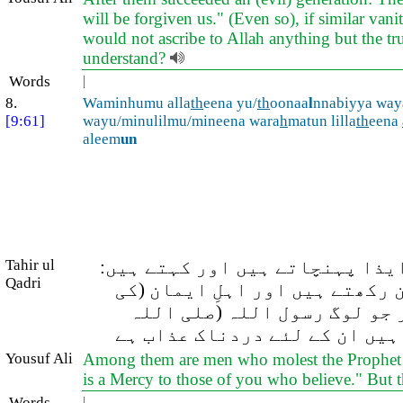
will be forgiven us." (Even so), if similar va
would not ascribe to Allah anything but the tru
understand?
Words
|
8.
Waminhumu alla
th
eena yu/
th
oonaa
l
nnabiyya way
[9:61]
wayu/minulilmu/mineena wara
h
matun lilla
th
eena
aleem
un
ایذا پہنچاتے ہیں اور کہتے ہیں:
Tahir ul
Qadri
 رکھتے ہیں اور اہلِ ایمان (کی
 جو لوگ رسول اللہ (صلی اللہ
ہیں ان کے لئے دردناک عذاب ہے
Yousuf Ali
Among them are men who molest the Prophet and s
is a Mercy to those of you who believe." But 
Words
|