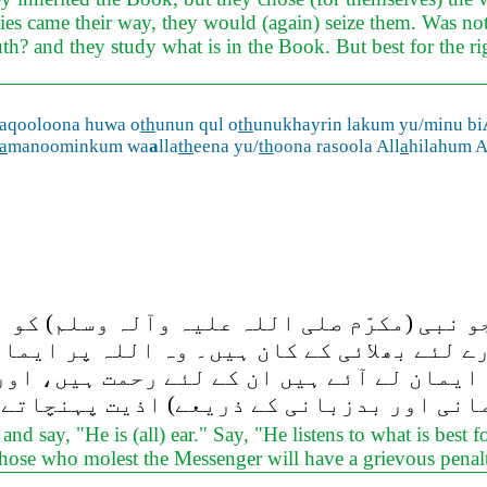
nities came their way, they would (again) seize them. Was n
th? and they study what is in the Book. But best for the ri
aqooloona huwa o
th
unun qul o
th
unukhayrin lakum yu/minu bi
a
manoominkum wa
a
lla
th
eena yu/
th
oona rasoola All
a
hilahum 
و نبی (مکرّم صلی اللہ علیہ وآلہ وسلم) کو 
ے لئے بھلائی کے کان ہیں۔ وہ اللہ پر ایمان
 ایمان لے آئے ہیں ان کے لئے رحمت ہیں، اور
انی اور بدزبانی کے ذریعے) اذیت پہنچاتے 
ay, "He is (all) ear." Say, "He listens to what is best for
those who molest the Messenger will have a grievous penal