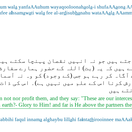
hum wal
a
yanfaAAuhum wayaqooloonah
a
ol
a
-i shufaAA
a
on
a
AA
fee a
l
ssam
a
w
a
ti wal
a
fee al-ar
d
isub
ha
nahu wataAA
a
l
a
AAam
جتے ہیں جو نہ انہیں نقصان پہنچا سکتے ہی
ے ہیں کہ یہ (بت) اللہ کے حضور ہمارے سفارش
ے آگاہ کر رہے ہو جس (کے وجود) کو وہ نہ آسم
ش کرنا اس کے علم میں نہیں ہے)۔ اس کی ذات 
نتے ہیں
em not nor profit them, and they say: "These are our interc
earth?- Glory to Him! and far is He above the partners the
abbihi faqul innam
a
alghaybu lill
a
hi fa
i
nta
th
irooinnee maAAa