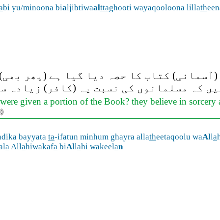
a
bi yu/minoona bi
a
ljibtiwa
al
tta
ghooti wayaqooloona lilla
th
een
آسمانی) کتاب کا حصہ دیا گیا ہے (پھر بھی)
ں کہ مسلمانوں کی نسبت یہ (کافر) زیادہ س
ere given a portion of the Book? they believe in sorcery an
ndika bayyata
ta
-ifatun minhum ghayra alla
th
eetaqoolu wa
A
ll
a
al
a
All
a
hiwakaf
a
bi
A
ll
a
hi wakeel
a
n