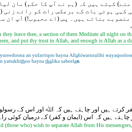
نے) کہتے ہیں کہ (ہم نے آپ کا حکم) مان لیا،
ی کہی ہوئی بات کے برعکس رات کو رائے زنی (
 منصوبے بناتے ہیں۔ پس (اے محبوب!) آپ ان سے
they leave thee, a section of them Meditate all night on th
them, and put thy trust in Allah, and enough is Allah as a di
ayureedoona an yufarriqoo bayna All
a
hiwarusulihi wayaqooloo
n yattakhi
th
oo bayna
tha
lika sabeel
a
n
 کرتے ہیں اور چاہتے ہیں کہ اﷲ اور اس کے رسولوں
 چاہتے ہیں کہ اس (ایمان و کفر) کے درمیان کوئی راہ
 (those who) wish to separate Allah from His messengers, 