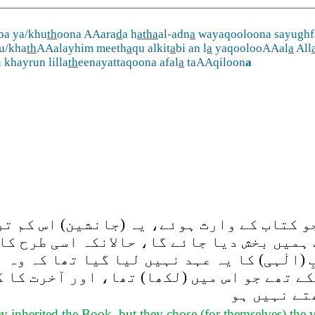
ba ya/khu
th
oona AAara
d
a h
atha
al-adn
a
wayaqooloona sayughfa
u/kha
th
AAalayhim meeth
a
qu alkit
a
bi an l
a
yaqoolooAAal
a
All
 khayrun lilla
th
eenayattaqoona afal
a
taAAqiloon
a
 کتاب کے وارث ہوئے، یہ (جانشین) اس کم تر 
ہمیں بخش دیا جائے گا، حالانکہ اسی طرح کا 
 (الٰہی) کا یہ عہد نہیں لیا گیا تھا کہ وہ 
کے تھے جو اس میں (لکھا) تھا، اور آخرت کا 
تے نہیں ہو
y inherited the Book, but they chose (for themselves) the va