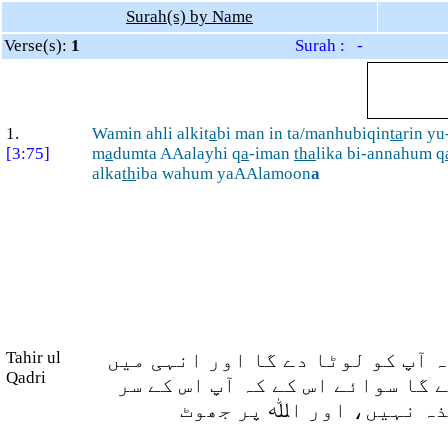
Surah(s) by Name
Verse(s):
1
Surah : -
1.
Wamin ahli alkit
a
bi man in ta/manhubiqin
ta
rin y
[3:75]
m
a
dumta AAalayhi q
a
-iman
tha
lika bi-annahum q
alka
th
iba wahum yaAAlamoon
a
ہ آپ کو لوٹا دے گا اور انہی میں
Tahir ul
Qadri
 گا سوائے اس کے کہ آپ اس کے سر
خذہ نہیں، اور اﷲ پر جھوٹ