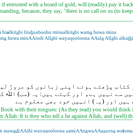
ntrusted with a hoard of gold, will (readily) pay it back; 
anding, because, they say, "there is no call on us (to keep f
 bi
a
lkit
a
bi lita
h
saboohu minaalkit
a
bi wam
a
huwa mina
am
a
huwa minAAindi All
a
hi wayaqooloona AAal
a
All
a
hi alka
th
کتاب پڑھتے ہوئے اپنی زبانوں کو مروڑ لیت
میں سے نہیں ہے، اور کہتے ہیں: یہ (سب) اﷲ ک
ہیں اور (یہ) انہیں خود بھی معلوم ہے
Book with their tongues: (As they read) you would think it 
om Allah: It is they who tell a lie against Allah, and (well) 
an maw
ad
iAAihi wayaqooloona samiAAn
a
waAAa
s
ayn
a
wa
i
sma