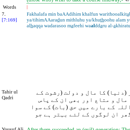
Words
|
7.
Fakhalafa min baAAdihim khalfun warithooalkit
a
[7:169]
ya/tihimAAara
d
un mithluhu ya/khu
th
oohu alam y
al
h
aqqa wadarasoo m
a
feehi wa
al
dd
a
ru al-
a
khiratu
(دنیا) کا مال و دولت (رشوت کے
Tahir ul
Qadri
مال و متاع اور بھی ان کے پاس
اللہ کے بارے میں حق (بات) کے سوا
گھر ان لوگوں کے لئے بہتر ہے جو
Yousuf Ali
After them succeeded an (evil) generation: The