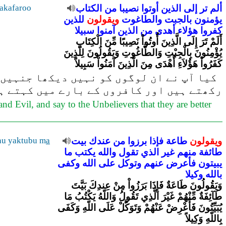
ألم
تر
إلى
الذين
أوتوا
نصيبا
من
الكتاب
akafaroo
يؤمنون
بالجبت
والطاغوت
ويقولون
للذين
كفروا
هؤلاء
أهدى
من
الذين
آمنوا
سبيلا
أَلَمْ تَرَ إِلَى الَّذِينَ أُوتُواْ نَصِيبًا مِّنَ الْكِتَابِ
يُؤْمِنُونَ بِالْجِبْتِ وَالطَّاغُوتِ وَيَقُولُونَ لِلَّذِينَ
كَفَرُواْ هَؤُلاَءِ أَهْدَى مِنَ الَّذِينَ آمَنُواْ سَبِيلاً
کیا آپ نے ان لوگوں کو نہیں دیکھا جنہیں (
رکھتے ہیں اور کافروں کے بارے میں کہتے ہی
d Evil, and say to the Unbelievers that they are better
ويقولون
طاعة
فإذا
برزوا
من
عندك
بيت
a
hu yaktubu m
طائفة
منهم
غير
الذي
تقول
والله
يكتب
ما
يبيتون
فأعرض
عنهم
وتوكل
على
الله
وكفى
بالله
وكيلا
وَيَقُولُونَ طَاعَةٌ فَإِذَا بَرَزُواْ مِنْ عِندِكَ بَيَّتَ
طَآئِفَةٌ مِّنْهُمْ غَيْرَ الَّذِي تَقُولُ وَاللّهُ يَكْتُبُ مَا
يُبَيِّتُونَ فَأَعْرِضْ عَنْهُمْ وَتَوَكَّلْ عَلَى اللّهِ وَكَفَى
بِاللّهِ وَكِيلاً