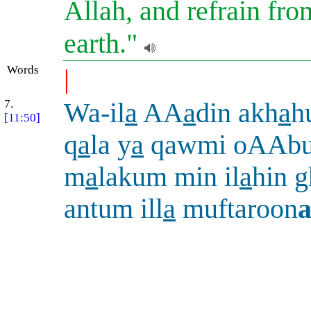
Allah, and refrain fro
earth."
Words
|
7.
Wa-il
a
AA
a
din akh
a
h
[11:50]
q
a
la y
a
qawmi oAAbu
m
a
lakum min il
a
hin g
antum ill
a
muftaroon