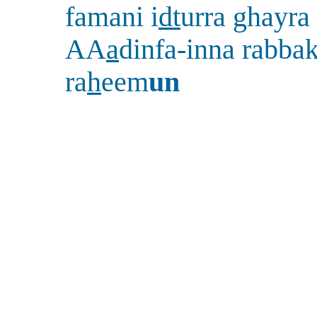
famani i
dt
urra ghayra
AA
a
dinfa-inna rabba
ra
h
eem
un