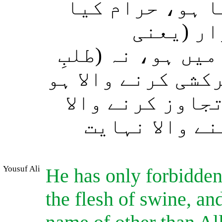
ا ہو، حرام کیا
ار (یعنی
یں ہو، نہ (طلبِ
رکشی کرنے والا ہو
تجاوز کرنے والا
ے والا نہایت
Yousuf Ali
He has only forbidden
the flesh of swine, an