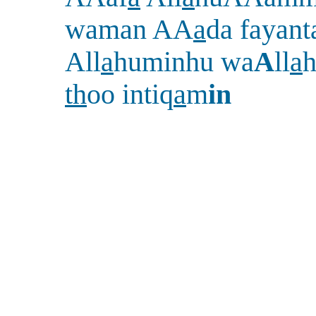
waman AA
a
da fayan
All
a
huminhu wa
A
ll
a
th
oo intiq
a
m
in