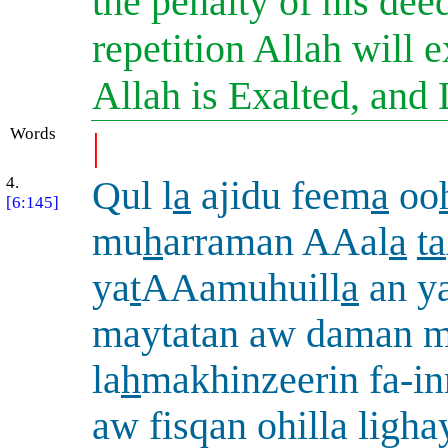
the penalty of his deed
repetition Allah will 
Allah is Exalted, and 
Words
|
4.
Qul l
a
ajidu feem
a
oo
[6:145]
mu
h
arraman AAal
a
ta
ya
t
AAamuhuill
a
an y
maytatan aw daman m
la
h
makhinzeerin fa-in
aw fisqan ohilla ligha