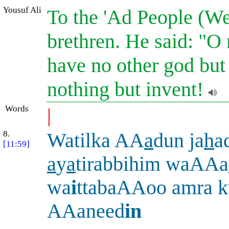
Yousuf Ali
To the 'Ad People (We
brethren. He said: "O
have no other god but
nothing but invent!
Words
|
8.
Watilka AA
a
dun ja
h
a
[11:59]
a
y
a
tirabbihim waAAa
wa
i
ttabaAAoo amra ku
AAaneed
in