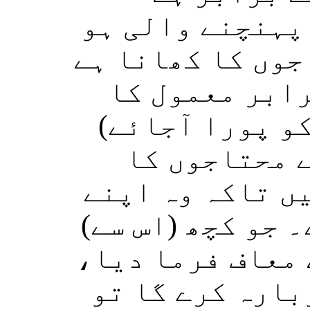
پہنچنے والی ہو
اجوں کا کھانا ہے
(ابر معمول کا
کو پورا آجائے
ے محتاجوں کا
یں تاکہ وہ اپنے
۔ جو کچھ (اس سے
ے معاف فرما دیا
بارہ کرے گا تو