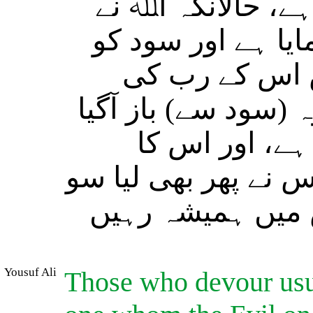
ے، حالانکہ اﷲ نے
یا ہے اور سود کو
 اس کے رب کی
سود سے) باز آگیا
ہے، اور اس کا
 نے پھر بھی لیا سو
 میں ہمیشہ رہیں
Yousuf Ali
Those who devour usur