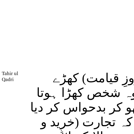
Tahir ul
زِ قیامت) کھڑے
Qadri
ہ شخص کھڑا ہوتا
 کر بدحواس کر دیا
کہ تجارت (خرید و