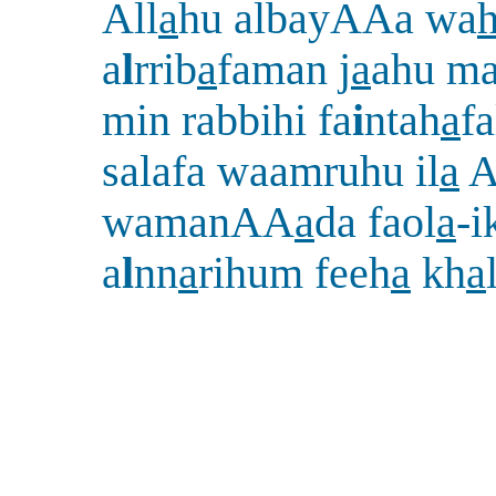
All
a
hu albayAAa wa
a
l
rrib
a
faman j
a
ahu m
min rabbihi fa
i
ntah
a
f
salafa waamruhu il
a
A
wamanAA
a
da faol
a
-i
a
l
nn
a
rihum feeh
a
kh
a