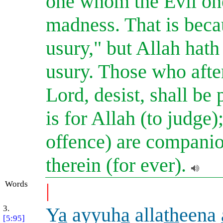
one whom the Evil one
madness. That is becau
usury," but Allah hath
usury. Those who after
Lord, desist, shall be 
is for Allah (to judge
offence) are companio
therein (for ever).
Words
|
3.
Y
a
ayyuh
a
alla
th
eena
[5:95]