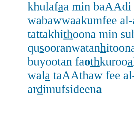
khulaf
a
a min baAAdi
wabawwaakumfee al-
tattakhi
th
oona min su
qu
s
ooranwatan
h
itoona
buyootan fa
o
th
kuroo
a
wal
a
taAAthaw fee al
ar
d
imufsideen
a