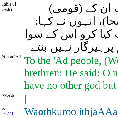
Tahir ul
ف ان کے (قومی
Qadri
یجا)، انہوں نے کہا
 کیا کرو اس کے سوا
 پرہیزگار نہیں بنتے
Yousuf Ali
To the 'Ad people, (W
brethren: He said: O 
have no other god but
Words
|
6.
Wa
o
th
kuroo i
th
jaAAa
[7:74]