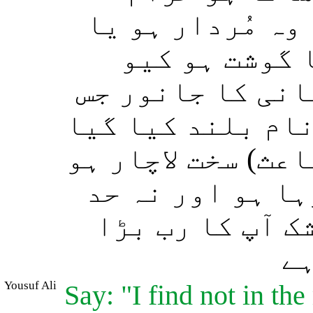
وہ مُردار ہو یا
 گوشت ہو کیو
انی کا جانور جس
نام بلند کیا گیا
عث) سخت لاچار ہو
ا ہو اور نہ حد
ک آپ کا رب بڑا
ہے
Yousuf Ali
Say: "I find not in t