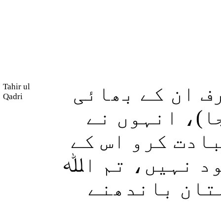
Tahir ul
رف ان کے بھائی
Qadri
جا)، انہوں نے
ادت کرو اس کے
ود نہیں، تم اﷲ
ہتان باندھنے