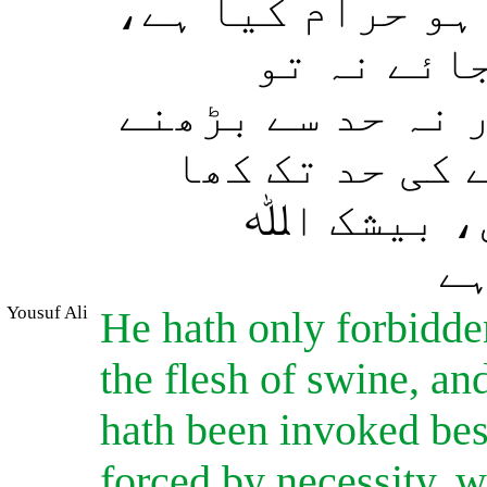
 ہو حرام کیا ہے
ائے نہ تو
 نہ حد سے بڑھنے
 کی حد تک کھا
، بیشک اﷲ
ہے
Yousuf Ali
He hath only forbidde
the flesh of swine, a
hath been invoked besi
forced by necessity, w