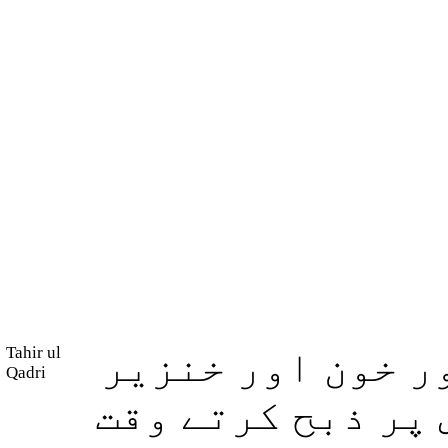
Tahir ul
ر خون اور خنزیر
Qadri
 پر ذبح کرتے وقت