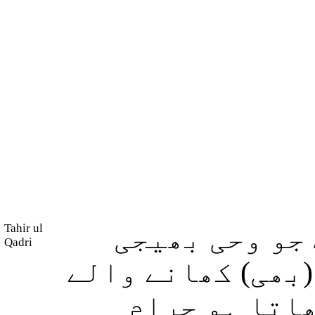
Tahir ul
جو وحی بھیجی
Qadri
(بھی) کھانے والے
ھاتا ہو حرام