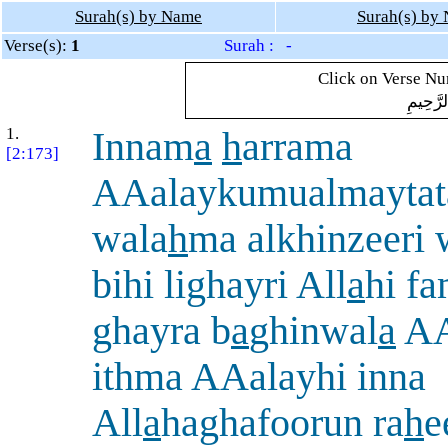
Surah(s) by Name
Surah(s) by
Verse(s):
1
Surah : -
Click on Verse Num
لرَّحِيمِ
1.
Innam
a
h
arrama
[2:173]
AAalaykumualmaytat
wala
h
ma alkhinzeeri
bihi lighayri All
a
hi fa
ghayra b
a
ghinwal
a
A
ithma AAalayhi inna
All
a
haghafoorun ra
h
e