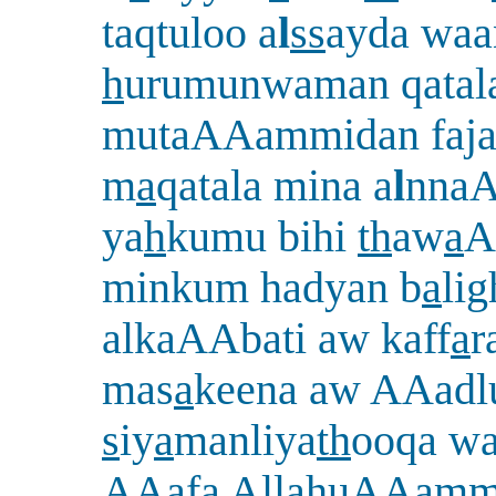
taqtuloo a
l
ss
ayda wa
h
urumunwaman qatal
mutaAAammidan faja
m
a
qatala mina a
l
nna
ya
h
kumu bihi
th
aw
a
A
minkum hadyan b
a
lig
alkaAAbati aw kaff
a
r
mas
a
keena aw AAad
s
iy
a
manliya
th
ooqa w
AAaf
a
All
a
huAAam