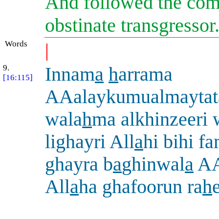
And followed the com
obstinate transgressor
Words
|
9.
Innam
a
h
arrama
[16:115]
AAalaykumualmaytat
wala
h
ma alkhinzeeri
lighayri All
a
hi bihi fa
ghayra b
a
ghinwal
a
A
All
a
ha ghafoorun ra
h