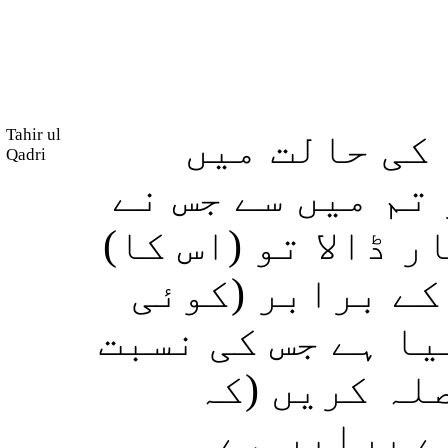
Tahir ul
کی حالت میں
Qadri
تم میں سے جس نے
(ر ڈالا تو (اس کا
کے برابر (کوئی
یا ہے جس کی نسبت
لہ کریں (کہ
ے برابر ہے