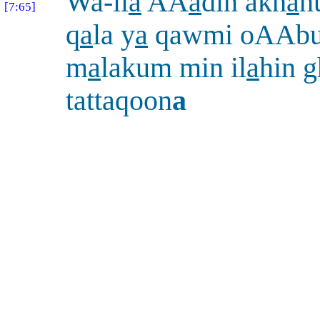
Wa-il
a
AA
a
din akh
a
h
[7:65]
q
a
la y
a
qawmi oAAbu
m
a
lakum min il
a
hin g
tattaqoon
a