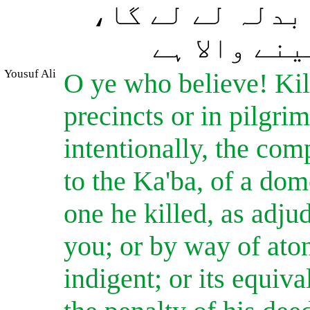
 بدلہ لے لے گا
نے والا ہے
Yousuf Ali
O ye who believe! Kil
precincts or in pilgri
intentionally, the com
to the Ka'ba, of a dom
one he killed, as adj
you; or by way of ato
indigent; or its equiva