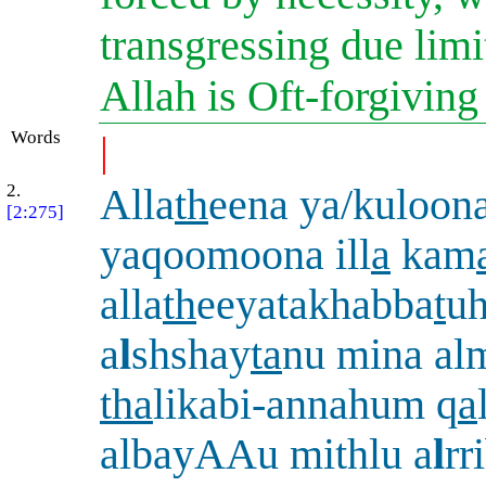
transgressing due limit
Allah is Oft-forgivin
Words
|
2.
Alla
th
eena ya/kuloona
[2:275]
yaqoomoona ill
a
kam
alla
th
eeyatakhabba
t
u
a
l
shshay
ta
nu mina al
tha
likabi-annahum q
a
albayAAu mithlu a
l
rr