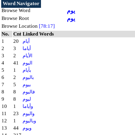
Word Navigator
يوم
Browse Word
يوم
Browse Root
Browse Location
[78:17]
No.
Cnt
Linked Words
1
20
أيام
2
3
أياما
3
2
الأيام
4
41
اليوم
5
1
بأيام
6
2
باليوم
7
5
بيوم
8
8
فاليوم
9
8
ليوم
10
1
وأياما
11
23
واليوم
12
1
وباليوم
13
44
ويوم