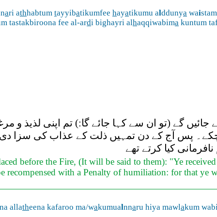
nn
a
ri a
th
habtum
t
ayyib
a
tikumfee
h
ay
a
tikumu a
l
dduny
a
wa
i
sta
m tastakbiroona fee al-ar
d
i bighayri al
h
aqqiwabim
a
kuntum ta
ائیں گے (تو ان سے کہا جائے گا:) تم اپنی لذیذ و م
چکے۔ پس آج کے دن تمہیں ذلت کے عذاب کی سزا دی
نافرمانی کیا کرتے تھے
ced before the Fire, (It will be said to them): "Ye received
be recompensed with a Penalty of humiliation: for that ye w
a alla
th
eena kafaroo ma/w
a
kumua
l
nn
a
ru hiya mawl
a
kum wabi