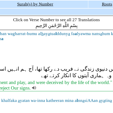
Surah(s) by Number
Roots
Click on Verse Number to see all 27 Translations
بِسْمِ اللَّهِ الرَّحْمَنِ الرَّحِيمِ
ban wagharrat-humu al
h
ay
a
tua
l
dduny
a
fa
a
lyawma nans
a
hum 
n
a
جنہیں دنیوی زندگی نے فریب دے رکھا تھا، آج ہم انہی
ہ ہماری آیتوں کا انکار کرتے تھے
ent and play, and were deceived by the life of the world."
 reject Our signs.
n khalfaka
a
yatan wa-inna katheeran mina a
l
nn
a
siAAan
a
y
a
tin
a