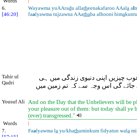
Words
|
6.
Wayawma yuAAra
d
u alla
th
eenakafaroo AAal
a
a
l
[46:20]
fa
a
lyawma tujzawna AAa
tha
ba alhooni bim
a
kuntu
Tahir ul
رغوب چیزیں اپنی دنیوی زندگی میں ہی
Qadri
 جائے گی اس وجہ سے کہ تم زمین میں
Yousuf Ali
And on the Day that the Unbelievers will be pla
your pleasure out of them: but today shall ye 
(ever) transgressed."
Words
|
7.
Fa
a
lyawma l
a
yu/kha
th
uminkum fidyatun wal
a
min
[57:15]