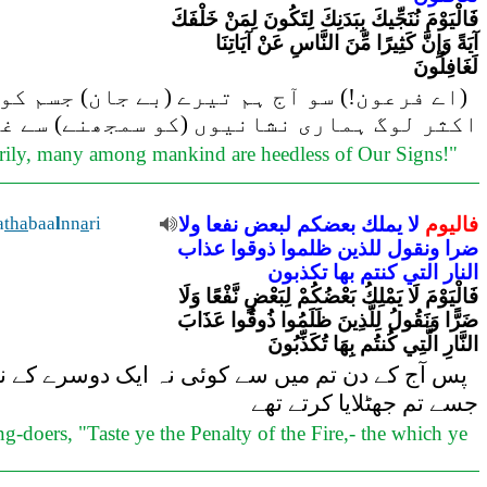
فَالْيَوْمَ نُنَجِّيكَ بِبَدَنِكَ لِتَكُونَ لِمَنْ خَلْفَكَ
آيَةً وَإِنَّ كَثِيرًا مِّنَ النَّاسِ عَنْ آيَاتِنَا
لَغَافِلُونَ
اے فرعون!) سو آج ہم تیرے (بے جان) جسم کو 
اکثر لوگ ہماری نشانیوں (کو سمجھنے) سے غ
verily, many among mankind are heedless of Our Signs!"
a
tha
baa
l
nn
a
ri
ولا
نفعا
لبعض
بعضكم
يملك
لا
فاليوم
ضرا
ونقول
للذين
ظلموا
ذوقوا
عذاب
النار
التي
كنتم
بها
تكذبون
فَالْيَوْمَ لَا يَمْلِكُ بَعْضُكُمْ لِبَعْضٍ نَّفْعًا وَلَا
ضَرًّا وَنَقُولُ لِلَّذِينَ ظَلَمُوا ذُوقُوا عَذَابَ
النَّارِ الَّتِي كُنتُم بِهَا تُكَذِّبُونَ
پس آج کے دن تم میں سے کوئی نہ ایک دوسرے کے نفع
جسے تم جھٹلایا کرتے تھے
g-doers, "Taste ye the Penalty of the Fire,- the which ye