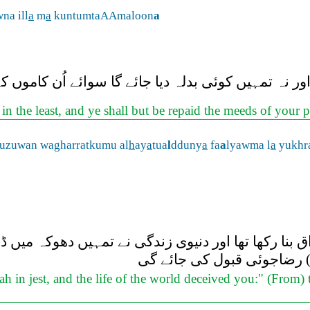
na ill
a
m
a
kuntumtaAAmaloon
a
 نہ تمہیں کوئی بدلہ دیا جائے گا سوائے اُن کاموں کے
in the least, and ye shall but be repaid the meeds of your 
huzuwan wagharratkumu al
h
ay
a
tua
l
dduny
a
fa
a
lyawma l
a
yukhr
نا رکھا تھا اور دنیوی زندگی نے تمہیں دھوکہ میں ڈال
کی) رضاجوئی قبول کی جائے گی
ah in jest, and the life of the world deceived you:" (From) 