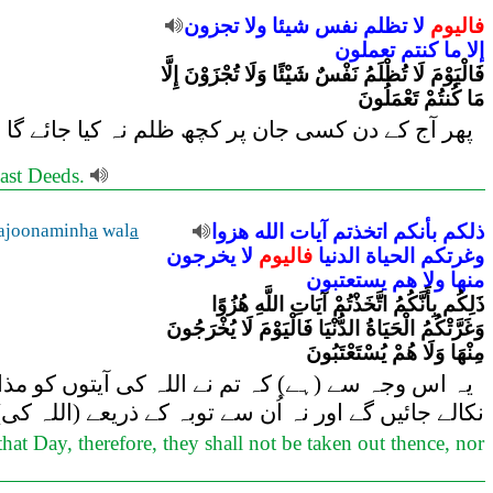
فاليوم
لا
تظلم
نفس
شيئا
ولا
تجزون
إلا
ما
كنتم
تعملون
فَالْيَوْمَ لَا تُظْلَمُ نَفْسٌ شَيْئًا وَلَا تُجْزَوْنَ إِلَّا
مَا كُنتُمْ تَعْمَلُونَ
پھر آج کے دن کسی جان پر کچھ ظلم نہ کیا جائے گا اور
past Deeds.
ajoonaminh
a
wal
a
هزوا
الله
آيات
اتخذتم
بأنكم
ذلكم
وغرتكم
الحياة
الدنيا
فاليوم
لا
يخرجون
منها
ولا
هم
يستعتبون
ذَلِكُم بِأَنَّكُمُ اتَّخَذْتُمْ آيَاتِ اللَّهِ هُزُوًا
وَغَرَّتْكُمُ الْحَيَاةُ الدُّنْيَا فَالْيَوْمَ لَا يُخْرَجُونَ
مِنْهَا وَلَا هُمْ يُسْتَعْتَبُونَ
یہ اس وجہ سے (ہے) کہ تم نے اللہ کی آیتوں کو مذاق ب
نکالے جائیں گے اور نہ اُن سے توبہ کے ذریعے (اللہ 
that Day, therefore, they shall not be taken out thence, nor