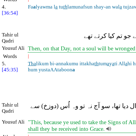
4.
Fa
a
lyawma l
a
tu
th
lamunafsun shay-an wal
a
tujzaw
[36:54]
Tahir ul
 جو تم کیا کرتے تھے
Qadri
Yousuf Ali
Then, on that Day, not a soul will be wronged 
Words
|
5.
Tha
likum bi-annakumu ittakha
th
tum
a
y
a
ti All
a
hi 
[45:35]
hum yustaAAtaboon
a
Tahir ul
 دیا تھا، سو آج نہ تو وہ اُس (دوزخ) سے
Qadri
Yousuf Ali
"This, because ye used to take the Signs of All
shall they be received into Grace.