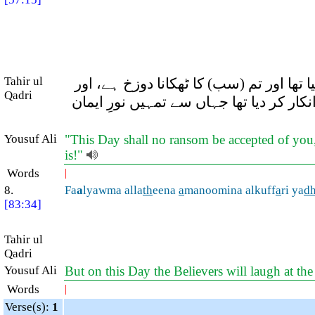
Tahir ul
تھا اور تم (سب) کا ٹھکانا دوزخ ہے، اور
Qadri
کار کر دیا تھا جہاں سے تمہیں نورِ ایمان
Yousuf Ali
"This Day shall no ransom be accepted of you, n
is!"
Words
|
8.
Fa
a
lyawma alla
th
eena
a
manoomina alkuff
a
ri ya
d
[83:34]
Tahir ul
Qadri
Yousuf Ali
But on this Day the Believers will laugh at th
Words
|
Verse(s):
1