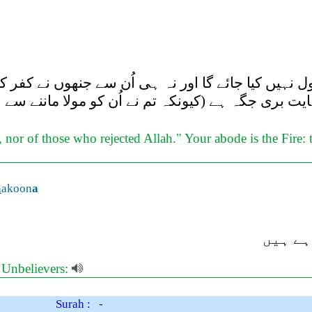
یں کیا جائے گا اور نہ ہی اُن سے جنھوں نے کفر کیا 
ایت بری جگہ ہے (کیونکہ تم نے اُن کو مولا ماننے سے ان
or of those who rejected Allah." Your abode is the Fire: th
h
akoon
a
ہے ہیں
e Unbelievers:
Surah : -