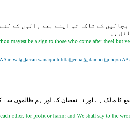
بچالیں گے تاکہ تو اپنے بعد والوں کے لئے 
افل ہیں
t thou mayest be a sign to those who come after thee! but 
fAAan wal
a
d
arran wanaqoolulilla
th
eena
th
alamoo
th
ooqoo AA
 کا مالک ہے اور نہ نقصان کا، اور ہم ظالموں سے ک
ach other, for profit or harm: and We shall say to the wron