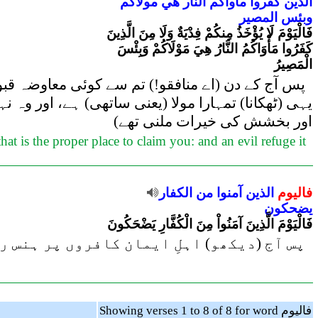
الذين
كفروا
مأواكم
النار
هي
مولاكم
وبئس
المصير
فَالْيَوْمَ لَا يُؤْخَذُ مِنكُمْ فِدْيَةٌ وَلَا مِنَ الَّذِينَ
كَفَرُوا مَأْوَاكُمُ النَّارُ هِيَ مَوْلَاكُمْ وَبِئْسَ
الْمَصِيرُ
پس آج کے دن (اے منافقو!) تم سے کوئی معاوضہ قبول نہ
یہی (ٹھکانا) تمہارا مولا (یعنی ساتھی) ہے، اور وہ نہ
اور بخشش کی خیرات ملنی تھے)
at is the proper place to claim you: and an evil refuge it
فاليوم
الذين
آمنوا
من
الكفار
يضحكون
فَالْيَوْمَ الَّذِينَ آمَنُواْ مِنَ الْكُفَّارِ يَضْحَكُونَ
پس آج (دیکھو) اہلِ ایمان کافروں پر ہنس ر
Showing verses 1 to 8 of 8 for word فاليوم