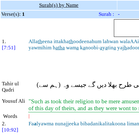
Surah(s) by Name
Verse(s):
1
Surah : -
1.
Alla
th
eena ittakha
th
oodeenahum lahwan walaAAi
[7:51]
yawmihim h
atha
wam
a
k
a
noobi-
a
y
a
tin
a
yaj
h
adoo
Tahir ul
ں اسی طرح بھلا دیں گے جیسے وہ (ہم سے
Qadri
Yousuf Ali
"Such as took their religion to be mere amusem
of this day of theirs, and as they were wont to
Words
|
2.
Fa
a
lyawma nunajjeeka bibadanikalitakoona lima
[10:92]