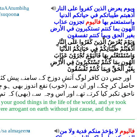
mtaAAtumbih
a
النار
على
كفروا
الذين
يعرض
ويوم
fsuqoon
a
أذهبتم
طيباتكم
في
حياتكم
الدنيا
واستمتعتم
بها
فاليوم
تجزون
عذاب
الهون
بما
كنتم
تستكبرون
في
الأرض
بغير
الحق
وبما
كنتم
تفسقون
وَيَوْمَ يُعْرَضُ الَّذِينَ كَفَرُوا عَلَى النَّارِ
أَذْهَبْتُمْ طَيِّبَاتِكُمْ فِي حَيَاتِكُمُ الدُّنْيَا
وَاسْتَمْتَعْتُم بِهَا فَالْيَوْمَ تُجْزَوْنَ عَذَابَ
الْهُونِ بِمَا كُنتُمْ تَسْتَكْبِرُونَ فِي الْأَرْضِ
بِغَيْرِ الْحَقِّ وَبِمَا كُنتُمْ تَفْسُقُونَ
اور جس دن کافر لوگ آتشِ دوزخ کے سامنے پیش کئے ج
حاصل کر چکے اور ان سے (خوب) نفع اندوز بھی ہو 
ناحق تکبر کیا کرتے تھے اور اس وجہ سے (بھی) کہ تم 
 your good things in the life of the world, and ye took
ere arrogant on earth without just cause, and that ye
/sa alma
s
eer
u
من
ولا
فدية
منكم
يؤخذ
لا
فاليوم