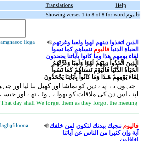
Translations
Help
Showing verses 1 to 8 of 8 for word فاليوم
kam
a
nasoo liq
a
a
وغرتهم
ولعبا
لهوا
دينهم
اتخذوا
الذين
الحياة
الدنيا
فاليوم
ننساهم
كما
نسوا
لقاء
يومهم
هذا
وما
كانوا
بآياتنا
يجحدون
الَّذِينَ اتَّخَذُواْ دِينَهُمْ لَهْوًا وَلَعِبًا وَغَرَّتْهُمُ
الْحَيَاةُ الدُّنْيَا فَالْيَوْمَ نَنسَاهُمْ كَمَا نَسُواْ
لِقَاءَ يَوْمِهِمْ هَـذَا وَمَا كَانُواْ بِآيَاتِنَا يَجْحَدُونَ
جنہوں نے اپنے دین کو تماشا اور کھیل بنا لیا اور )
اپنے اس دن کی ملاقات کو بھولے ہوئے تھے اور جیسے و
 That day shall We forget them as they forgot the meeting
lagh
a
filoon
a
خلفك
لمن
لتكون
ببدنك
ننجيك
فاليوم
آية
وإن
كثيرا
من
الناس
عن
آياتنا
لغافلون