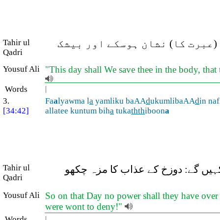
Tahir ul
((عبرت کا) نشان ہوسکے اور بیشک
Qadri
Yousuf Ali
"This day shall We save thee in the body, tha
Words
|
3.
Fa
a
lyawma l
a
yamliku baAA
d
ukumlibaAA
d
in na
[34:42]
allatee kuntum bih
a
tuka
thth
iboon
a
Tahir ul
ہیں گے: دوزخ کے عذاب کا مزہ چکھو
Qadri
Yousuf Ali
So on that Day no power shall they have over e
were wont to deny!"
Words
|