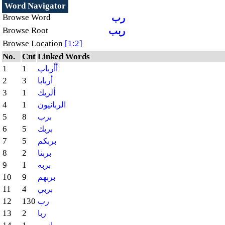
Word Navigator
رب
Browse Word
ربب
Browse Root
Browse Location
[1:2]
No.
Cnt
Linked Words
1
1
أأرباب
2
3
أربابا
3
1
ألربك
4
1
الربانيون
5
8
برب
6
5
بربك
7
5
بربكم
8
2
بربنا
9
1
بربه
10
9
بربهم
11
4
بربي
12
130
رب
13
2
ربا