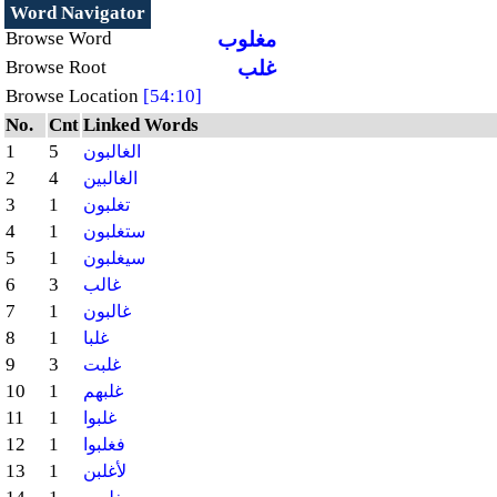
Word Navigator
مغلوب
Browse Word
غلب
Browse Root
Browse Location
[54:10]
No.
Cnt
Linked Words
1
5
الغالبون
2
4
الغالبين
3
1
تغلبون
4
1
ستغلبون
5
1
سيغلبون
6
3
غالب
7
1
غالبون
8
1
غلبا
9
3
غلبت
10
1
غلبهم
11
1
غلبوا
12
1
فغلبوا
13
1
لأغلبن