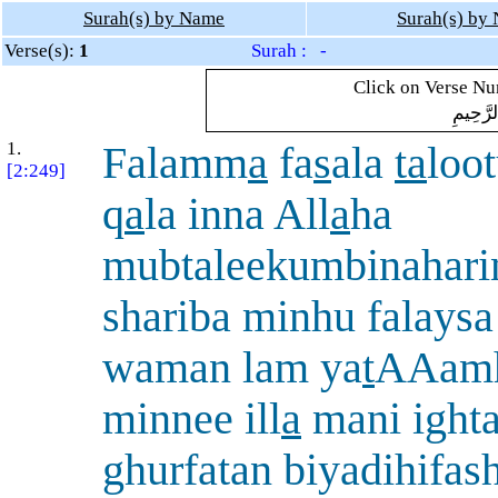
Surah(s) by Name
Surah(s) by
Verse(s):
1
Surah : -
Click on Verse Num
لرَّحِيمِ
1.
Falamm
a
fa
s
ala
ta
loo
[2:249]
q
a
la inna All
a
ha
mubtaleekumbinahari
shariba minhu falays
waman lam ya
t
AAamh
minnee ill
a
mani ighta
ghurfatan biyadihifas