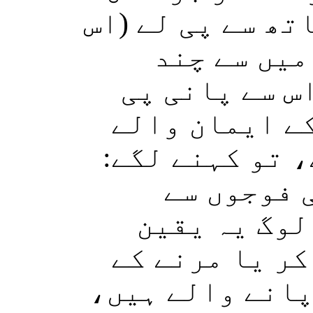
اتھ سے پی لے (اس
میں سے چند
س سے پانی پی
کے ایمان والے
، تو کہنے لگے
 فوجوں سے
لوگ یہ یقین
کر یا مرنے کے
 پانے والے ہیں