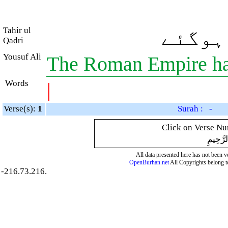
Tahir ul
 ہوگئے
Qadri
Yousuf Ali
The Roman Empire ha
Words
|
Verse(s):
1
Surah : -
Click on Verse Num
لرَّحِيمِ
All data presented here has not been ver
OpenBurhan.net
All Copyrights belong t
-216.73.216.