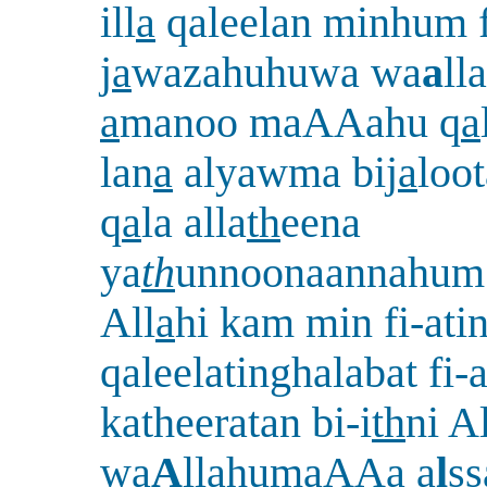
ill
a
qaleelan minhum 
j
a
wazahuhuwa wa
a
lla
a
manoo maAAahu q
a
lan
a
alyawma bij
a
loo
q
a
la alla
th
eena
ya
th
unnoonaannahum
All
a
hi kam min fi-ati
qaleelatinghalabat fi-
katheeratan bi-i
th
ni Al
wa
A
ll
a
humaAAa a
l
ss