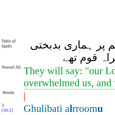
Tahir ul
 پر ہماری بدبختی
Qadri
راہ قوم تھے
Yousuf Ali
They will say: "our L
overwhelmed us, and 
Words
|
3.
Ghulibati a
l
rroom
u
[30:2]