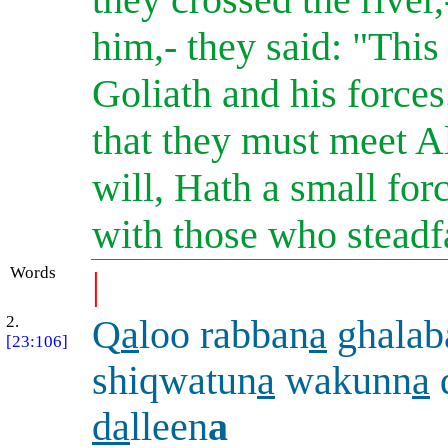
him,- they said: "Thi
Goliath and his force
that they must meet Al
will, Hath a small for
with those who steadf
Words
|
2.
Q
a
loo rabban
a
ghalab
[23:106]
shiqwatun
a
wakunn
a
da
lleen
a