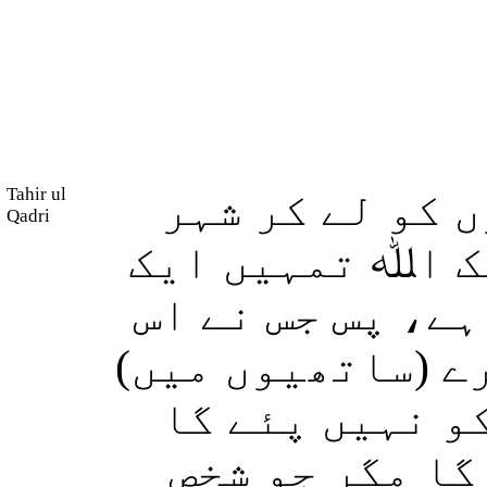
Tahir ul
 کو لے کر شہر
Qadri
شک اﷲ تمہیں ایک
ہے، پس جس نے اس
رے (ساتھیوں میں
و نہیں پئے گا
گا مگر جو شخص