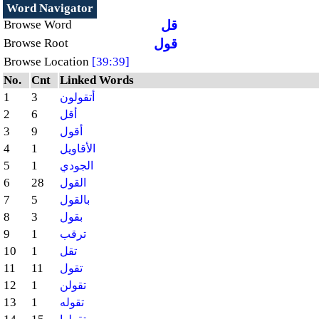
Word Navigator
قل
Browse Word
قول
Browse Root
Browse Location
[39:39]
No.
Cnt
Linked Words
1
3
أتقولون
2
6
أقل
3
9
أقول
4
1
الأقاويل
5
1
الجودي
6
28
القول
7
5
بالقول
8
3
بقول
9
1
ترقب
10
1
تقل
11
11
تقول
12
1
تقولن
13
1
تقوله