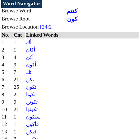
Word Navigator
كنتم
Browse Word
كون
Browse Root
Browse Location
[24:2]
No.
Cnt
Linked Words
1
1
أك
2
1
أكان
3
4
أكن
4
9
أكون
5
7
تك
6
21
تكن
7
25
تكون
8
2
تكونا
9
9
تكونن
10
21
تكونوا
11
1
سيكون
12
1
فأكون
13
1
فتكن