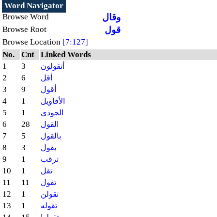
Word Navigator
وقال
Browse Word
قول
Browse Root
Browse Location
[7:127]
No.
Cnt
Linked Words
1
3
أتقولون
2
6
أقل
3
9
أقول
4
1
الأقاويل
5
1
الجودي
6
28
القول
7
5
بالقول
8
3
بقول
9
1
ترقب
10
1
تقل
11
11
تقول
12
1
تقولن
13
1
تقوله