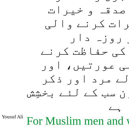
صدقہ و خیرات
رات کرنے والی
 روزہ دار
کی حفاظت کرنے
ی عورتیں، اور
ے مرد اور ذکر
 سب کے لئے بخشِش
 ہے
Yousuf Ali
For Muslim men and w