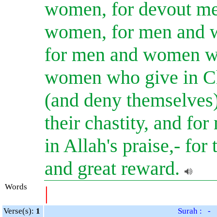
women, for devout me
women, for men and w
for men and women w
women who give in Ch
(and deny themselves
their chastity, and 
in Allah's praise,- fo
and great reward.
Words
|
Verse(s):
1
Surah : -