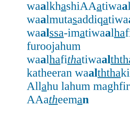
wa
a
lkh
a
shiAA
a
tiwa
a
wa
a
lmuta
s
addiq
a
tiwa
wa
al
ssa
-im
a
tiwa
a
l
ha
f
furoojahum
wa
a
l
ha
fi
th
a
tiwa
al
thth
katheeran wa
al
ththa
ki
All
a
hu lahum maghfir
AAa
th
eem
a
n