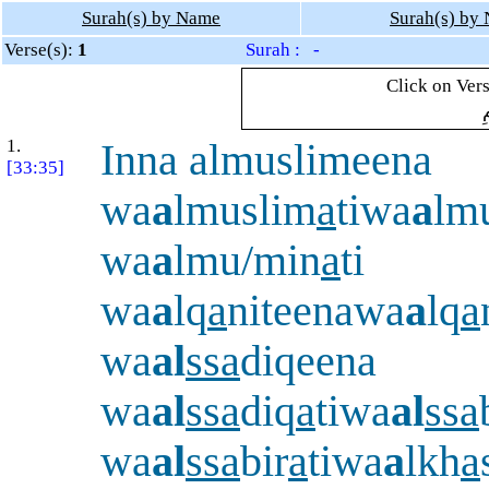
Surah(s) by Name
Surah(s) by
Verse(s):
1
Surah : -
Click on Vers
ِ
1.
Inna almuslimeena
[33:35]
wa
a
lmuslim
a
tiwa
a
lm
wa
a
lmu/min
a
ti
wa
a
lq
a
niteenawa
a
lq
a
wa
al
ssa
diqeena
wa
al
ssa
diq
a
tiwa
al
ssa
wa
al
ssa
bir
a
tiwa
a
lkh
a