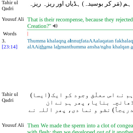
Tahir ul
م (مَر کر بوسیدہ) ہڈیاں اور ریزہ ریزہ
Qadri
Yousuf Ali
That is their recompense, because they rejecte
Creation?"
Words
|
3.
Thumma khalaqn
a
a
l
nnu
t
fataAAalaqatan fakhala
[23:14]
alAAi
th
a
ma la
h
manthumma ansha/n
a
hu khalqan
a
Tahir ul
ہم نے اس معلّق وجود کو ایک (ایسا
Qadri
ڈھانچہ بنایا، پھر ہم نے ان
ریجاً) نشو و نما دی، پھر اللہ نے
Yousuf Ali
Then We made the sperm into a clot of congeal
with flesh; then we developed out of it another