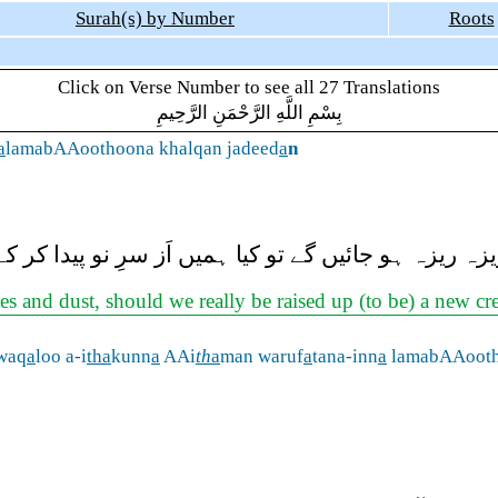
Surah(s) by Number
Roots
Click on Verse Number to see all 27 Translations
بِسْمِ اللَّهِ الرَّحْمَنِ الرَّحِيمِ
a
lamabAAoothoona khalqan jadeed
a
n
ریزہ ہو جائیں گے تو کیا ہمیں اَز سرِ نو پیدا کر کے ا
 and dust, should we really be raised up (to be) a new cr
waq
a
loo a-i
tha
kunn
a
AAi
th
a
man waruf
a
tana-inn
a
lamabAAooth