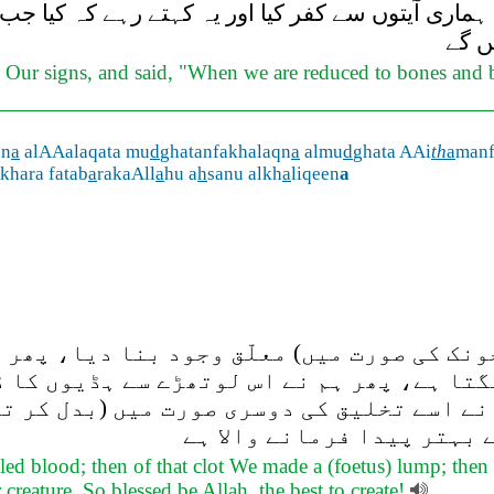
ری آیتوں سے کفر کیا اور یہ کہتے رہے کہ کیا جب ہ
یں گے
d Our signs, and said, "When we are reduced to bones and b
qn
a
alAAalaqata mu
d
ghatanfakhalaqn
a
almu
d
ghata AAi
th
a
man
khara fatab
a
rakaAll
a
hu a
h
sanu alkh
a
liqeen
a
ونک کی صورت میں) معلّق وجود بنا دیا، پھر 
تا ہے، پھر ہم نے اس لوتھڑے سے ہڈیوں کا 
ے اسے تخلیق کی دوسری صورت میں (بدل کر تد
( بہتر پیدا فرمانے والا ہے
ed blood; then of that clot We made a (foetus) lump; the
 creature. So blessed be Allah, the best to create!