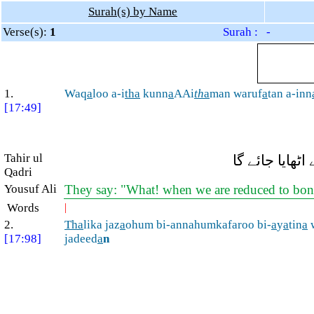
Surah(s) by Name
Verse(s):
1
Surah : -
1.
Waq
a
loo a-i
tha
kunn
a
AAi
th
a
man waruf
a
tan a-inn
[17:49]
Tahir ul
ٹھایا جائے گا
Qadri
Yousuf Ali
They say: "What! when we are reduced to bones
Words
|
2.
Tha
lika jaz
a
ohum bi-annahumkafaroo bi-
a
y
a
tin
a
[17:98]
jadeed
a
n