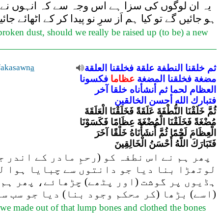
یہ ان لوگوں کی سزا ہے اس وجہ سے کہ انہوں نے ہما
ہو جائیں گے تو کیا ہم اَز سرِ نو پیدا کر کے اٹھائے جائ
roken dust, should we really be raised up (to be) a new
fakasawn
a
العلقة
فخلقنا
علقة
النطفة
خلقنا
ثم
مضغة
فخلقنا
المضغة
عظاما
فكسونا
العظام
لحما
ثم
أنشأناه
خلقا
آخر
فتبارك
الله
أحسن
الخالقين
ثُمَّ خَلَقْنَا النُّطْفَةَ عَلَقَةً فَخَلَقْنَا الْعَلَقَةَ
مُضْغَةً فَخَلَقْنَا الْمُضْغَةَ عِظَامًا فَكَسَوْنَا
الْعِظَامَ لَحْمًا ثُمَّ أَنشَأْنَاهُ خَلْقًا آخَرَ
فَتَبَارَكَ اللَّهُ أَحْسَنُ الْخَالِقِينَ
پھر ہم نے اس نطفہ کو (رحمِ مادر کے اندر ج)
لوتھڑا بنا دیا جو دانتوں سے چبایا ہوا لگ
ہڈیوں پر گوشت (اور پٹھے) چڑھائے، پھر ہم ن
اسے) بڑھا (کر محکم وجود بنا) دیا جو سب سے
n we made out of that lump bones and clothed the bones