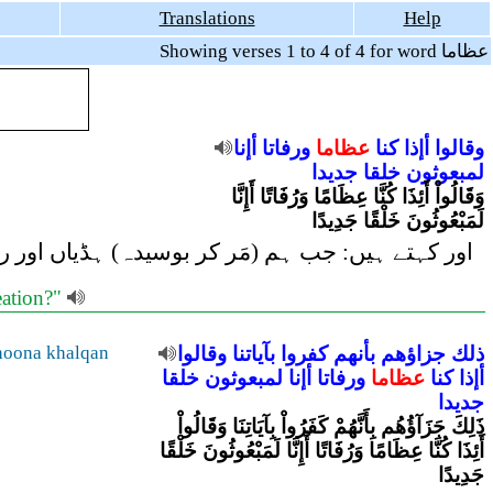
Translations
Help
Showing verses 1 to 4 of 4 for word عظاما
وقالوا
أإذا
كنا
عظاما
ورفاتا
أإنا
لمبعوثون
خلقا
جديدا
وَقَالُواْ أَئِذَا كُنَّا عِظَامًا وَرُفَاتًا أَإِنَّا
لَمَبْعُوثُونَ خَلْقًا جَدِيدًا
اور کہتے ہیں: جب ہم (مَر کر بوسیدہ) ہڈیاں اور ریزہ 
eation?"
oona khalqan
وقالوا
بآياتنا
كفروا
بأنهم
جزاؤهم
ذلك
أإذا
كنا
عظاما
ورفاتا
أإنا
لمبعوثون
خلقا
جديدا
ذَلِكَ جَزَآؤُهُم بِأَنَّهُمْ كَفَرُواْ بِآيَاتِنَا وَقَالُواْ
أَئِذَا كُنَّا عِظَامًا وَرُفَاتًا أَإِنَّا لَمَبْعُوثُونَ خَلْقًا
جَدِيدًا