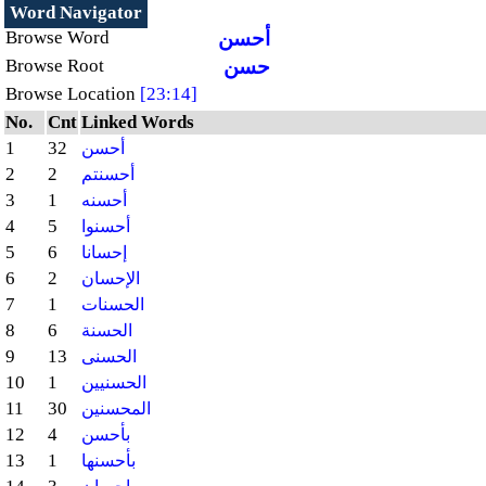
Word Navigator
أحسن
Browse Word
حسن
Browse Root
Browse Location
[23:14]
No.
Cnt
Linked Words
1
32
أحسن
2
2
أحسنتم
3
1
أحسنه
4
5
أحسنوا
5
6
إحسانا
6
2
الإحسان
7
1
الحسنات
8
6
الحسنة
9
13
الحسنى
10
1
الحسنيين
11
30
المحسنين
12
4
بأحسن
13
1
بأحسنها