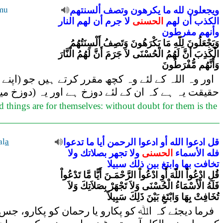
ويجعلون
لله
ما
يكرهون
وتصف
ألسنتهم
mu
الكذب
أن
لهم
الحسنى
لا
جرم
أن
لهم
النار
وأنهم
مفرطون
وَيَجْعَلُونَ لِلّهِ مَا يَكْرَهُونَ وَتَصِفُ أَلْسِنَتُهُمُ
الْكَذِبَ أَنَّ لَهُمُ الْحُسْنَى لاَ جَرَمَ أَنَّ لَهُمُ الْنَّارَ
وَأَنَّهُم مُّفْرَطُونَ
اور وہ اللہ کے لئے وہ کچھ مقرر کرتے ہیں جو (اپنے 
حقیقت یہ ہے کہ ان کے لئے دوزخ ہے اور یہ (دوزخ م
od things are for themselves: without doubt for them is the
قل
ادعوا
الله
أو
ادعوا
الرحمن
أيا
ما
تدعوا
a
al
فله
الأسماء
الحسنى
ولا
تجهر
بصلاتك
ولا
تخافت
بها
وابتغ
بين
ذلك
سبيلا
قُلِ ادْعُواْ اللّهَ أَوِ ادْعُواْ الرَّحْمَـنَ أَيًّا مَّا تَدْعُواْ
فَلَهُ الْأَسْمَاءُ الْحُسْنَى وَلاَ تَجْهَرْ بِصَلاَتِكَ وَلاَ
تُخَافِتْ بِهَا وَابْتَغِ بَيْنَ ذَلِكَ سَبِيلاً
فرما دیجئے کہ اﷲ کو پکارو یا رحمان کو پکارو، جس 