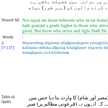
ں پر مرتبہ میں فضیلت بخشی ہے
د کرنے والوں کو (بہر طور) بیٹھ
Yousuf Ali
Not equal are those believers who sit (at home)
hath granted a grade higher to those who striv
good: But those who strive and fight Hath He 
Words
|
2.
Waawrathn
a
alqawma alla
th
eenak
a
noo yusta
d
AAa
[7:137]
kalimatu rabbika al
h
usn
a
AAal
a
banee isr
a
-eela b
wam
a
k
a
noo yaAArishoon
a
Tahir ul
ر اور شام) کا وارث بنا دیا جس میں
Qadri
ے کہ انہوں نے (فرعونی مظالم پر) صبر