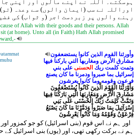
ہوسکتے۔ اللہ نے اپنے مالوں اور اپنی جان
اوراللہ نے سب (ایمان والوں) سے وعدہ (تو) 
رہنے والوں پر زبردست اجر (و ثواب) کی فضی
 cause of Allah with their goods and their persons. Allah
sit (at home). Unto all (in Faith) Hath Allah promised
reward,-
وأورثنا
القوم
الذين
كانوا
يستضعفون
atammat
wmuhu
مشارق
الأرض
ومغاربها
التي
باركنا
فيها
وتمت
كلمت
ربك
الحسنى
على
بني
إسرائيل
بما
صبروا
ودمرنا
ما
كان
يصنع
فرعون
وقومه
وما
كانوا
يعرشون
وَأَوْرَثْنَا الْقَوْمَ الَّذِينَ كَانُواْ يُسْتَضْعَفُونَ
مَشَارِقَ الْأَرْضِ وَمَغَارِبَهَا الَّتِي بَارَكْنَا فِيهَا
وَتَمَّتْ كَلِمَتُ رَبِّكَ الْحُسْنَى عَلَى بَنِي
إِسْرَآئِيلَ بِمَا صَبَرُواْ وَدَمَّرْنَا مَا كَانَ يَصْنَعُ
فِرْعَوْنُ وَقَوْمُهُ وَمَا كَانُواْ يَعْرِشُونَ
اور ہم نے اس قوم (بنی اسرائیل) کو جو کمزور او
ہم نے برکت رکھی تھی، اور (یوں) بنی اسرائیل کے ح