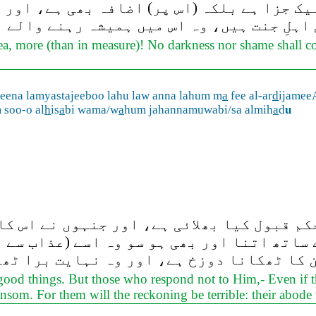
ک جزا ہے بلکہ (اس پر) اضافہ بھی ہے، اور ن
اہلِ جنت ہیں، وہ اس میں ہمیشہ رہنے والے 
a, more (than in measure)! No darkness nor shame shall co
eena lamyastajeeboo lahu law anna lahum m
a
fee al-ar
d
ijamee
 soo-o al
h
is
a
bi wama/w
a
hum jahannamuwabi/sa almih
a
d
u
م قبول کیا بھلائی ہے، اور جنہوں نے اس کا
 ساتھ اتنا اور بھی ہو سو وہ اسے (عذاب سے 
 کا ٹھکانا دوزخ ہے، اور وہ نہایت برا ٹھ
 good things. But those who respond not to Him,- Even if th
ansom. For them will the reckoning be terrible: their abode