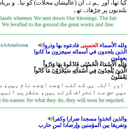
کیا تھا، اور ہم نے ان (عالیشان محلات) کو تباہ و برب
بلندیوں پر چڑھاتے تھے
- lands whereon We sent down Our blessings. The fair
d We levelled to the ground the great works and fine
ولله
الأسماء
الحسنى
فادعوه
بها
وذروا
a
yaAAmaloon
الذين
يلحدون
في
أسمائه
سيجزون
ما
كانوا
يعملون
وَلِلّهِ الْأَسْمَاءُ الْحُسْنَى فَادْعُوهُ بِهَا وَذَرُواْ
الَّذِينَ يُلْحِدُونَ فِي أَسْمَآئِهِ سَيُجْزَوْنَ مَا كَانُواْ
يَعْمَلُونَ
اور اللہ ہی کے لئے اچھے اچھے نام ہیں، سو
میں حق سے انحراف کرتے ہیں، عنقریب انہیں 
 his names: for what they do, they will soon be requited.
والذين
اتخذوا
مسجدا
ضرارا
وكفرا
وتفريقا
بين
المؤمنين
وإرصادا
لمن
حارب