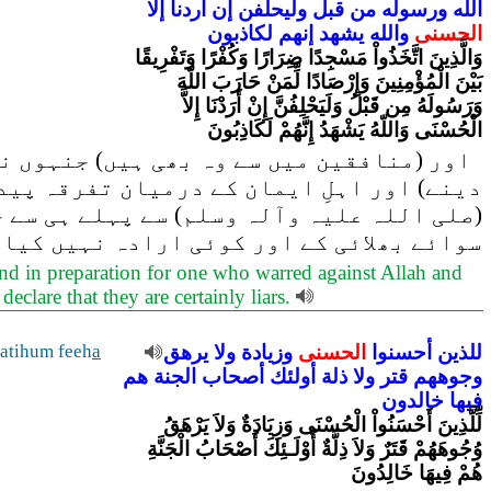
الله
ورسوله
من
قبل
وليحلفن
إن
أردنا
إلا
الحسنى
والله
يشهد
إنهم
لكاذبون
وَالَّذِينَ اتَّخَذُواْ مَسْجِدًا ضِرَارًا وَكُفْرًا وَتَفْرِيقًا
بَيْنَ الْمُؤْمِنِينَ وَإِرْصَادًا لِّمَنْ حَارَبَ اللّهَ
وَرَسُولَهُ مِن قَبْلُ وَلَيَحْلِفُنَّ إِنْ أَرَدْنَا إِلاَّ
الْحُسْنَى وَاللّهُ يَشْهَدُ إِنَّهُمْ لَكَاذِبُونَ
اور (منافقین میں سے وہ بھی ہیں) جنہوں نے
دینے) اور اہلِ ایمان کے درمیان تفرقہ پید
(صلی اللہ علیہ وآلہ وسلم) سے پہلے ہی سے ج
سوائے بھلائی کے اور کوئی ارادہ نہیں کیا،
and in preparation for one who warred against Allah and
clare that they are certainly liars.
للذين
أحسنوا
الحسنى
وزيادة
ولا
يرهق
a
natihum feeh
وجوههم
قتر
ولا
ذلة
أولئك
أصحاب
الجنة
هم
فيها
خالدون
لِّلَّذِينَ أَحْسَنُواْ الْحُسْنَى وَزِيَادَةٌ وَلاَ يَرْهَقُ
وُجُوهَهُمْ قَتَرٌ وَلاَ ذِلَّةٌ أُوْلَـئِكَ أَصْحَابُ الْجَنَّةِ
هُمْ فِيهَا خَالِدُونَ