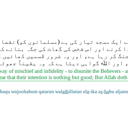
 ایک مسجد تیار کی ہے (مسلمانوں کو) نقصان
ا کرنے اور اس شخص کی گھات کی جگہ بنانے کی
نگ کر رہا ہے، اور وہ ضرور قَسمیں کھائیں گ
 اور اﷲ گواہی دیتا ہے کہ وہ یقیناً جھوٹے
 of mischief and infidelity - to disunite the Believers - 
 that their intention is nothing but good; But Allah doth de
haqu wujoohahum qatarun wal
a
th
illatun ol
a
-ika a
s
-
ha
bu aljan