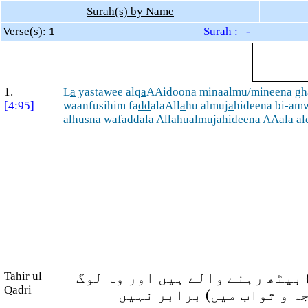
Surah(s) by Name
Verse(s):
1
Surah : -
1.
L
a
yastawee alq
a
AAidoona minaalmu/mineena gha
[4:95]
waanfusihim fa
dd
alaAll
a
hu almuj
a
hideena bi-am
al
h
usn
a
wafa
dd
ala All
a
hualmuj
a
hideena AAal
a
al
 بیٹھ رہنے والے ہیں اور وہ لوگ
Tahir ul
Qadri
ہ و ثواب میں) برابر نہیں