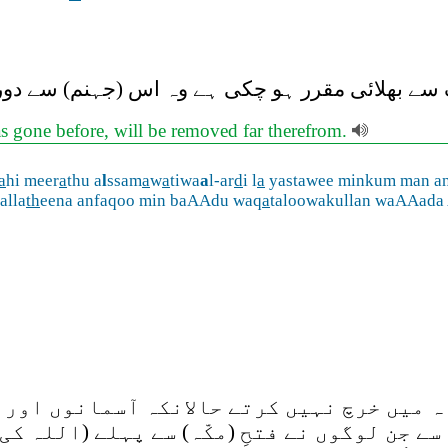
 بھلائی مقرر ہو چکی ہے وہ اس (جہنم) سے دور 
 gone before, will be removed far therefrom.
a
hi meer
a
thu a
l
ssam
a
w
a
tiwa
a
l-ar
d
i l
a
yastawee minkum man an
alla
th
eena anfaqoo min baAAdu waq
a
taloowakullan waAAada 
 میں خرچ نہیں کرتے حالانکہ آسمانوں اور 
سے جن لوگوں نے فتحِ (مکّہ) سے پہلے (اللہ ک