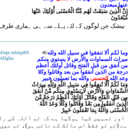
عنها
مبعدون
إِنَّ الَّذِينَ سَبَقَتْ لَهُم مِّنَّا الْحُسْنَى أُوْلَئِكَ عَنْهَا
مُبْعَدُونَ
بیشک جن لوگوں کے لئے پہلے سے ہی ہماری طرف سے
وما
لكم
ألا
تنفقوا
في
سبيل
الله
ولله
faqa minqabli
All
a
hu
ميراث
السماوات
والأرض
لا
يستوي
منكم
من
أنفق
من
قبل
الفتح
وقاتل
أولئك
أعظم
درجة
من
الذين
أنفقوا
من
بعد
وقاتلوا
وكلا
وعد
الله
الحسنى
والله
بما
تعملون
خبير
وَمَا لَكُمْ أَلَّا تُنفِقُوا فِي سَبِيلِ اللَّهِ وَلِلَّهِ مِيرَاثُ
السَّمَاوَاتِ وَالْأَرْضِ لَا يَسْتَوِي مِنكُم مَّنْ أَنفَقَ
مِن قَبْلِ الْفَتْحِ وَقَاتَلَ أُوْلَئِكَ أَعْظَمُ دَرَجَةً مِّنَ
الَّذِينَ أَنفَقُوا مِن بَعْدُ وَقَاتَلُوا وَكُلًّا وَعَدَ اللَّهُ
الْحُسْنَى وَاللَّهُ بِمَا تَعْمَلُونَ خَبِيرٌ
اور تمہیں کیا ہوگیا ہے کہ تم اللہ کی راہ
ہے (تم تو فقط اس مالک کے نائب ہو)، تم میں 