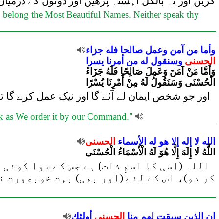
کریں اور نہ بالکل آہستہ پڑھیں اور دونوں کے درمیان 
m belong the Most Beautiful Names. Neither speak thy
وأما
من
آمن
وعمل
صالحا
فله
جزاء
الحسنى
وسنقول
له
من
أمرنا
يسرا
وَأَمَّا مَنْ آمَنَ وَعَمِلَ صَالِحًا فَلَهُ جَزَاءً
الْحُسْنَى وَسَنَقُولُ لَهُ مِنْ أَمْرِنَا يُسْرًا
اور جو شخص ایمان لے آئے گا اور نیک عمل کرے گا تو
task as We order it by our Command."
الله
لا
إله
إلا
هو
له
الأسماء
الحسنى
اللَّهُ لَا إِلَهَ إِلَّا هُوَ لَهُ الْأَسْمَاءُ الْحُسْنَى
اللہ (اسی کا اسمِ ذات) ہے جس کے سوا کوئی
کر دو)، اس کے لئے (اور بھی) بہت خوبصورت ن
إن
الذين
سبقت
لهم
منا
الحسنى
أولئك