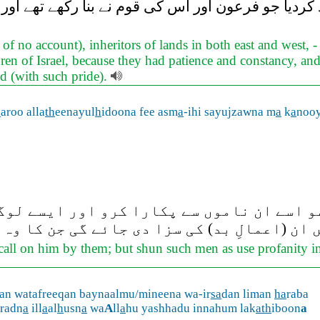
اد کردیا جو فرعون اور اس کی قوم نے بنا رکھے تھے اور
 no account), inheritors of lands in both east and west, 
dren of Israel, because they had patience and constancy, an
d (with such pride).
h
aroo alla
th
eenayul
h
idoona fee asm
a
-ihi sayujzawna m
a
k
a
noo
 اسے ان ناموں سے پکارا کرو اور ایسے لوگو
ان (اعمالِ بد) کی سزا دی جائے گی جن کا وہ
all on him by them; but shun such men as use profanity in
an watafreeqan baynaalmu/mineena wa-ir
sa
dan liman
ha
raba
aradn
a
ill
a
al
h
usn
a
wa
A
ll
a
hu yashhadu innahum lak
ath
iboon
a