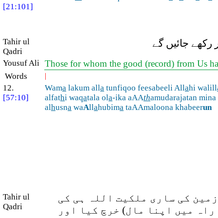
[21:101]
Tahir ul
رکھے جائیں گے
Qadri
Yousuf Ali
Those for whom the good (record) from Us has
Words
|
12.
Wam
a
lakum all
a
tunfiqoo feesabeeli All
a
hi walill
[57:10]
alfat
h
i waq
a
tala ol
a
-ika aAA
th
amudarajatan mina 
al
h
usn
a
wa
A
ll
a
hubim
a
taAAmaloona khabeer
un
زمین کی ساری ملکیت اللہ ہی کی
Tahir ul
Qadri
ی راہ میں اپنا مال) خرچ کیا اور