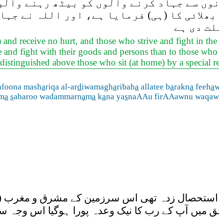
وں سے جہاد کرنے والوں کو بیٹھ رہنے والو
بھلائی کا (ہی) فرمایا ہے، اور اللہ نے جہا
لت دی ہے
 and receive no hurt, and those who strive and fight in the
e and fight with their goods and persons than to those who 
distinguished above those who sit (at home) by a special 
foona mash
a
riqa al-ar
d
iwamagh
a
ribah
a
allatee b
a
rakn
a
feeh
a
w
im
a
s
abaroo wadammarn
a
m
a
k
a
na ya
s
naAAu firAAawnu waqa
ر استحصال زدہ تھی اس سرزمین کے مشرق و مغرب (مص
ق میں آپ کے رب کا نیک وعدہ پورا ہوگیا اس وجہ س