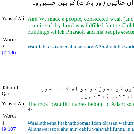
 ان چنائیوں (اور باغات) کو بھی جنہیں وہ
Yousuf Ali
And We made a people, considered weak (and of
promise of thy Lord was fulfilled for the Chil
buildings which Pharaoh and his people erecte
Words
|
3.
Walill
a
hi al-asm
a
o al
h
usn
a
fa
o
dAAoohu bih
a
wa
t
[7:180]
ں کو چھوڑ دو جو اس کے ناموں
Tahir ul
Qadri
 ارتکاب کرتے ہیں
Yousuf Ali
The most beautiful names belong to Allah: so c
Words
|
4.
Wa
a
lla
th
eena ittakha
th
oomasjidan
d
ir
a
ran wakufr
[9:107]
All
a
hawarasoolahu min qablu walaya
h
lifunna in 