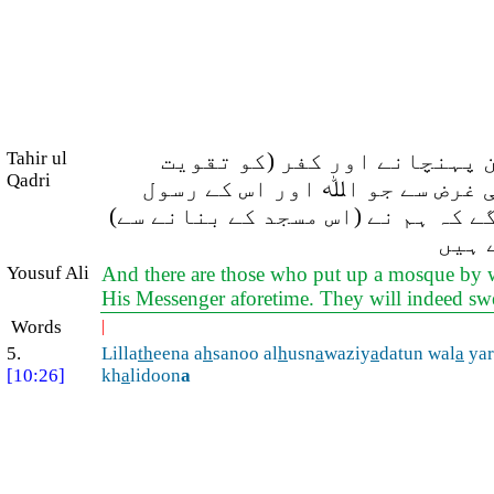
 پہنچانے اور کفر (کو تقویت
Tahir ul
Qadri
 غرض سے جو اﷲ اور اس کے رسول
ے کہ ہم نے (اس مسجد کے بنانے سے)
 ہیں
Yousuf Ali
And there are those who put up a mosque by way
His Messenger aforetime. They will indeed swear
Words
|
5.
Lilla
th
eena a
h
sanoo al
h
usn
a
waziy
a
datun wal
a
yar
[10:26]
kh
a
lidoon
a