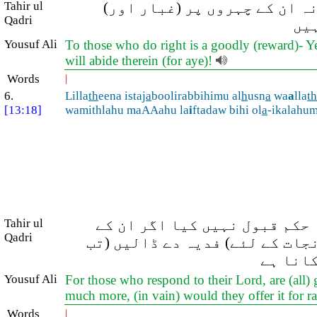
ہ ان کے چہروں پر (غبار اور)
Tahir ul
Qadri
ہیں
Yousuf Ali
To those who do right is a goodly (reward)- Ye
will abide therein (for aye)!
Words
|
6.
Lilla
th
eena istaj
a
boolirabbihimu al
h
usn
a
wa
a
lla
th
[13:18]
wamithlahu maAAahu la
i
ftadaw bihi ol
a
-ikalahum
 حکم قبول نہیں کیا اگر ان کے
Tahir ul
Qadri
نجات کے لئے) فدیہ دے ڈالیں (تب
کانا ہے
Yousuf Ali
For those who respond to their Lord, are (all)
much more, (in vain) would they offer it for r
Words
|