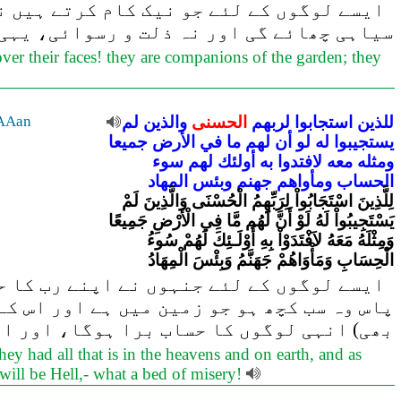
ایسے لوگوں کے لئے جو نیک کام کرتے ہیں نی
سیاہی چھائے گی اور نہ ذلت و رسوائی، یہی 
ver their faces! they are companions of the garden; they
للذين
استجابوا
لربهم
الحسنى
والذين
لم
AAan
يستجيبوا
له
لو
أن
لهم
ما
في
الأرض
جميعا
ومثله
معه
لافتدوا
به
أولئك
لهم
سوء
الحساب
ومأواهم
جهنم
وبئس
المهاد
لِلَّذِينَ اسْتَجَابُواْ لِرَبِّهِمُ الْحُسْنَى وَالَّذِينَ لَمْ
يَسْتَجِيبُواْ لَهُ لَوْ أَنَّ لَهُم مَّا فِي الْأَرْضِ جَمِيعًا
وَمِثْلَهُ مَعَهُ لاَفْتَدَوْاْ بِهِ أُوْلَـئِكَ لَهُمْ سُوءُ
الْحِسَابِ وَمَأْوَاهُمْ جَهَنَّمُ وَبِئْسَ الْمِهَادُ
ایسے لوگوں کے لئے جنہوں نے اپنے رب کا حک
پاس وہ سب کچھ ہو جو زمین میں ہے اور اس کے
بھی) انہی لوگوں کا حساب برا ہوگا، اور ان
ey had all that is in the heavens and on earth, and as
 will be Hell,- what a bed of misery!