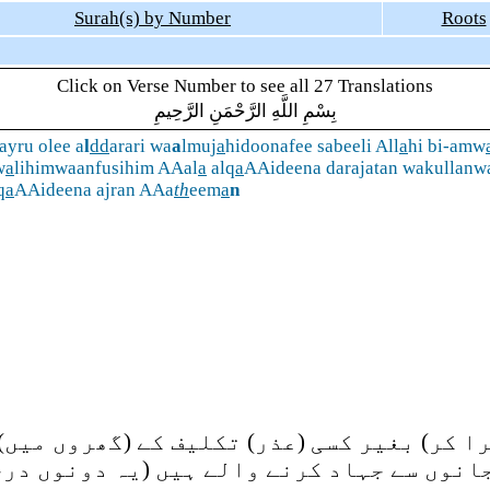
Surah(s) by Number
Roots
Click on Verse Number to see all 27 Translations
بِسْمِ اللَّهِ الرَّحْمَنِ الرَّحِيمِ
yru olee a
l
dd
arari wa
a
lmuj
a
hidoonafee sabeeli All
a
hi bi-amw
w
a
lihimwaanfusihim AAal
a
alq
a
AAideena darajatan wakullanw
q
a
AAideena ajran AAa
th
eem
a
n
ا کر) بغیر کسی (عذر) تکلیف کے (گھروں میں)
انوں سے جہاد کرنے والے ہیں (یہ دونوں درج