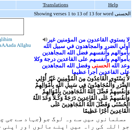
Translations
Help
Showing verses 1 to 13 of 13 for word الحسنى
لا
يستوي
القاعدون
من
المؤمنين
غير
lihim
a
aAAada All
a
hu
أولي
الضرر
والمجاهدون
في
سبيل
الله
بأموالهم
وأنفسهم
فضل
الله
المجاهدين
بأموالهم
وأنفسهم
على
القاعدين
درجة
وكلا
وعد
الله
الحسنى
وفضل
الله
المجاهدين
على
القاعدين
أجرا
عظيما
لاَّ يَسْتَوِي الْقَاعِدُونَ مِنَ الْمُؤْمِنِينَ غَيْرُ أُوْلِي
الضَّرَرِ وَالْمُجَاهِدُونَ فِي سَبِيلِ اللّهِ بِأَمْوَالِهِمْ
وَأَنفُسِهِمْ فَضَّلَ اللّهُ الْمُجَاهِدِينَ بِأَمْوَالِهِمْ
وَأَنفُسِهِمْ عَلَى الْقَاعِدِينَ دَرَجَةً وَكُـلاًّ وَعَدَ اللّهُ
الْحُسْنَى وَفَضَّلَ اللّهُ الْمُجَاهِدِينَ عَلَى
الْقَاعِدِينَ أَجْرًا عَظِيمًا
مسلمانوں میں سے وہ لوگ جو (جہاد سے جی چر
جو اللہ کی راہ میں اپنے مالوں اور اپنی ج