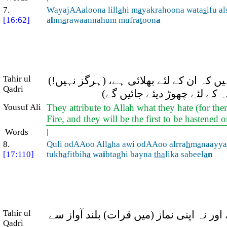
7.
WayajAAaloona lill
a
hi m
a
yakrahoona wata
s
ifu a
[16:62]
a
l
nn
a
rawaannahum mufra
t
oon
a
Tahir ul
یں کہ ان کے لئے بھلائی ہے، (ہرگز نہیں!)
Qadri
کے لئے چھوڑ دیئے جائیں گے)
Yousuf Ali
They attribute to Allah what they hate (for the
Fire, and they will be the first to be hastened o
Words
|
8.
Quli odAAoo All
a
ha awi odAAoo a
l
rra
h
m
a
naayy
[17:110]
tukh
a
fitbih
a
wa
i
btaghi bayna
tha
lika sabeel
a
n
Tahir ul
ر نہ اپنی نماز (میں قرات) بلند آواز سے
Qadri