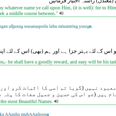
(معتدل) راستہ اختیار فرمائیں
y whatever name ye call upon Him, (it is well): for to Hi
seek a middle course between."
z
a
an al
h
usn
a
wasanaqoolu lahu minamrin
a
yusr
a
n
 اس کے لئے بہتر جزا ہے اور ہم (بھی) اس کے لئے اپ
s,- he shall have a goodly reward, and easy will be his 
 معبود نہیں (گویا تم اسی کا اثبات کرو اور
ام ہیں (جو اس کی حسین و جمیل صفات کا پتہ د
 the most Beautiful Names.
ika AAanh
a
mubAAadoon
a