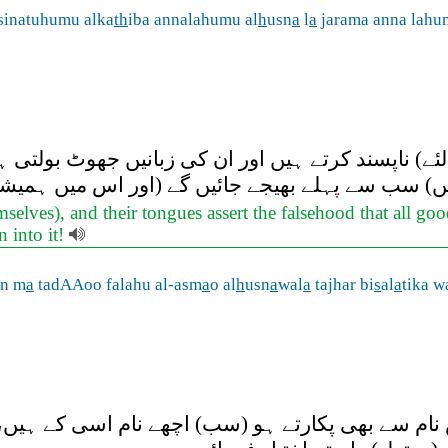
lsinatuhumu alka
th
iba annalahumu al
h
usn
a
l
a
jarama anna lahu
لئے) ناپسند کرتے ہیں اور ان کی زبانیں جھوٹ بولتی ہ
یں) سب سے پہلے بھیجے جائیں گے (اور اس میں ہمیشہ 
mselves), and their tongues assert the falsehood that all go
n into it!
an m
a
tadAAoo falahu al-asm
a
o al
h
usn
a
wal
a
tajhar bi
s
al
a
tika w
نام سے بھی پکارتے ہو (سب) اچھے نام اسی کے ہیں، او