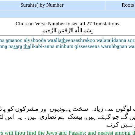
Surah(s) by Number
Roots
Click on Verse Number to see all 27 Translations
بِسْمِ اللَّهِ الرَّحْمَنِ الرَّحِيمِ
ena
a
manoo alyahooda wa
a
lla
th
eenaashrakoo walatajidanna aq
inn
a
na
sa
r
a
tha
likabi-anna minhum qisseeseena waruhb
a
nan w
لوگوں سے زیادہ سخت یہودیوں اور مشرکوں کو پائیں گ
 گے جو کہتے ہیں: بیشک ہم نصاریٰ ہیں۔ یہ اس لئے
(نہیں کرتے
s wilt thou find the Jews and Pagans; and nearest among th