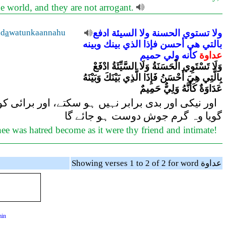
 world, and they are not arrogant.
ad
a
watunkaannahu
ادفع
السيئة
ولا
الحسنة
تستوي
ولا
بالتي
هي
أحسن
فإذا
الذي
بينك
وبينه
عداوة
كأنه
ولي
حميم
وَلَا تَسْتَوِي الْحَسَنَةُ وَلَا السَّيِّئَةُ ادْفَعْ
بِالَّتِي هِيَ أَحْسَنُ فَإِذَا الَّذِي بَيْنَكَ وَبَيْنَهُ
عَدَاوَةٌ كَأَنَّهُ وَلِيٌّ حَمِيمٌ
اور نیکی اور بدی برابر نہیں ہو سکتے، اور برائی 
گویا وہ گرم جوش دوست ہو جائے گا
ee was hatred become as it were thy friend and intimate!
Showing verses 1 to 2 of 2 for word عداوة
min