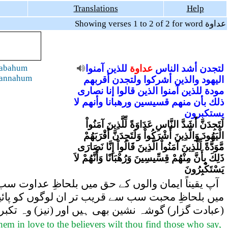
Translations
Help
Showing verses 1 to 2 of 2 for word عداوة
rabahum
آمنوا
للذين
عداوة
الناس
أشد
لتجدن
aannahum
اليهود
والذين
أشركوا
ولتجدن
أقربهم
مودة
للذين
آمنوا
الذين
قالوا
إنا
نصارى
ذلك
بأن
منهم
قسيسين
ورهبانا
وأنهم
لا
يستكبرون
لَتَجِدَنَّ أَشَدَّ النَّاسِ عَدَاوَةً لِّلَّذِينَ آمَنُواْ
الْيَهُودَ وَالَّذِينَ أَشْرَكُواْ وَلَتَجِدَنَّ أَقْرَبَهُمْ
مَّوَدَّةً لِّلَّذِينَ آمَنُواْ الَّذِينَ قَالُواْ إِنَّا نَصَارَى
ذَلِكَ بِأَنَّ مِنْهُمْ قِسِّيسِينَ وَرُهْبَانًا وَأَنَّهُمْ لاَ
يَسْتَكْبِرُونَ
آپ یقیناً ایمان والوں کے حق میں بلحاظِ عداوت سب 
میں بلحاظِ محبت سب سے قریب تر ان لوگوں کو پائیں
عبادت گزار) گوشہ نشین بھی ہیں اور (نیز) وہ تکبر 
em in love to the believers wilt thou find those who say,