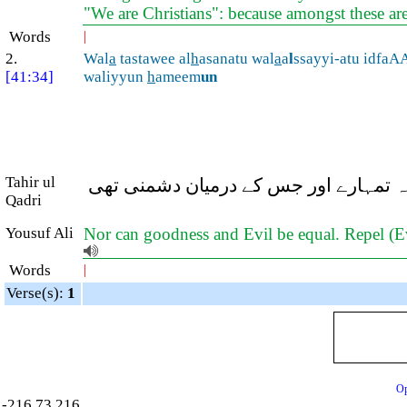
"We are Christians": because amongst these a
Words
|
2.
Wal
a
tastawee al
h
asanatu wal
a
a
l
ssayyi-atu idfaAA
[41:34]
waliyyun
h
ameem
un
Tahir ul
 کہ تمہارے اور جس کے درمیان دشمنی تھی
Qadri
Yousuf Ali
Nor can goodness and Evil be equal. Repel (Ev
Words
|
Verse(s):
1
Op
-216.73.216.