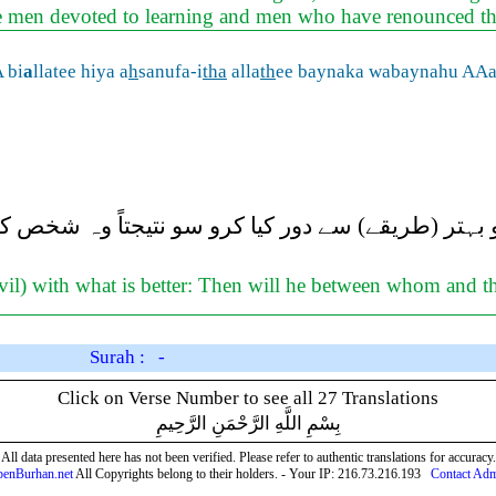
re men devoted to learning and men who have renounced the
 bi
a
llatee hiya a
h
sanufa-i
tha
alla
th
ee baynaka wabaynahu AA
کو بہتر (طریقے) سے دور کیا کرو سو نتیجتاً وہ شخص
il) with what is better: Then will he between whom and th
Surah : -
Click on Verse Number to see all 27 Translations
بِسْمِ اللَّهِ الرَّحْمَنِ الرَّحِيمِ
All data presented here has not been verified. Please refer to authentic translations for accuracy.
enBurhan.net
All Copyrights belong to their holders. - Your IP: 216.73.216.193
Contact Ad