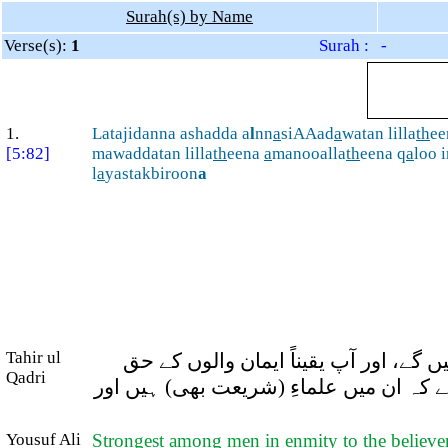
Surah(s) by Name
Verse(s):
1
Surah : -
1.
Latajidanna ashadda a
l
nn
a
siAAad
a
watan lilla
th
e
[5:82]
mawaddatan lilla
th
eena
a
manooalla
th
eena q
a
loo 
l
a
yastakbiroon
a
Tahir ul
ے، اور آپ یقیناً ایمان والوں کے حق
Qadri
 کہ ان میں علماءِ (شریعت بھی) ہیں اور
Yousuf Ali
Strongest among men in enmity to the believer