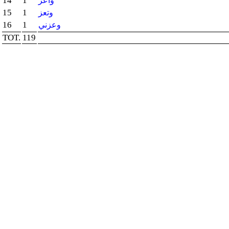
14
1
وأعز
15
1
وتعز
16
1
وعزني
TOT.
119