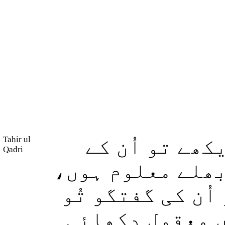
Tahir ul
(ھے تو اُن کے
Qadri
 بھلے معلوم ہوں
ُن کی گفتگو تُو
ں معقول دکھائی