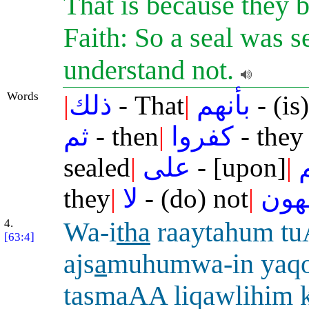
That is because they b
Faith: So a seal was se
understand not.
Words
|
ذلك
- That
|
بأنهم
- (is
ثم
- then
|
كفروا
- they
sealed
|
على
- [upon]
|
they
|
لا
- (do) not
|
هون
4.
Wa-i
tha
raaytahum tu
[63:4]
ajs
a
muhumwa-in yaq
tasmaAA liqawlihim