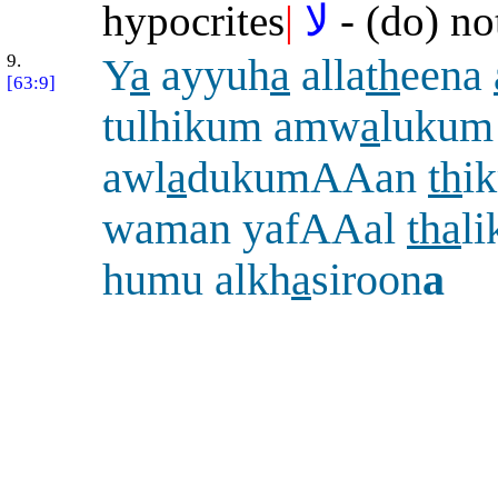
hypocrites
|
لا
- (do) no
9.
Y
a
ayyuh
a
alla
th
eena
[63:9]
tulhikum amw
a
lukum
awl
a
dukumAAan
th
ik
waman yafAAal
tha
li
humu alkh
a
siroon
a