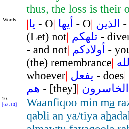
thus, the loss is their
Words
|
يا
- O
|
أيها
- O
|
الذين
-
(Let) not
|
تلهكم
- dive
- and not
|
أولادكم
- you
(the) remembrance
|
لله
whoever
|
يفعل
- does
|
هم
- [they]
|
الخاسرون
10.
Waanfiqoo min m
a
ra
[63:10]
qabli an ya/tiya a
h
ad