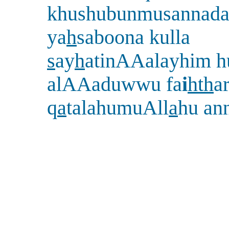
khushubunmusannada
ya
h
saboona kulla
s
ay
h
atinAAalayhim 
alAAaduwwu fa
i
hth
a
q
a
talahumuAll
a
hu an