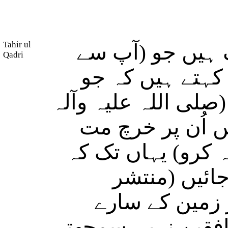
Tahir ul
( ہیں جو (آپ سے
Qadri
) کہتے ہیں کہ جو
(لی اللہ علیہ وآلہ
 اُن پر خرچ مت
 کرو) یہاں تک کہ
ائیں (منتشر
ر زمین کے سارے
افقین نہیں سمجھتے