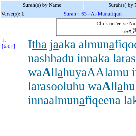
Surah(s) by Name
Surah(s) by
Verse(s):
1
Surah : 63 - Al-Munafiqun
Click on Verse Num
لرَّحِيمِ
1.
I
tha
j
a
aka almun
a
fiqo
[63:1]
nashhadu innaka laras
wa
A
ll
a
huyaAAlamu i
larasooluhu wa
A
ll
a
hu
innaalmun
a
fiqeena la