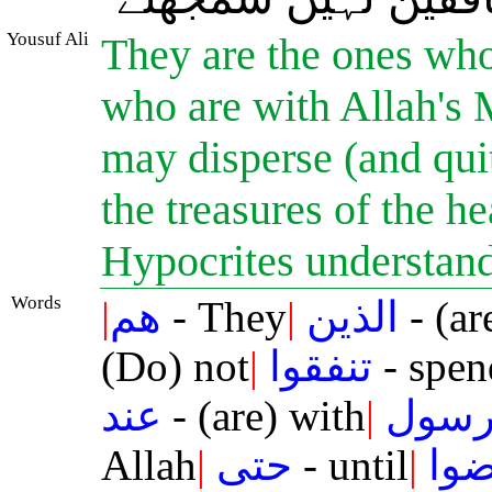
Yousuf Ali
They are the ones who
who are with Allah's M
may disperse (and qui
the treasures of the h
Hypocrites understan
Words
|
هم
- They
|
الذين
- (ar
(Do) not
|
تنفقوا
- spen
عند
- (are) with
|
سول
Allah
|
حتى
- until
|
ضوا