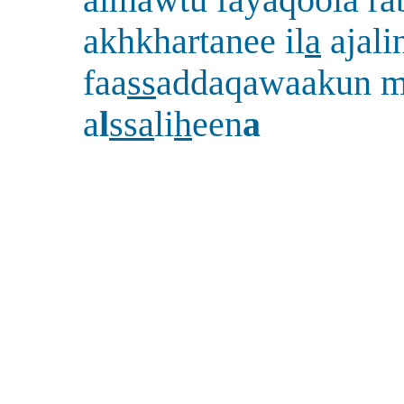
almawtu fayaqoola ra
akhkhartanee il
a
ajali
faa
ss
addaqawaakun m
a
l
ssa
li
h
een
a