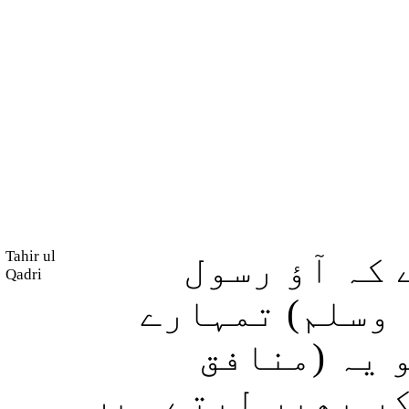
Tahir ul
 کہ آؤ رسول
Qadri
 وسلم) تمہارے
 یہ (منافق
کر پھیر لیتے ہیں