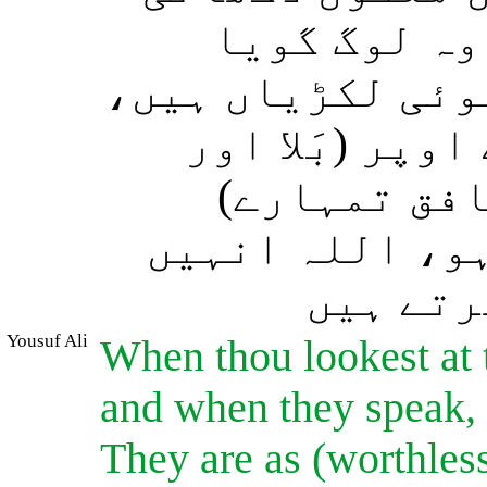
وہ لوگ گویا
ہوئی لکڑیاں ہیں
وپر (بَلا اور
نافق تمہارے
ہو، اللہ انہیں
رتے ہیں
Yousuf Ali
When thou lookest at t
and when they speak, t
They are as (worthless