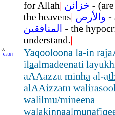
for Allah
|
خزائن
- (are
the heavens
|
والأرض
- 
المنافقين
- the hypocr
understand.
|
8.
Yaqooloona la-in raj
[63:8]
il
a
almadeenati layukhr
aAAazzu minh
a
al-a
t
alAAizzatu walirasool
walilmu/mineena
wal
a
kinnaalmun
a
fiqe