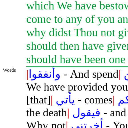
which We have bestow
come to any of you an
why didst Thou not giv
should then have given
should have been one 
Words
|
وأنفقوا
- And spend
|
We have provided you
[that]
|
يأتي
- comes
|
م
the death
|
فيقول
- and 
Why not
|
أخرتني
- Yo