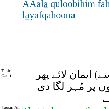
AAal
a
quloobihim fa
l
a
yafqahoon
a
Tahir ul
) ایمان لائے پھر
Qadri
( پر مُہر لگا دی
ے
Yousuf Ali