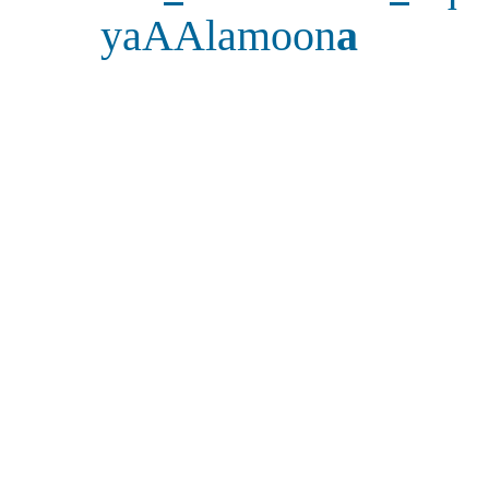
yaAAlamoon
a