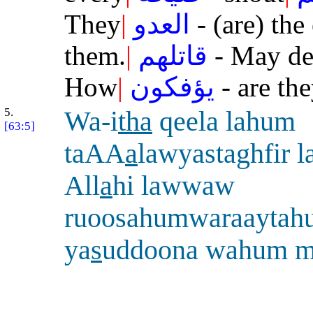
They
|
العدو
- (are) the
them.
|
قاتلهم
- May de
How
|
يؤفكون
- are th
5.
Wa-i
tha
qeela lahum
[63:5]
taAA
a
lawyastaghfir 
All
a
hi lawwaw
ruoosahumwaraaytah
ya
s
uddoona wahum m