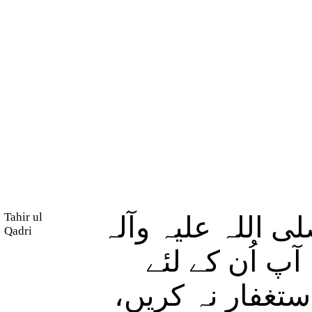
Tahir ul
 اللہ علیہ وآلہ
Qadri
پ اُن کے لئے
استغفار نہ کریں