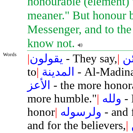
honourable (element) 
meaner." But honour b
Messenger, and to the
know not.
Words
|
يقولون
- They say,
|
ن
to
|
المدينة
- Al-Madin
الأعز
- the more honor
more humble."
|
ولله
- 
honor
|
ولرسوله
- and 
and for the believers,
|