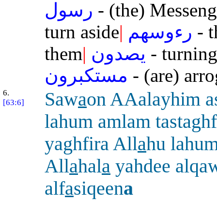
رسول
- (the) Messeng
turn aside
|
رءوسهم
- t
them
|
يصدون
- turnin
مستكبرون
- (are) arro
6.
Saw
a
on AAalayhim as
[63:6]
lahum amlam tastaghf
yaghfira All
a
hu lahum
All
a
hal
a
yahdee alqa
alf
a
siqeen
a