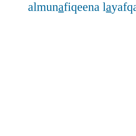
almun
a
fiqeena l
a
yafq