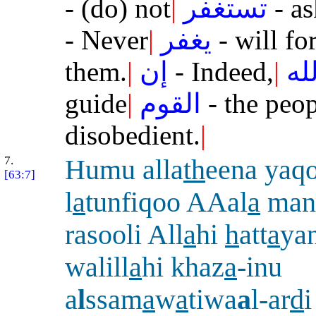
- (do) not
|
تستغفر
- as
- Never
|
يغفر
- will fo
them.
|
إن
- Indeed,
|
له
guide
|
القوم
- the peop
disobedient.
|
7.
Humu alla
th
eena yaq
[63:7]
l
a
tunfiqoo AAal
a
man
rasooli All
a
hi
h
att
a
ya
walill
a
hi khaz
a
-inu
a
l
ssam
a
w
a
tiwa
a
l-ar
d
i