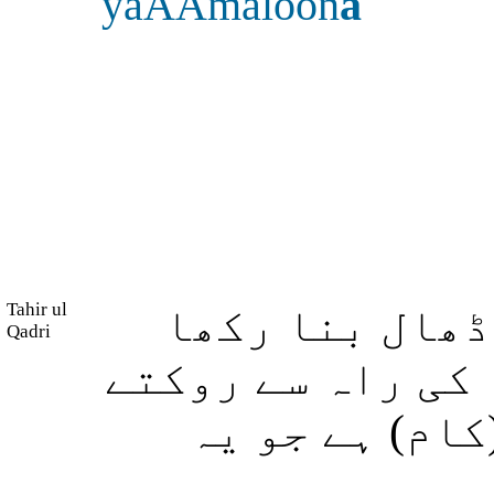
yaAAmaloon
a
Tahir ul
ڈھال بنا رکھا
Qadri
 کی راہ سے روکتے
کام) ہے جو یہ