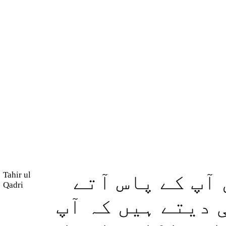
Tahir ul
(آپ کے پاس آتے
Qadri
 دیتے ہیں کہ آپ