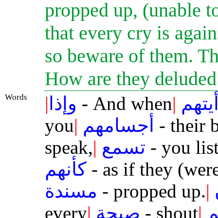
propped up, (unable t
that every cry is agai
so beware of them. Th
How are they deluded
Words
|
وإذا
- And when
|
يتهم
you
|
أجسامهم
- their 
speak,
|
تسمع
- you lis
كأنهم
- as if they (wer
مسندة
- propped up.
|
every
|
صيحة
- shout
|
م