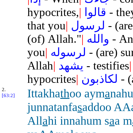
hypocrites,
|
قالوا
- the
that you
|
لرسول
- (ar
(of) Allah."
|
والله
- An
you
|
لرسوله
- (are) s
Allah
|
يشهد
- testifies
|
hypocrites
|
لكاذبون
- (
2.
Ittakha
th
oo aym
a
nah
[63:2]
junnatanfa
s
addoo AAa
All
a
hi innahum s
a
a m