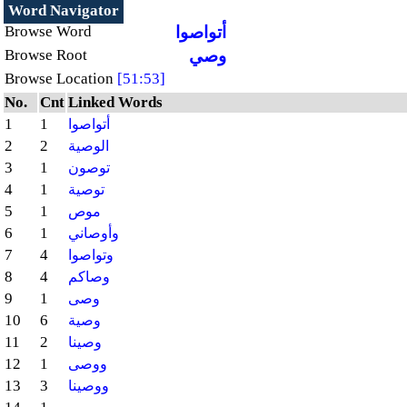
Word Navigator
أتواصوا
Browse Word
وصي
Browse Root
Browse Location
[51:53]
No.
Cnt
Linked Words
1
1
أتواصوا
2
2
الوصية
3
1
توصون
4
1
توصية
5
1
موص
6
1
وأوصاني
7
4
وتواصوا
8
4
وصاكم
9
1
وصى
10
6
وصية
11
2
وصينا
12
1
ووصى
13
3
ووصينا