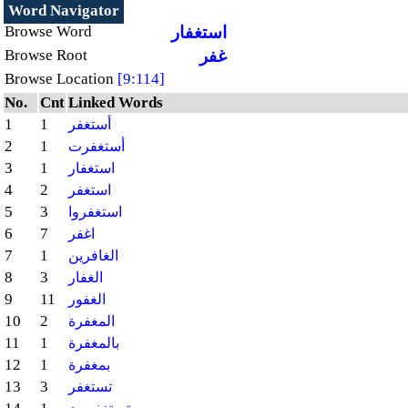
Word Navigator
استغفار
Browse Word
غفر
Browse Root
Browse Location
[9:114]
No.
Cnt
Linked Words
1
1
أستغفر
2
1
أستغفرت
3
1
استغفار
4
2
استغفر
5
3
استغفروا
6
7
اغفر
7
1
الغافرين
8
3
الغفار
9
11
الغفور
10
2
المغفرة
11
1
بالمغفرة
12
1
بمغفرة
13
3
تستغفر