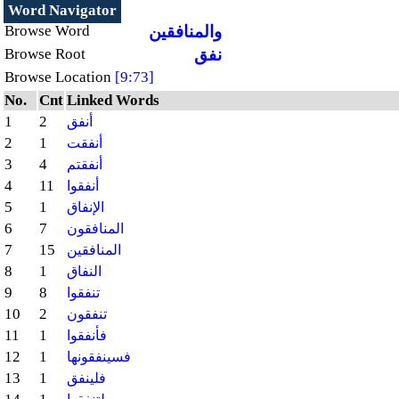
Word Navigator
والمنافقين
Browse Word
نفق
Browse Root
Browse Location
[9:73]
No.
Cnt
Linked Words
1
2
أنفق
2
1
أنفقت
3
4
أنفقتم
4
11
أنفقوا
5
1
الإنفاق
6
7
المنافقون
7
15
المنافقين
8
1
النفاق
9
8
تنفقوا
10
2
تنفقون
11
1
فأنفقوا
12
1
فسينفقونها
13
1
فلينفق