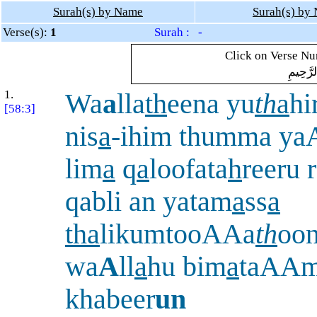
Surah(s) by Name
Surah(s) by
Verse(s):
1
Surah : -
Click on Verse Num
لرَّحِيمِ
1.
Wa
a
lla
th
eena yu
th
a
hi
[58:3]
nis
a
-ihim thumma y
lim
a
q
a
loofata
h
reeru 
qabli an yatam
a
ss
a
tha
likumtooAAa
th
oon
wa
A
ll
a
hu bim
a
taAAm
khabeer
un