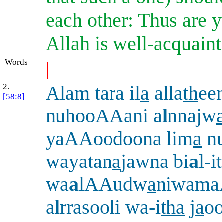
each other: Thus are 
Allah is well-acquaint
Words
|
2.
Alam tara il
a
alla
th
ee
[58:8]
nuhooAAani a
l
nnajw
yaAAoodoona lim
a
n
wayatan
a
jawna bi
a
l-i
wa
a
lAAudw
a
niwam
a
l
rrasooli wa-i
tha
j
a
o