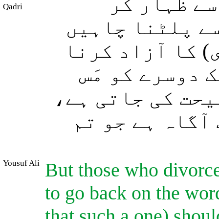
ے ظہار کر
Qadri
سے پلٹنا چاہیں
ی) کا آزاد کرنا
ک دوسرے کو مَس
صیحت کی جاتی ہے
 آگاہ ہے جو تم
Yousuf Ali
But those who divorce
to go back on the word
that such a one) shoul