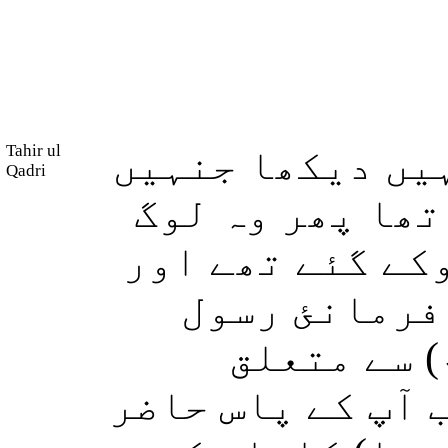
Tahir ul
ہیں دیکھا جنہیں
Qadri
تھا پھر وہ لوگ
کے گئے تھے اور
فرمانئ رسول
( سے متعلق
 آپ کے پاس حاضر