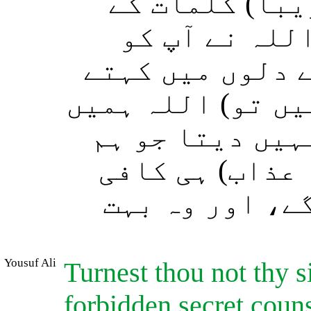
یبا) کلمات کے
اللہ نے آپ کو
ے دلوں میں کہتے
یں تو) اللہ ہمیں
نہیں دیتا جو ہم
 عذاب) ہی کافی
ے، اور وہ بہت
Yousuf Ali
Turnest thou not thy 
forbidden secret couns