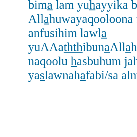
bim
a
lam yu
h
ayyika b
All
a
huwayaqooloona 
anfusihim lawl
a
yuAAa
thth
ibun
a
All
a
h
naqoolu
h
asbuhum ja
ya
s
lawnah
a
fabi/sa al