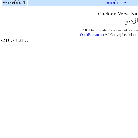
Verse(s):
1
Surah : -
Click on Verse Num
لرَّحِيمِ
All data presented here has not been ver
OpenBurhan.net
All Copyrights belong 
-216.73.217.