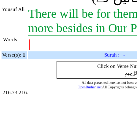
Yousuf Ali
There will be for them
more besides in Our 
Words
|
Verse(s):
1
Surah : -
Click on Verse Num
لرَّحِيمِ
All data presented here has not been ver
OpenBurhan.net
All Copyrights belong t
-216.73.216.