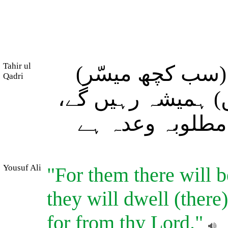
Tahir ul
ہ (سب کچھ میسّر
Qadri
ں) ہمیشہ رہیں گے
 مطلوبہ وعدہ ہے
Yousuf Ali
"For them there will be
they will dwell (there
for from thy Lord."