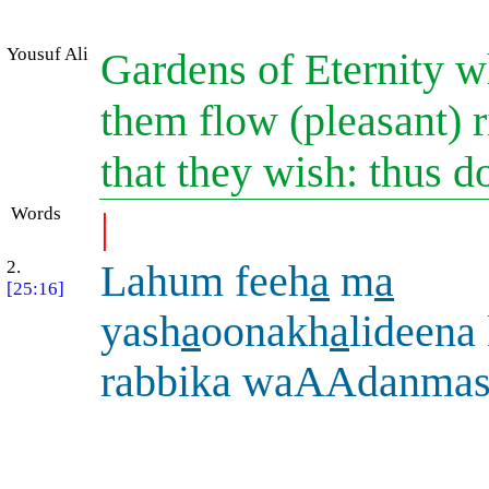
Yousuf Ali
Gardens of Eternity w
them flow (pleasant) ri
that they wish: thus d
Words
|
2.
Lahum feeh
a
m
a
[25:16]
yash
a
oonakh
a
lideena
rabbika waAAdanmas