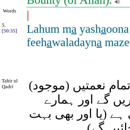
Words
|
5.
Lahum m
a
yash
a
oona
[50:35]
feeh
a
waladayn
a
maze
Tahir ul
تمام نعمتیں (موجود
Qadri
ں گے اور ہمارے
ے (یا اور بھی بہت
ائیں گے