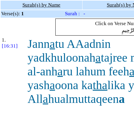
Surah(s) by Name
Surah(s) by
Verse(s):
1
Surah : -
Click on Verse Num
لرَّحِيمِ
1.
Jann
a
tu AAadnin
[16:31]
yadkhuloonah
a
tajree 
al-anh
a
ru lahum feeh
yash
a
oona ka
tha
lika 
All
a
hualmuttaqeen
a