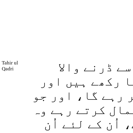
Tahir ul
سے ڈرنے والا
Qadri
ا رکھے ہیں اور
ر رہے گا، اور جو
مال کرتے رہے وہ
اُن کے لئے اُن