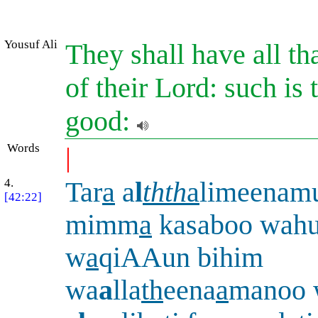
Yousuf Ali
They shall have all th
of their Lord: such is
good:
Words
|
4.
Tar
a
a
l
thth
a
limeenamu
[42:22]
mimm
a
kasaboo wah
w
a
qiAAun bihim
wa
a
lla
th
eena
a
manoo 