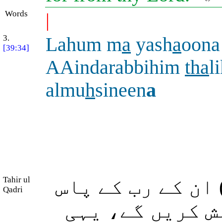
Words
|
3.
Lahum m
a
yash
a
oona
[39:34]
AAindarabbihim
tha
l
almu
h
sineen
a
Tahir ul
 ان کے رب کے پاس
Qadri
( کریں گے، یہی