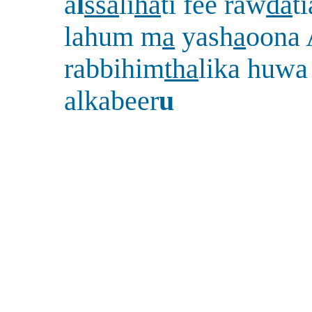
a
l
ssa
li
ha
ti fee raw
da
t
lahum m
a
yash
a
oona
rabbihim
tha
lika huwa 
alkabeer
u