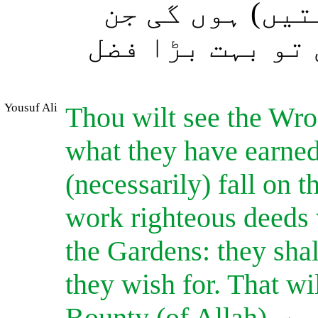
تیں) ہوں گی جن
تو بہت بڑا فضل
Yousuf Ali
Thou wilt see the Wro
what they have earned
(necessarily) fall on 
work righteous deeds w
the Gardens: they shall
they wish for. That wi
Bounty (of Allah).