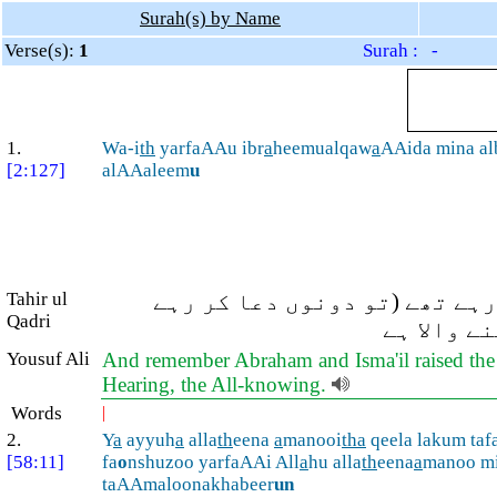
Surah(s) by Name
Verse(s):
1
Surah : -
1.
Wa-i
th
yarfaAAu ibr
a
heemualqaw
a
AAida mina al
[2:127]
alAAaleem
u
Tahir ul
ہے تھے (تو دونوں دعا کر رہے
Qadri
ے والا ہے
Yousuf Ali
And remember Abraham and Isma'il raised the f
Hearing, the All-knowing.
Words
|
2.
Y
a
ayyuh
a
alla
th
eena
a
manooi
tha
qeela lakum taf
[58:11]
fa
o
nshuzoo yarfaAAi All
a
hu alla
th
eena
a
manoo m
taAAmaloonakhabeer
un