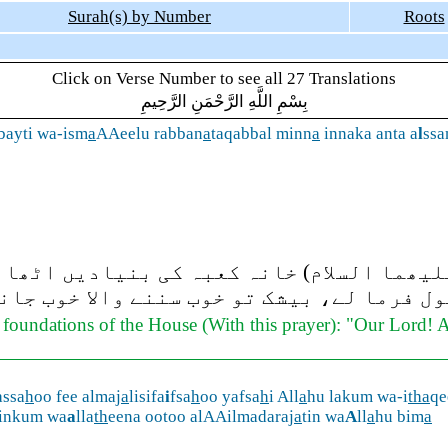
Surah(s) by Number
Roots
Click on Verse Number to see all 27 Translations
بِسْمِ اللَّهِ الرَّحْمَنِ الرَّحِيمِ
bayti wa-ism
a
AAeelu rabban
a
taqabbal minn
a
innaka anta a
l
ss
یھما السلام) خانہ کعبہ کی بنیادیں اٹھا ر
ول فرما لے، بیشک تو خوب سننے والا خوب جانن
oundations of the House (With this prayer): "Our Lord! Acc
assa
h
oo fee almaj
a
lisifa
i
fsa
h
oo yafsa
h
i All
a
hu lakum wa-i
tha
qe
inkum wa
a
lla
th
eena ootoo alAAilmadaraj
a
tin wa
A
ll
a
hu bim
a