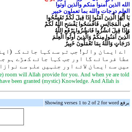
الله
الذين
آمنوا
منكم
والذين
أوتوا
العلم
درجات
والله
بما
تعملون
خبير
يَا أَيُّهَا الَّذِينَ آمَنُوا إِذَا قِيلَ لَكُمْ تَفَسَّحُوا
فِي الْمَجَالِسِ فَافْسَحُوا يَفْسَحِ اللَّهُ لَكُمْ
وَإِذَا قِيلَ انشُزُوا فَانشُزُوا يَرْفَعِ اللَّهُ
الَّذِينَ آمَنُوا مِنكُمْ وَالَّذِينَ أُوتُوا الْعِلْمَ
دَرَجَاتٍ وَاللَّهُ بِمَا تَعْمَلُونَ خَبِيرٌ
اے ایمان والو! جب تم سے کہا جائے کہ (اپ
عطا فرمائے گا اور جب کہا جائے کھڑے ہو جا
میں سے ایمان لائے اور جنہیں علم سے نوازا 
e) room will Allah provide for you. And when ye are told
ho have been granted (mystic) Knowledge. And Allah is
Showing verses 1 to 2 of 2 for word يرفع