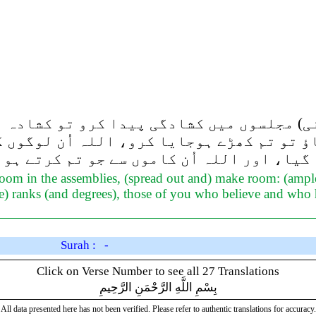
نی) مجلسوں میں کشادگی پیدا کرو تو کشادہ 
ؤ تو تم کھڑے ہوجایا کرو، اللہ اُن لوگوں ک
گیا، اور اللہ اُن کاموں سے جو تم کرتے ہو 
oom in the assemblies, (spread out and) make room: (ampl
itable) ranks (and degrees), those of you who believe and w
Surah : -
Click on Verse Number to see all 27 Translations
بِسْمِ اللَّهِ الرَّحْمَنِ الرَّحِيمِ
All data presented here has not been verified. Please refer to authentic translations for accuracy.