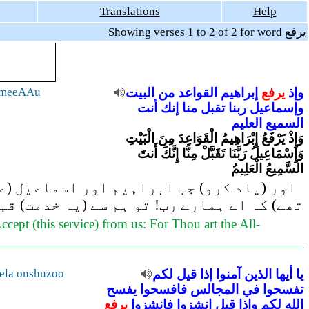
Translations
Help
Showing verses 1 to 2 of 2 for word يرفع
ameeAAu
البيت
من
القواعد
إبراهيم
يرفع
وإذ
وإسماعيل
ربنا
تقبل
منا
إنك
أنت
السميع
العليم
وَإِذْ يَرْفَعُ إِبْرَاهِيمُ الْقَوَاعِدَ مِنَ الْبَيْتِ
وَإِسْمَاعِيلُ رَبَّنَا تَقَبَّلْ مِنَّا إِنَّكَ أَنتَ
السَّمِيعُ الْعَلِيمُ
اور (یاد کرو) جب ابراہیم اور اسماعیل (عل
تھے) کہ اے ہمارے رب! تو ہم سے (یہ خدمت) قب
ept (this service) from us: For Thou art the All-
ela onshuzoo
لكم
قيل
إذا
آمنوا
الذين
أيها
يا
تفسحوا
في
المجالس
فافسحوا
يفسح
الله
لكم
وإذا
قيل
انشزوا
فانشزوا
يرفع