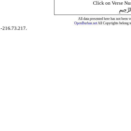
Click on Verse Num
لرَّحِيمِ
All data presented here has not been ver
OpenBurhan.net
All Copyrights belong t
-216.73.217.