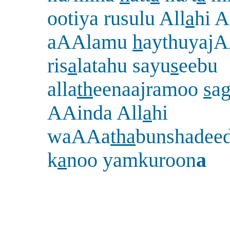
ootiya rusulu All
a
hi A
aAAlamu
h
aythuyajA
ris
a
latahu sayu
s
eebu
alla
th
eenaajramoo
s
a
AAinda All
a
hi
waAAa
tha
bunshadee
k
a
noo yamkuroon
a