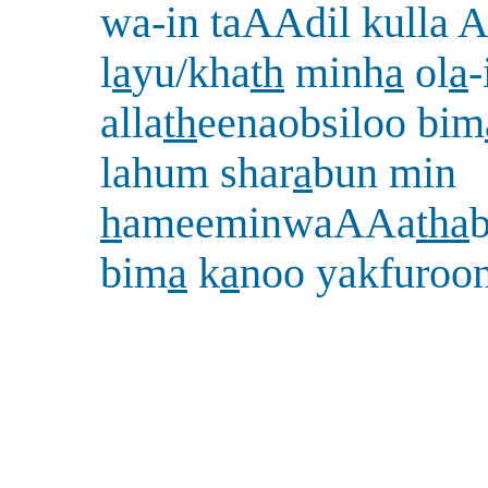
wa-in taAAdil kulla 
l
a
yu/kha
th
minh
a
ol
a
-
alla
th
eenaobsiloo bim
lahum shar
a
bun min
h
ameeminwaAAa
tha
bim
a
k
a
noo yakfuroo