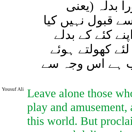
را بدلہ (یعنی
ے قبول نہیں کیا
نے کئے کے بدلے
لئے کھولتے ہوئے
ذاب ہے اس وجہ سے
Yousuf Ali
Leave alone those who
play and amusement, a
this world. But proclai