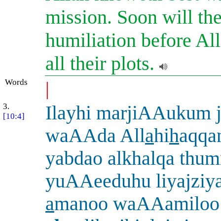
mission. Soon will th
humiliation before Al
all their plots.
Words
|
3.
Ilayhi marjiAAukum
[10:4]
waAAda All
a
hi
h
aqqa
yabdao alkhalqa thu
yuAAeeduhu liyajziya
a
manoo waAAamiloo