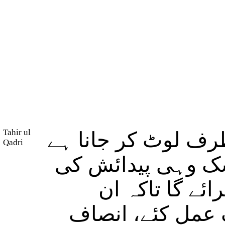
Tahir ul
( لوٹ کر جانا ہے
Qadri
(شک وہی پیدائش کی
ائے گا تاکہ ان
ک عمل کئے، انصاف