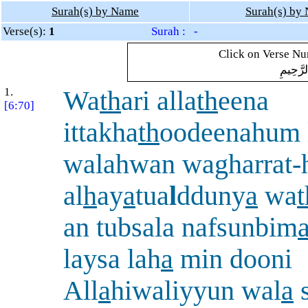
Surah(s) by Name
Surah(s) by
Verse(s):
1
Surah : -
Click on Verse Num
لرَّحِيمِ
1.
Wa
th
ari alla
th
eena
[6:70]
ittakha
th
oodeenahum 
walahwan wagharrat
al
h
ay
a
tua
l
dduny
a
wa
t
an tubsala nafsunbim
laysa lah
a
min dooni
All
a
hiwaliyyun wal
a