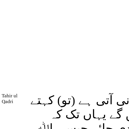
Tahir ul
 آتی ہے (تو) کہتے
Qadri
 گے یہاں تک کہ
دی جائے جیسی اﷲ