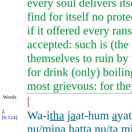
every soul delivers itse
find for itself no prot
if it offered every ran
accepted: such is (the
themselves to ruin by 
for drink (only) boili
most grievous: for the
Words
|
2.
Wa-i
tha
j
a
at-hum
a
ya
[6:124]
nu/mina
h
att
a
nu/t
a
mi