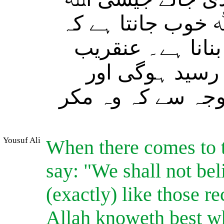
 خوب جانتا ہے کہ
نانا ہے۔ عنقریب
رسید ہوگی اور
جہ سے کہ وہ مکر
Yousuf Ali
When there comes to t
say: "We shall not bel
(exactly) like those r
Allah knoweth best wh