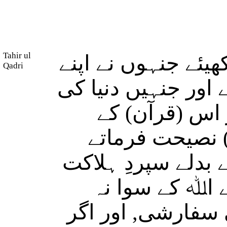
Tahir ul
یئے جنہوں نے اپنے
Qadri
ے اور جنہیں دنیا کی
 اس (قرآن) کے
 نصیحت فرماتے
 بدلے سپردِ ہلاکت
ے اﷲ کے سوا نہ
 سفارشی, اور اگر