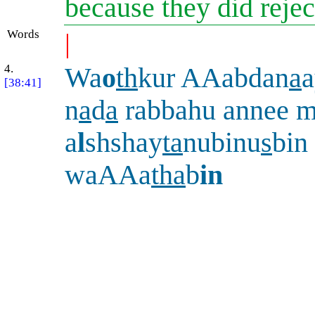
because they did reje
Words
|
4.
Wa
o
th
kur AAabdan
a
a
[38:41]
n
a
d
a
rabbahu annee m
a
l
shshay
ta
nubinu
s
bin
waAAa
tha
b
in