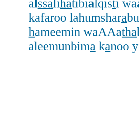
a
l
ssa
li
ha
tibi
a
lqis
t
i wa
kafaroo lahumshar
a
bu
h
ameemin waAAa
tha
aleemunbim
a
k
a
noo y