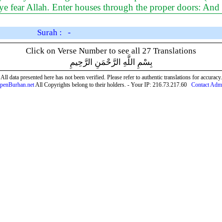
if ye fear Allah. Enter houses through the proper doors: An
Surah : -
Click on Verse Number to see all 27 Translations
بِسْمِ اللَّهِ الرَّحْمَنِ الرَّحِيمِ
All data presented here has not been verified. Please refer to authentic translations for accuracy.
penBurhan.net
All Copyrights belong to their holders. - Your IP: 216.73.217.60
Contact Adm