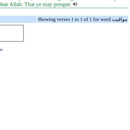
d fear Allah: That ye may prosper.
Showing verses 1 to 1 of 1 for word مواقيت
in