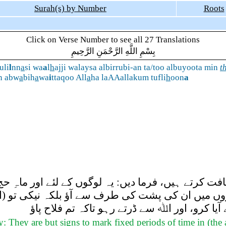
Surah(s) by Number
Roots
Click on Verse Number to see all 27 Translations
بِسْمِ اللَّهِ الرَّحْمَنِ الرَّحِيمِ
uli
l
nn
a
si wa
a
l
h
ajji walaysa albirrubi-an ta/too albuyoota min
t
n abw
a
bih
a
wa
i
ttaqoo All
a
ha laAAallakum tufli
h
oon
a
ت کرتے ہیں، فرما دیں: یہ لوگوں کے لئے اور ماہِ حج
گھروں میں ان کی پشت کی طرف سے آؤ بلکہ نیکی تو (
آیا کرو، اور اﷲ سے ڈرتے رہو تاکہ تم فلاح پاؤ
hey are but signs to mark fixed periods of time in (the aff