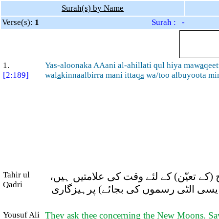
Surah(s) by Name
Verse(s):
1
Surah : -
1.
Yas-aloonaka AAani al-ahillati qul hiya maw
a
qeet
[2:189]
wal
a
kinnaalbirra mani ittaq
a
wa/too albuyoota mi
Tahir ul
( (کے تعیّن) کے لئے وقت کی علامتیں ہیں
Qadri
ایسی الٹی رسموں کی بجائے) پرہیزگاری
Yousuf Ali
They ask thee concerning the New Moons. Say: T