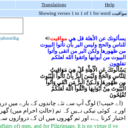
Translations
Help
Showing verses 1 to 1 of 1 for word مواقيت
h
uhoorih
a
مواقيت
هي
قل
الأهلة
عن
يسألونك
للناس
والحج
وليس
البر
بأن
تأتوا
البيوت
من
ظهورها
ولكن
البر
من
اتقى
وأتوا
البيوت
من
أبوابها
واتقوا
الله
لعلكم
تفلحون
يَسْأَلُونَكَ عَنِ الْأَهِلَّةِ قُلْ هِيَ مَوَاقِيتُ
لِلنَّاسِ وَالْحَجِّ وَلَيْسَ الْبِرُّ بِأَنْ تَأْتُواْ الْبُيُوتَ
مِن ظُهُورِهَا وَلَـكِنَّ الْبِرَّ مَنِ اتَّقَى وَأْتُواْ
الْبُيُوتَ مِنْ أَبْوَابِهَا وَاتَّقُواْ اللّهَ لَعَلَّكُمْ
تُفْلِحُونَ
اے حبیب!) لوگ آپ سے نئے چاندوں کے بارے میں دریاف،
اور یہ کوئی نیکی نہیں کہ تم (حالتِ احرام میں) 
اختیار کرنا ہے، اور تم گھروں میں ان کے دروازوں سے 
airs of) men, and for Pilgrimage. It is no virtue if ye