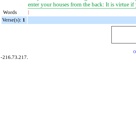
enter your houses from the back: It is virtue 
Words
|
Verse(s):
1
O
-216.73.217.