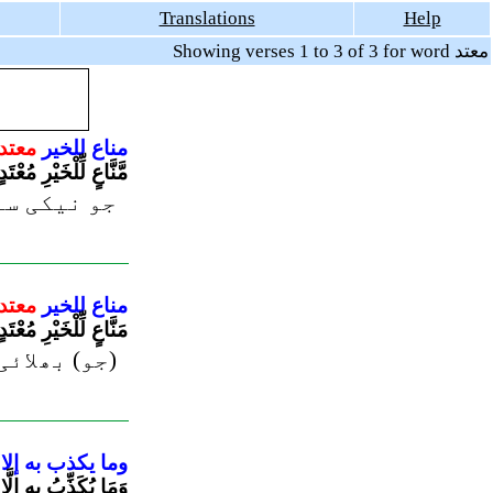
Translations
Help
Showing verses 1 to 3 of 3 for word معتد
مناع
للخير
معتد
مَّنَّاعٍ لِّلْخَيْرِ مُعْتَ
جو نیکی سے 
مناع
للخير
معتد
مَنَّاعٍ لِّلْخَيْرِ مُعْتَدٍ
جو) بھلائی 
وما
يكذب
به
إلا
وَمَا يُكَذِّبُ بِهِ إِلَّا