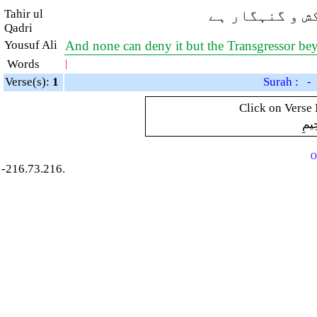
Tahir ul
ش و گنہگار ہے
Qadri
Yousuf Ali
And none can deny it but the Transgressor b
Words
|
Verse(s):
1
Surah : -
Click on Verse 
ِيمِ
O
-216.73.216.