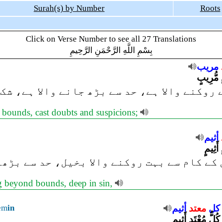
Surah(s) by Number
Roots
Click on Verse Number to see all 27 Translations
بِسْمِ اللَّهِ الرَّحْمَنِ الرَّحِيمِ
مريب
دٍ مُّرِيبٍ
روکنے والا ہے، حد سے بڑھ جانے والا ہے، شک 
 bounds, cast doubts and suspicions;
أثيم
 أَثِيمٍ
کے کام سے بہت روکنے والا بخیل، حد سے بڑھنے
ng beyond bounds, deep in sin,
em
in
أثيم
معتد
كل
 كُلُّ مُعْتَدٍ أَثِيمٍ