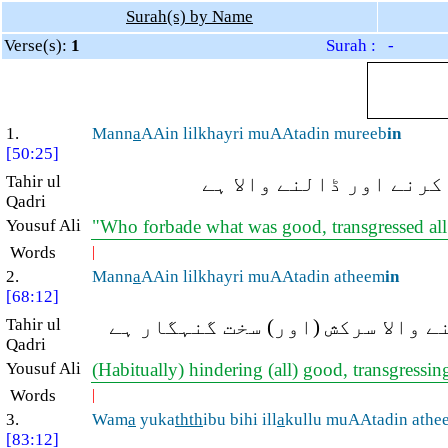
Surah(s) by Name
Verse(s):
1
Surah : -
1.
Mann
a
AAin lilkhayri muAAtadin mureeb
in
[50:25]
Tahir ul
کرنے اور ڈالنے والا ہے
Qadri
Yousuf Ali
"Who forbade what was good, transgressed all
Words
|
2.
Mann
a
AAin lilkhayri muAAtadin atheem
in
[68:12]
Tahir ul
( والا سرکش (اور) سخت گنہگار ہے
Qadri
Yousuf Ali
(Habitually) hindering (all) good, transgressi
Words
|
3.
Wam
a
yuka
thth
ibu bihi ill
a
kullu muAAtadin athe
[83:12]