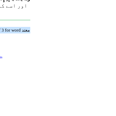
اور اسے کوئ
Showing verses 1 to 3 of 3 for word معتد
in