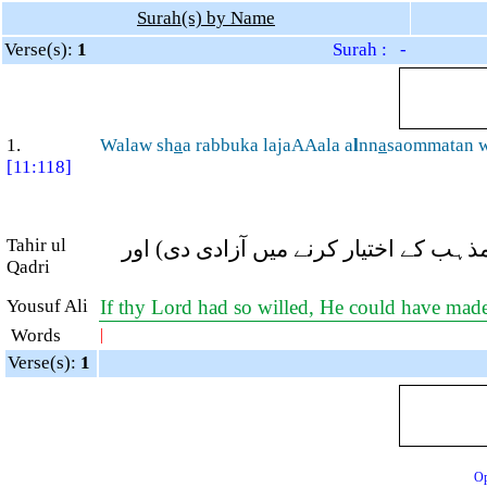
Surah(s) by Name
Verse(s):
1
Surah : -
1.
Walaw sh
a
a rabbuka lajaAAala a
l
nn
a
saommatan 
[11:118]
Tahir ul
مذہب کے اختیار کرنے میں آزادی دی) اور
Qadri
Yousuf Ali
If thy Lord had so willed, He could have made
Words
|
Verse(s):
1
Op