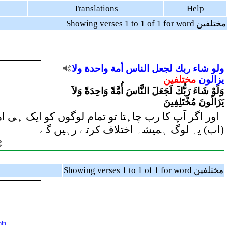
Translations
Help
Showing verses 1 to 1 of 1 for word مختلفين
ولو
شاء
ربك
لجعل
الناس
أمة
واحدة
ولا
يزالون
مختلفين
وَلَوْ شَاءَ رَبُّكَ لَجَعَلَ النَّاسَ أُمَّةً وَاحِدَةً وَلاَ
يَزَالُونَ مُخْتَلِفِينَ
اور اگر آپ کا رب چاہتا تو تمام لوگوں کو ایک ہی امت
(اب) یہ لوگ ہمیشہ اختلاف کرتے رہیں گے
Showing verses 1 to 1 of 1 for word مختلفين
min