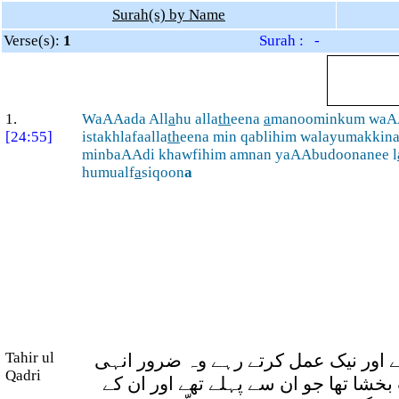
Surah(s) by Name
Verse(s):
1
Surah : -
1.
WaAAada All
a
hu alla
th
eena
a
manoominkum waAA
[24:55]
istakhlafaalla
th
eena min qablihim walayumakkin
minbaAAdi khawfihim amnan yaAAbudoonanee l
humualf
a
siqoon
a
Tahir ul
ئے اور نیک عمل کرتے رہے وہ ضرور انہی
Qadri
بخشا تھا جو ان سے پہلے تھے اور ان کے