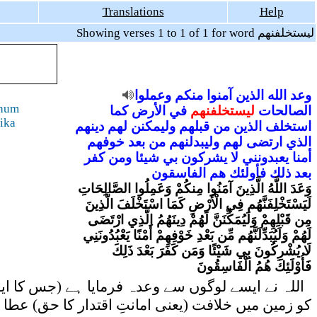
Translations
Help
Showing verses 1 to 1 of 1 for word ليستخلفنهم
وعد
الله
الذين
آمنوا
منكم
وعملوا
ahum
الصالحات
ليستخلفنهم
في
الأرض
كما
-ika
استخلف
الذين
من
قبلهم
وليمكنن
لهم
دينهم
الذي
ارتضى
لهم
وليبدلنهم
من
بعد
خوفهم
أمنا
يعبدونني
لا
يشركون
بي
شيئا
ومن
كفر
بعد
ذلك
فأولئك
هم
الفاسقون
وَعَدَ اللَّهُ الَّذِينَ آمَنُوا مِنكُمْ وَعَمِلُوا الصَّالِحَاتِ
لَيَسْتَخْلِفَنَّهُم فِي الْأَرْضِ كَمَا اسْتَخْلَفَ الَّذِينَ
مِن قَبْلِهِمْ وَلَيُمَكِّنَنَّ لَهُمْ دِينَهُمُ الَّذِي ارْتَضَى
لَهُمْ وَلَيُبَدِّلَنَّهُم مِّن بَعْدِ خَوْفِهِمْ أَمْنًا يَعْبُدُونَنِي
لَا يُشْرِكُونَ بِي شَيْئًا وَمَن كَفَرَ بَعْدَ ذَلِكَ
فَأُوْلَئِكَ هُمُ الْفَاسِقُونَ
اللہ نے ایسے لوگوں سے وعدہ فرمایا ہے (جس کا ایفا
کو زمین میں خلافت (یعنی امانتِ اقتدار کا حق) عطا