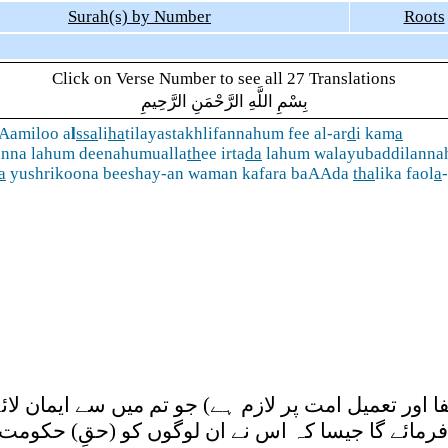
Surah(s) by Number
Roots
Click on Verse Number to see all 27 Translations
بِسْمِ اللَّهِ الرَّحْمَنِ الرَّحِيمِ
amiloo a
l
ssa
li
ha
tilayastakhlifannahum fee al-ar
d
i kam
a
anna lahum deenahumualla
th
ee irta
da
lahum walayubaddilann
a
yushrikoona beeshay-an waman kafara baAAda
tha
lika faol
a
 اور تعمیل امت پر لازم ہے) جو تم میں سے ایمان لا
 فرمائے گا جیسا کہ اس نے ان لوگوں کو (حقِ) حکومت 