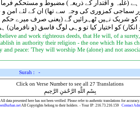
ا ہے (غلبہ و اقتدار کے ذریعہ) مضبوط و مستحکم فرما
 سماجی کمزوری کی وجہ سے تھا) ان کے لئے امن و 
و شریک نہیں ٹھہرائیں گے (یعنی صرف میرے حکم اور
کار) کو اختیار کیا تو وہی لوگ فاسق (و نافرمان) ہ
ieve and work righteous deeds, that He will, of a surety, 
tablish in authority their religion - the one which He has ch
ty and peace: 'They will worship Me (alone) and not associat
Surah : -
Click on Verse Number to see all 27 Translations
بِسْمِ اللَّهِ الرَّحْمَنِ الرَّحِيمِ
All data presented here has not been verified. Please refer to authentic translations for accuracy.
enBurhan.net
All Copyrights belong to their holders. - Your IP: 216.73.216.159
Contact Ad