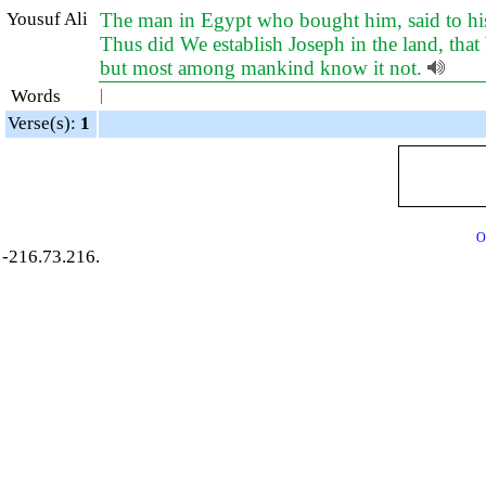
Yousuf Ali
The man in Egypt who bought him, said to his
Thus did We establish Joseph in the land, that 
but most among mankind know it not.
Words
|
Verse(s):
1
O
-216.73.216.