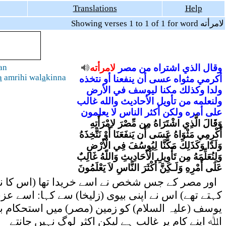
Translations
Help
Showing verses 1 to 1 of 1 for word لامرأته
an
لامرأته
مصر
من
اشتراه
الذي
وقال
a
amrihi wal
a
kinna
أكرمي
مثواه
عسى
أن
ينفعنا
أو
نتخذه
ولدا
وكذلك
مكنا
ليوسف
في
الأرض
ولنعلمه
من
تأويل
الأحاديث
والله
غالب
على
أمره
ولكن
أكثر
الناس
لا
يعلمون
وَقَالَ الَّذِي اشْتَرَاهُ مِن مِّصْرَ لاِمْرَأَتِهِ
أَكْرِمِي مَثْوَاهُ عَسَى أَن يَنفَعَنَا أَوْ نَتَّخِذَهُ
وَلَدًا وَكَذَلِكَ مَكَّنَّا لِيُوسُفَ فِي الْأَرْضِ
وَلِنُعَلِّمَهُ مِن تَأْوِيلِ الْأَحَادِيثِ وَاللّهُ غَالِبٌ
عَلَى أَمْرِهِ وَلَـكِنَّ أَكْثَرَ النَّاسِ لاَ يَعْلَمُونَ
اور مصر کے جس شخص نے اسے خریدا تھا (اس کا نام ق
کہتے تھے) اس نے اپنی بیوی (زلیخا) سے کہا: اسے عزت
یوسف (علیہ السلام) کو زمین (مصر) میں استحکام بخشا
اﷲ اپنے کام پر غالب ہے لیکن اکثر لوگ نہیں جانتے