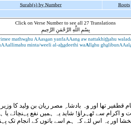
Surah(s) by Number
Roots
Click on Verse Number to see all 27 Translations
بِسْمِ اللَّهِ الرَّحْمَنِ الرَّحِيمِ
krimee mathw
a
hu AAas
a
an yanfaAAan
a
aw nattakhi
th
ahu walad
uAAallimahu minta/weeli al-a
ha
deethi wa
A
ll
a
hu gh
a
libunAAal
طفیر تھا اور وہ بادشاہِ مصر ریان بن ولید کا وزیر
 و اکرام سے ٹھہراؤ! شاید یہ ہمیں نفع پہنچائے یا ہم
 اور یہ اس لئے کہ ہم اسے باتوں کے انجام تک پہنچنا 