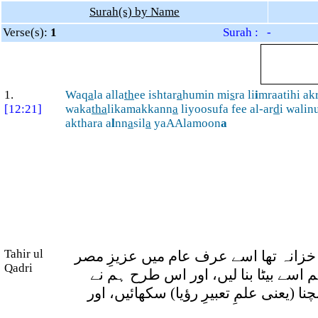
Surah(s) by Name
Verse(s):
1
Surah : -
1.
Waq
a
la alla
th
ee ishtar
a
humin mi
s
ra li
i
mraatihi a
[12:21]
waka
tha
likamakkann
a
liyoosufa fee al-ar
d
i walin
akthara a
l
nn
a
sil
a
yaAAlamoon
a
Tahir ul
 خزانہ تھا اسے عرف عام میں عزیزِ مصر
Qadri
 اسے بیٹا بنا لیں، اور اس طرح ہم نے
(یعنی علمِ تعبیرِ رؤیا) سکھائیں، اور