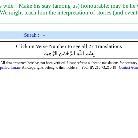
 wife: "Make his stay (among us) honourable: may be he w
We might teach him the interpretation of stories (and event
Surah : -
Click on Verse Number to see all 27 Translations
بِسْمِ اللَّهِ الرَّحْمَنِ الرَّحِيمِ
All data presented here has not been verified. Please refer to authentic translations for accuracy.
penBurhan.net
All Copyrights belong to their holders. - Your IP: 216.73.216.19
Contact Adm