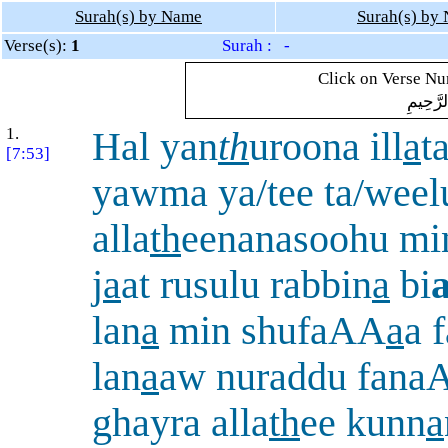
Surah(s) by Name
Surah(s) by
Verse(s):
1
Surah : -
Click on Verse Num
لرَّحِيمِ
1.
Hal yan
th
uroona ill
a
t
[7:53]
yawma ya/tee ta/weel
alla
th
eenanasoohu mi
j
a
at rusulu rabbin
a
bi
lan
a
min shufaAA
a
a 
lan
a
aw nuraddu fana
ghayra alla
th
ee kunn
a