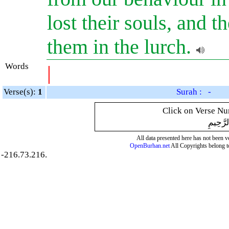
lost their souls, and t
them in the lurch.
Words
|
Verse(s):
1
Surah : -
Click on Verse Num
لرَّحِيمِ
All data presented here has not been ver
OpenBurhan.net
All Copyrights belong t
-216.73.216.