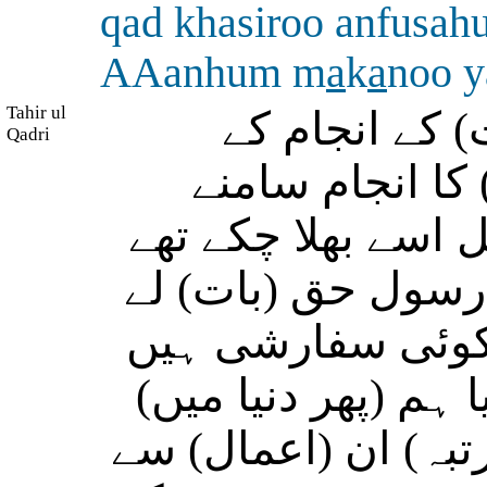
qad khasiroo anfusa
AAanhum m
a
k
a
noo y
Tahir ul
کے انجام کے
Qadri
ا انجام سامنے
 اسے بھلا چکے تھے
رسول حق (بات) لے
ے کوئی سفارشی ہیں
 ہم (پھر دنیا میں
رتبہ) ان (اعمال) سے