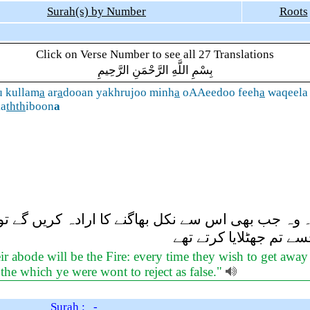
Surah(s) by Number
Roots
Click on Verse Number to see all 27 Translations
بِسْمِ اللَّهِ الرَّحْمَنِ الرَّحِيمِ
u kullam
a
ar
a
dooan yakhrujoo minh
a
oAAeedoo feeh
a
waqeela
ka
thth
iboon
a
 وہ جب بھی اس سے نکل بھاگنے کا ارادہ کریں گے تو 
سے تم جھٹلایا کرتے تھے
r abode will be the Fire: every time they wish to get away t
 the which ye were wont to reject as false."
Surah : -