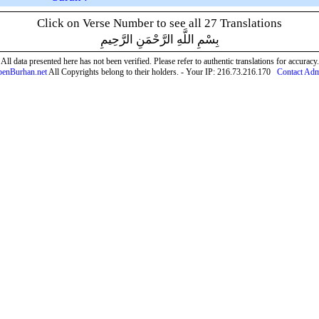
Click on Verse Number to see all 27 Translations
بِسْمِ اللَّهِ الرَّحْمَنِ الرَّحِيمِ
All data presented here has not been verified. Please refer to authentic translations for accuracy.
enBurhan.net
All Copyrights belong to their holders. - Your IP: 216.73.216.170
Contact Ad