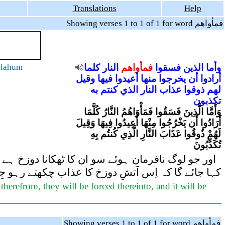
Translations
Help
Showing verses 1 to 1 of 1 for word فمأواهم
 lahum
كلما
النار
فمأواهم
فسقوا
الذين
وأما
أرادوا
أن
يخرجوا
منها
أعيدوا
فيها
وقيل
لهم
ذوقوا
عذاب
النار
الذي
كنتم
به
تكذبون
وَأَمَّا الَّذِينَ فَسَقُوا فَمَأْوَاهُمُ النَّارُ كُلَّمَا
أَرَادُوا أَن يَخْرُجُوا مِنْهَا أُعِيدُوا فِيهَا وَقِيلَ
لَهُمْ ذُوقُوا عَذَابَ النَّارِ الَّذِي كُنتُم بِهِ
تُكَذِّبُونَ
اور جو لوگ نافرمان ہوئے سو ان کا ٹھکانا دوزخ ہے۔
کہا جائے گا کہ اِس آتشِ دوزخ کا عذاب چکھتے رہو جِ
herefrom, they will be forced thereinto, and it will be
Showing verses 1 to 1 of 1 for word فمأواهم