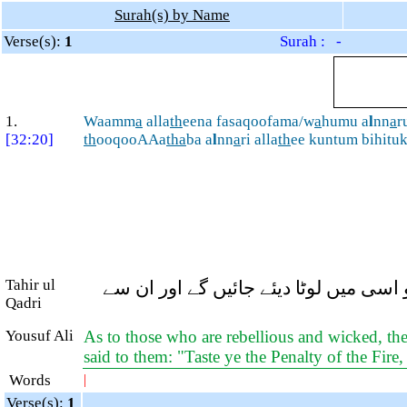
Surah(s) by Name
Verse(s):
1
Surah : -
1.
Waamm
a
alla
th
eena fasaqoofama/w
a
humu a
l
nn
a
r
[32:20]
th
ooqooAAa
tha
ba a
l
nn
a
ri alla
th
ee kuntum bihitu
Tahir ul
اسی میں لوٹا دیئے جائیں گے اور ان سے
Qadri
Yousuf Ali
As to those who are rebellious and wicked, thei
said to them: "Taste ye the Penalty of the Fire,
Words
|
Verse(s):
1