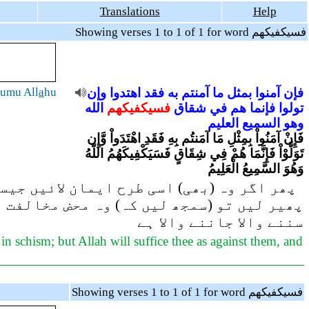
Translations
Help
Showing verses 1 to 1 of 1 for word فسيكفيكهم
humu All
a
hu
وإن
اهتدوا
فقد
به
آمنتم
ما
بمثل
آمنوا
فإن
تولوا
فإنما
هم
في
شقاق
فسيكفيكهم
الله
وهو
السميع
العليم
فَإِنْ آمَنُواْ بِمِثْلِ مَا آمَنتُم بِهِ فَقَدِ اهْتَدَواْ وَّإِن
تَوَلَّوْاْ فَإِنَّمَا هُمْ فِي شِقَاقٍ فَسَيَكْفِيكَهُمُ اللّهُ
وَهُوَ السَّمِيعُ الْعَلِيمُ
پھر اگر وہ (بھی) اسی طرح ایمان لائیں جیسے
پھیر لیں تو (سمجھ لیں کہ) وہ محض مخالفت م
سننے والا جاننے والا ہے
e in schism; but Allah will suffice thee as against them, and
Showing verses 1 to 1 of 1 for word فسيكفيكهم