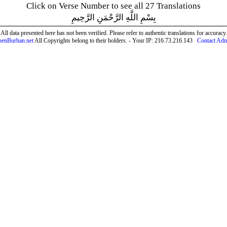
Click on Verse Number to see all 27 Translations
بِسْمِ اللَّهِ الرَّحْمَنِ الرَّحِيمِ
All data presented here has not been verified. Please refer to authentic translations for accuracy.
enBurhan.net
All Copyrights belong to their holders. - Your IP: 216.73.216.143
Contact Ad