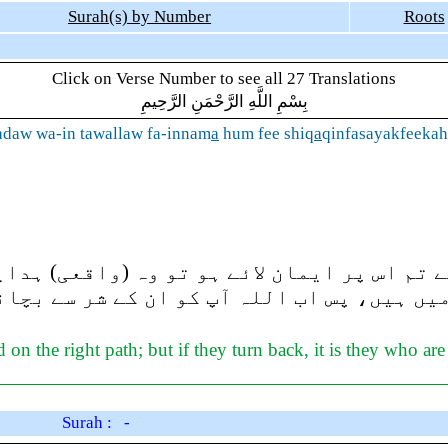
Surah(s) by Number
Roots
Click on Verse Number to see all 27 Translations
بِسْمِ اللَّهِ الرَّحْمَنِ الرَّحِيمِ
adaw wa-in tawallaw fa-innam
a
hum fee shiq
a
qinfasayakfeeka
 تم اس پر ایمان لائے ہو تو وہ (واقعی) ہدا
یں ہیں، پس اب اللہ آپ کو ان کے شر سے بچا
d on the right path; but if they turn back, it is they who ar
Surah : -