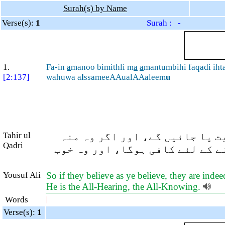
Surah(s) by Name
Verse(s):
1
Surah : -
1.
Fa-in
a
manoo bimithli m
a
a
mantumbihi faqadi iht
[2:137]
wahuwa a
l
ssameeAAualAAaleem
u
Tahir ul
یت پا جائیں گے، اور اگر وہ منہ
Qadri
نے کے لئے کافی ہوگا، اور وہ خوب
Yousuf Ali
So if they believe as ye believe, they are indee
He is the All-Hearing, the All-Knowing.
Words
|
Verse(s):
1