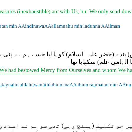
 treasures (inexhaustible) are with Us; but We only send do
atan min AAindin
a
waAAallamn
a
hu min ladunn
a
AAilm
a
n
) بندے (خضر علیہ السلام) کو پا لیا جسے ہم نے اپ
ا الہامی علم) سکھایا تھا
m We had bestowed Mercy from Ourselves and whom We h
a
tayn
a
hu ahlahuwamithlahum maAAahum ra
h
matan min AAind
 جو تکلیف (پہنچ رہی) تھی سو ہم نے اسے دو