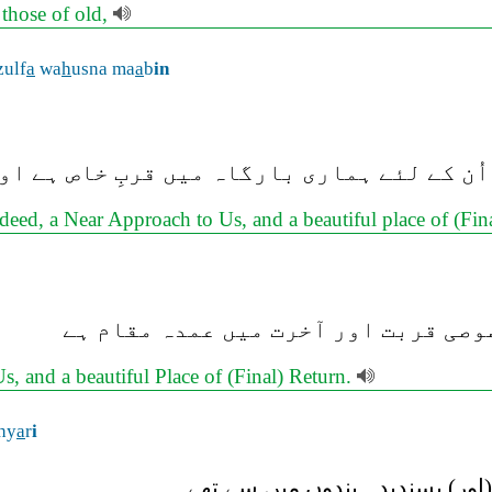
 those of old,
zulf
a
wa
h
usna ma
a
b
in
ُن کے لئے ہماری بارگاہ میں قربِ خاص ہے اور
deed, a Near Approach to Us, and a beautiful place of (Fin
وصی قربت اور آخرت میں عمدہ مقام ہے
, and a beautiful Place of (Final) Return.
hy
a
r
i
ور) پسندیدہ بندوں میں سے تھے