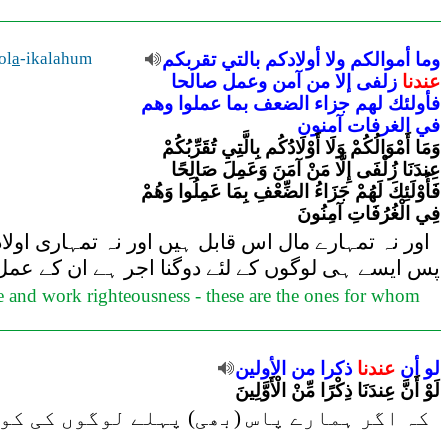
ol
a
-ikalahum
تقربكم
بالتي
أولادكم
ولا
أموالكم
وما
عندنا
زلفى
إلا
من
آمن
وعمل
صالحا
فأولئك
لهم
جزاء
الضعف
بما
عملوا
وهم
في
الغرفات
آمنون
وَمَا أَمْوَالُكُمْ وَلَا أَوْلَادُكُم بِالَّتِي تُقَرِّبُكُمْ
عِندَنَا زُلْفَى إِلَّا مَنْ آمَنَ وَعَمِلَ صَالِحًا
فَأُوْلَئِكَ لَهُمْ جَزَاءُ الضِّعْفِ بِمَا عَمِلُوا وَهُمْ
فِي الْغُرُفَاتِ آمِنُونَ
اور نہ تمہارے مال اس قابل ہیں اور نہ تمہاری اول،
پس ایسے ہی لوگوں کے لئے دوگنا اجر ہے ان کے عمل 
ve and work righteousness - these are the ones for whom
لو
أن
عندنا
ذكرا
من
الأولين
لَوْ أَنَّ عِندَنَا ذِكْرًا مِّنْ الْأَوَّلِينَ
کہ اگر ہمارے پاس (بھی) پہلے لوگوں کی کوئ