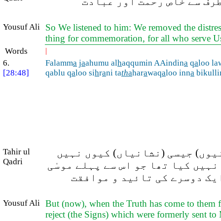
طرف سے خاص رحمت اور عبادت
Yousuf Ali
So We listened to him: We removed the distres
thing for commemoration, for all who serve U
Words
|
6.
Falamm
a
j
a
ahumu al
h
aqqumin AAindin
a
q
a
loo la
[28:48]
qablu q
a
loo si
h
r
a
ni ta
th
a
har
a
waq
a
loo inn
a
bikulli
Tahir ul
نیوں) جیسی (نشانیاں) کیوں نہیں
Qadri
نہیں کیا تھا جو اس سے پہلے موسٰی
(یک دوسرے کی تائید و موافقت
Yousuf Ali
But (now), when the Truth has come to them fr
reject (the Signs) which were formerly sent to