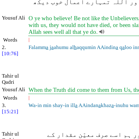
(ور اللہ تمہارے اعمال خوب دیکھ
Yousuf Ali
O ye who believe! Be not like the Unbelievers,
with us, they would not have died, or been slain
Allah sees well all that ye do.
Words
|
2.
Falamm
a
j
a
ahumu al
h
aqqumin AAindin
a
q
a
loo in
[10:76]
Tahir ul
Qadri
Yousuf Ali
When the Truth did come to them from Us, they
Words
|
3.
Wa-in min shay-in ill
a
AAindan
a
khaz
a
-inuhu wa
[15:21]
Tahir ul
 ہم اسے صرف معیّن مقدار کے