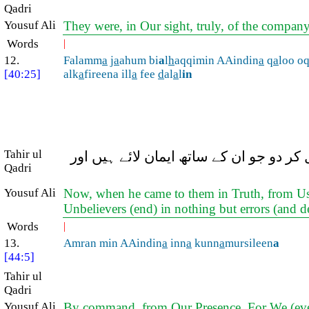
Qadri
Yousuf Ali
They were, in Our sight, truly, of the compan
Words
|
12.
Falamm
a
j
a
ahum bi
a
l
h
aqqimin AAindin
a
q
a
loo o
[40:25]
alk
a
fireena ill
a
fee
d
al
a
l
in
Tahir ul
کر دو جو ان کے ساتھ ایمان لائے ہیں اور
Qadri
Yousuf Ali
Now, when he came to them in Truth, from Us, t
Unbelievers (end) in nothing but errors (and d
Words
|
13.
Amran min AAindin
a
inn
a
kunn
a
mursileen
a
[44:5]
Tahir ul
Qadri
Yousuf Ali
By command, from Our Presence. For We (ever