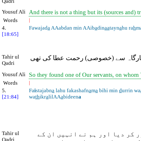
Qadri
Yousuf Ali
And there is not a thing but its (sources and)
Words
|
4.
Fawajad
a
AAabdan min AAib
a
din
a
a
tayn
a
hu ra
h
m
[18:65]
Tahir ul
نی بارگاہ سے (خصوصی) رحمت عطا کی تھی
Qadri
Yousuf Ali
So they found one of Our servants, on who
Words
|
5.
Fa
i
stajabn
a
lahu fakashafn
a
m
a
bihi min
d
urrin wa
[21:84]
wa
th
ikr
a
lilAA
a
bideen
a
Tahir ul
ر کر دیا اور ہم نے انہیں ان کے
Qadri