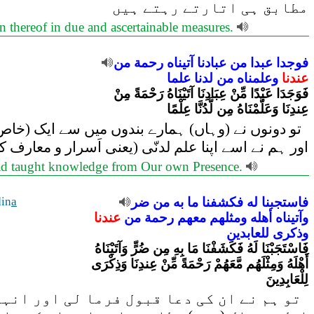
مطابق ہی اتارتے رہتے ہیں
wn thereof in due and ascertainable measures.
فوجدا
عبدا
من
عبادنا
آتيناه
رحمة
من
عندنا
وعلمناه
من
لدنا
علما
فَوَجَدَا عَبْدًا مِّنْ عِبَادِنَا آتَيْنَاهُ رَحْمَةً مِنْ
عِندِنَا وَعَلَّمْنَاهُ مِن لَّدُنَّا عِلْمًا
تو دونوں نے (وہاں) ہمارے بندوں میں سے ایک (خاص
اور ہم نے اسے اپنا علم لدنّی (یعنی اَسرار و معارف ک
ad taught knowledge from Our own Presence.
in
a
ضر
من
به
ما
فكشفنا
له
فاستجبنا
وآتيناه
أهله
ومثلهم
معهم
رحمة
من
عندنا
وذكرى
للعابدين
فَاسْتَجَبْنَا لَهُ فَكَشَفْنَا مَا بِهِ مِن ضُرٍّ وَآتَيْنَاهُ
أَهْلَهُ وَمِثْلَهُم مَّعَهُمْ رَحْمَةً مِّنْ عِندِنَا وَذِكْرَى
لِلْعَابِدِينَ
تو ہم نے ان کی دعا قبول فرما لی اور انہیں