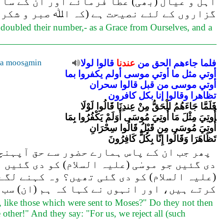
اہل و عیال (بھی) عطا فرمائے اور ان کے سا
گزاروں کے لئے نصیحت ہے (کہ اﷲ صبر و شکر)
 doubled their number,- as a Grace from Ourselves, and a
ya moos
a
min
لولا
قالوا
عندنا
من
الحق
جاءهم
فلما
أوتي
مثل
ما
أوتي
موسى
أولم
يكفروا
بما
أوتي
موسى
من
قبل
قالوا
سحران
تظاهرا
وقالوا
إنا
بكل
كافرون
فَلَمَّا جَاءَهُمُ الْحَقُّ مِنْ عِندِنَا قَالُوا لَوْلَا
أُوتِيَ مِثْلَ مَا أُوتِيَ مُوسَى أَوَلَمْ يَكْفُرُوا بِمَا
أُوتِيَ مُوسَى مِن قَبْلُ قَالُوا سِحْرَانِ
تَظَاهَرَا وَقَالُوا إِنَّا بِكُلٍّ كَافِرُونَ
پھر جب ان کے پاس ہمارے حضور سے حق آپہنچا
دی گئیں جو موسٰی (علیہ السلام) کو دی گئیں
علیہ السلام) کو دی گئی تھیں؟ وہ کہنے لگے 
کرتے ہیں، اور انہوں نے کہا کہ ہم (ان) سب 
, like those which were sent to Moses?" Do they not then
other!" And they say: "For us, we reject all (such