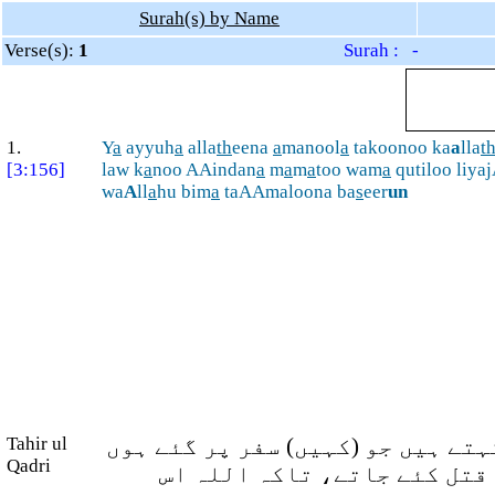
Surah(s) by Name
Verse(s):
1
Surah : -
1.
Y
a
ayyuh
a
alla
th
eena
a
manool
a
takoonoo ka
a
lla
t
[3:156]
law k
a
noo AAindan
a
m
a
m
a
too wam
a
qutiloo liya
wa
A
ll
a
hu bim
a
taAAmaloona ba
s
eer
un
Tahir ul
تے ہیں جو (کہیں) سفر پر گئے ہوں
Qadri
 قتل کئے جاتے، تاکہ اللہ اس