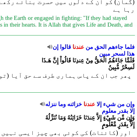
گمان) کو ان کے دلوں میں حسرت بنائے رکھے،
رہا ہے
h the Earth or engaged in fighting: "If they had stayed
in their hearts. It is Allah that gives Life and Death, and
فلما
جاءهم
الحق
من
عندنا
قالوا
إن
هذا
لسحر
مبين
فَلَمَّا جَاءَهُمُ الْحَقُّ مِنْ عِندِنَا قَالُواْ إِنَّ هَـذَا
لَسِحْرٌ مُّبِينٌ
پھر جب ان کے پاس ہماری طرف سے حق آیا (تو)
وإن
من
شيء
إلا
عندنا
خزائنه
وما
ننزله
إلا
بقدر
معلوم
وَإِن مِّن شَيْءٍ إِلاَّ عِندَنَا خَزَائِنُهُ وَمَا نُنَزِّلُهُ
إِلاَّ بِقَدَرٍ مَّعْلُومٍ
اور (کائنات) کی کوئی بھی چیز ایسی نہیں ہ