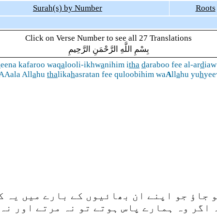
Surah(s) by Number
Roots
Click on Verse Number to see all 27 Translations
بِسْمِ اللَّهِ الرَّحْمَنِ الرَّحِيمِ
h
eena kafaroo waq
a
looli-ikhw
a
nihim i
tha
d
araboo fee al-ar
d
iaw
jAAala All
a
hu
tha
lika
h
asratan fee quloobihim wa
A
ll
a
hu yu
h
yee
 جاؤ جو اپنے ان بھائیوں کے بارے میں یہ کہ
ہ اگر وہ ہمارے پاس ہوتے تو نہ مرتے اور نہ