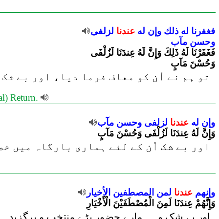
فغفرنا
له
ذلك
وإن
له
عندنا
لزلفى
وحسن
مآب
فَغَفَرْنَا لَهُ ذَلِكَ وَإِنَّ لَهُ عِندَنَا لَزُلْفَى
وَحُسْنَ مَآبٍ
تو ہم نے اُن کو معاف فرما دیا، اور بے شک ا
al) Return.
وإن
له
عندنا
لزلفى
وحسن
مآب
وَإِنَّ لَهُ عِندَنَا لَزُلْفَى وَحُسْنَ مَآبٍ
اور بے شک اُن کے لئے ہماری بارگاہ میں خص
وإنهم
عندنا
لمن
المصطفين
الأخيار
وَإِنَّهُمْ عِندَنَا لَمِنَ الْمُصْطَفَيْنَ الْأَخْيَارِ
اور بے شک وہ ہمارے حضور بڑے منتخب و برگزیدہ (ا