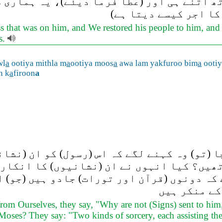
تھ اتنے ہی اور (عطا فرما دیئے)، یہ ہماری 
 کا اجر کیسے دیتا ہے
s that was on him, and We restored his people to him, and
s.
wl
a
ootiya mithla m
a
ootiya moos
a
awa lam yakfuroo bim
a
ooti
n k
a
firoon
a
 (تو) وہ کہنے لگے کہ اس (رسول) کو ان (نشا
 تھیں؟ کیا انہوں نے ان (نشانیوں) کا انکار 
کہ دونوں (قرآن اور تورات) جادو ہیں (جو) ا
کے منکر ہیں
om Ourselves, they say, "Why are not (Signs) sent to him
 Moses? They say: "Two kinds of sorcery, each assisting the 