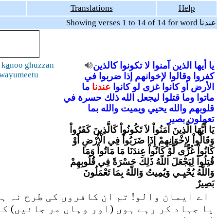
Translations
Help
Showing verses 1 to 14 of 14 for word عندنا
 k
a
noo ghuzzan
كالذين
تكونوا
لا
آمنوا
الذين
أيها
يا
wayumeetu
كفروا
وقالوا
لإخوانهم
إذا
ضربوا
في
الأرض
أو
كانوا
غزى
لو
كانوا
عندنا
ما
ماتوا
وما
قتلوا
ليجعل
الله
ذلك
حسرة
في
قلوبهم
والله
يحيي
ويميت
والله
بما
تعملون
بصير
يَا أَيُّهَا الَّذِينَ آمَنُواْ لاَ تَكُونُواْ كَالَّذِينَ كَفَرُواْ
وَقَالُواْ لِإِخْوَانِهِمْ إِذَا ضَرَبُواْ فِي الْأَرْضِ أَوْ
كَانُواْ غُزًّى لَّوْ كَانُواْ عِندَنَا مَا مَاتُواْ وَمَا
قُتِلُواْ لِيَجْعَلَ اللّهُ ذَلِكَ حَسْرَةً فِي قُلُوبِهِمْ
وَاللّهُ يُحْيِـي وَيُمِيتُ وَاللّهُ بِمَا تَعْمَلُونَ
بَصِيرٌ
اے ایمان والو! تم ان کافروں کی طرح نہ ہو
یا جہاد کر رہے ہوں (اور وہاں مر جائیں) ک