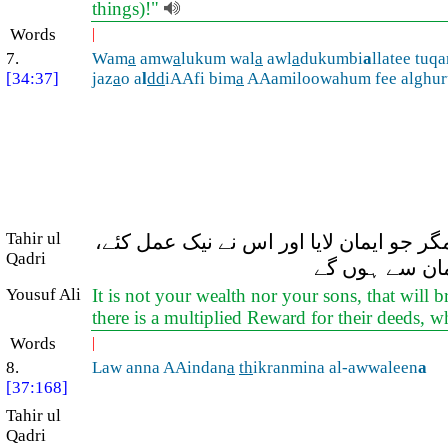
things)!"
Words
|
7.
Wam
a
amw
a
lukum wal
a
awl
a
dukumbi
a
llatee tu
[34:37]
jaz
a
o a
l
dd
iAAfi bim
a
AAamiloowahum fee alghur
Tahir ul
گر جو ایمان لایا اور اس نے نیک عمل کئے
Qadri
امان سے ہوں گے
Yousuf Ali
It is not your wealth nor your sons, that will
there is a multiplied Reward for their deeds, w
Words
|
8.
Law anna AAindan
a
th
ikranmina al-awwaleen
a
[37:168]
Tahir ul
Qadri