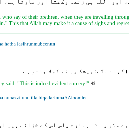
 اور اللہ ہی زندہ رکھتا اور مارتا ہے، ا
 who say of their brethren, when they are travelling throug
." This that Allah may make it a cause of sighs and regrets 
na h
atha
lasi
h
runmubeen
un
 کہنے لگے: بیشک یہ تو کھلا جادو ہے
 said: "This is indeed evident sorcery!"
m
a
nunazziluhu ill
a
biqadarinmaAAloom
in
ے مگر یہ کہ ہمارے پاس اس کے خزانے ہیں اور