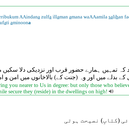
qarribukum AAindan
a
zulf
a
ill
a
man
a
mana waAAamila
sa
li
h
an fa
uf
a
ti
a
minoon
a
اد کہ تمہیں ہمارے حضور قرب اور نزدیکی دلا سکیں م
کے بدلے میں اور وہ (جنت کے) بالاخانوں میں امن و 
 bring you nearer to Us in degree: but only those who belie
hile secure they (reside) in the dwellings on high!
ی (کتابِ) نصیحت ہوتی