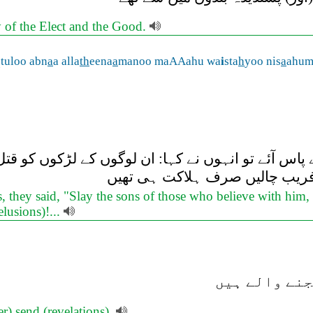
y of the Elect and the Good.
qtuloo abn
a
a alla
th
eena
a
manoo maAAahu wa
i
sta
h
yoo nis
a
ahu
اس آئے تو انہوں نے کہا: ان لوگوں کے لڑکوں کو قتل 
ر فریب چالیں صرف ہلاکت ہی تھیں
hey said, "Slay the sons of those who believe with him, an
elusions)!...
جنے والے ہیں
) send (revelations),