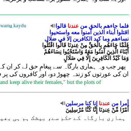
mwam
a
kaydu
قالوا
عندنا
من
بالحق
جاءهم
فلما
اقتلوا
أبناء
الذين
آمنوا
معه
واستحيوا
نساءهم
وما
كيد
الكافرين
إلا
في
ضلال
فَلَمَّا جَاءَهُم بِالْحَقِّ مِنْ عِندِنَا قَالُوا اقْتُلُوا
أَبْنَاءَ الَّذِينَ آمَنُوا مَعَهُ وَاسْتَحْيُوا نِسَاءَهُمْ
وَمَا كَيْدُ الْكَافِرِينَ إِلَّا فِي ضَلَالٍ
پھر جب وہ ہماری بارگاہ سے پیغامِ حق لے کر ان کے پ
ان کی عورتوں کو زندہ چھوڑ دو، اور کافروں کی پ
d keep alive their females," but the plots of
أمرا
من
عندنا
إنا
كنا
مرسلين
أَمْرًا مِّنْ عِندِنَا إِنَّا كُنَّا مُرْسِلِينَ
ہماری بارگاہ کے حکم سے، بیشک ہم ہی بھی