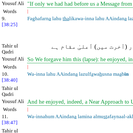
Yousuf Ali
"If only we had had before us a Message from
Words
|
9.
Faghafarn
a
lahu
tha
likawa-inna lahu AAindan
a
la
[38:25]
Tahir ul
 (آخرت میں) اَعلیٰ مقام ہے
Qadri
Yousuf Ali
So We forgave him this (lapse): he enjoyed, in
Words
|
10.
Wa-inna lahu AAindan
a
lazulf
a
wa
h
usna ma
a
b
in
[38:40]
Tahir ul
Qadri
Yousuf Ali
And he enjoyed, indeed, a Near Approach to Us
Words
|
11.
Wa-innahum AAindan
a
lamina almu
st
afaynaal-ak
[38:47]
Tahir ul