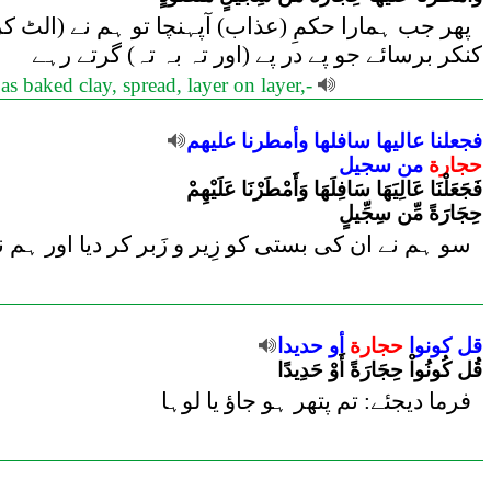
پھر جب ہمارا حکمِ (عذاب) آپہنچا تو ہم نے (الٹ کر
کنکر برسائے جو پے در پے (اور تہ بہ تہ) گرتے رہے
 baked clay, spread, layer on layer,-
فجعلنا
عاليها
سافلها
وأمطرنا
عليهم
حجارة
من
سجيل
فَجَعَلْنَا عَالِيَهَا سَافِلَهَا وَأَمْطَرْنَا عَلَيْهِمْ
حِجَارَةً مِّن سِجِّيلٍ
سو ہم نے ان کی بستی کو زِیر و زَبر کر دیا اور ہم
قل
كونوا
حجارة
أو
حديدا
قُل كُونُواْ حِجَارَةً أَوْ حَدِيدًا
فرما دیجئے: تم پتھر ہو جاؤ یا لوہا