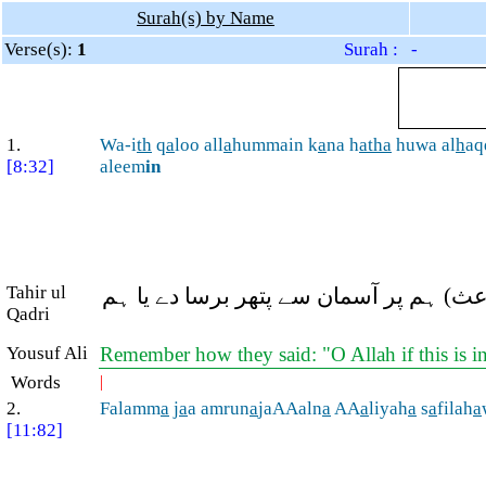
Surah(s) by Name
Verse(s):
1
Surah : -
1.
Wa-i
th
q
a
loo all
a
hummain k
a
na h
atha
huwa al
h
aq
[8:32]
aleem
in
Tahir ul
عث) ہم پر آسمان سے پتھر برسا دے یا ہم
Qadri
Yousuf Ali
Remember how they said: "O Allah if this is i
Words
|
2.
Falamm
a
j
a
a amrun
a
jaAAaln
a
AA
a
liyah
a
s
a
filah
a
[11:82]