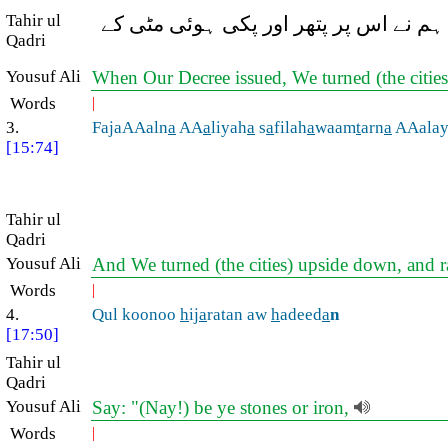
Tahir ul
 ہم نے اس پر پتھر اور پکی ہوئی مٹی کے
Qadri
Yousuf Ali
When Our Decree issued, We turned (the cities
Words
|
3.
FajaAAaln
a
AA
a
liyah
a
s
a
filah
a
waam
t
arn
a
AAala
[15:74]
Tahir ul
Qadri
Yousuf Ali
And We turned (the cities) upside down, and 
Words
|
4.
Qul koonoo
h
ij
a
ratan aw
h
adeed
a
n
[17:50]
Tahir ul
Qadri
Yousuf Ali
Say: "(Nay!) be ye stones or iron,
Words
|