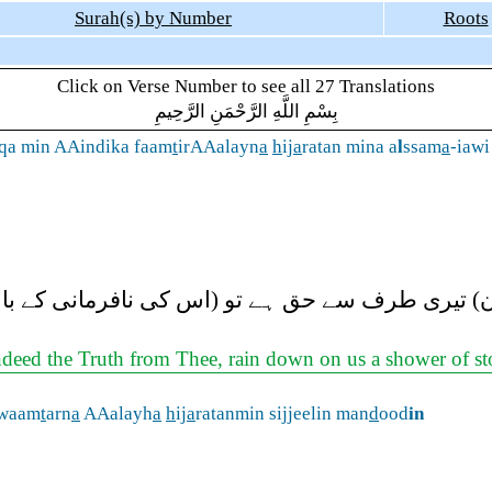
Surah(s) by Number
Roots
Click on Verse Number to see all 27 Translations
بِسْمِ اللَّهِ الرَّحْمَنِ الرَّحِيمِ
qa min AAindika faam
t
irAAalayn
a
h
ij
a
ratan mina a
l
ssam
a
-iawi 
قرآن) تیری طرف سے حق ہے تو (اس کی نافرمانی کے با
ndeed the Truth from Thee, rain down on us a shower of sto
waam
t
arn
a
AAalayh
a
h
ij
a
ratanmin sijjeelin man
d
ood
in