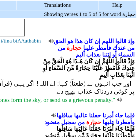
Translations
Help
Showing verses 1 to 5 of 5 for word حجارة
i/tin
a
biAAa
tha
bin
الحق
هو
هذا
كان
إن
اللهم
قالوا
وإذ
من
عندك
فأمطر
علينا
حجارة
من
السماء
أو
ائتنا
بعذاب
أليم
وَإِذْ قَالُواْ اللَّهُمَّ إِن كَانَ هَـذَا هُوَ الْحَقَّ مِنْ
عِندِكَ فَأَمْطِرْ عَلَيْنَا حِجَارَةً مِّنَ السَّمَاءِ أَوِ
ائْتِنَا بِعَذَابٍ أَلِيمٍ
اور جب انہوں نے (طعناً) کہا: اے اللہ! اگر یہی (
پر کوئی دردناک عذاب بھیج دے
nes form the sky, or send us a grievous penalty."
فلما
جاء
أمرنا
جعلنا
عاليها
سافلها
وأمطرنا
عليها
حجارة
من
سجيل
منضود
فَلَمَّا جَاءَ أَمْرُنَا جَعَلْنَا عَالِيَهَا سَافِلَهَا
وَأَمْطَرْنَا عَلَيْهَا حِجَارَةً مِّن سِجِّيلٍ مَّنضُودٍ