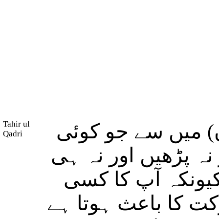
Tahir ul
) میں سے جو کوئی
Qadri
 نہ پڑھیں اور نہ ہی
یونکہ آپ کا کسی
کت کا باعث ہوتا ہے