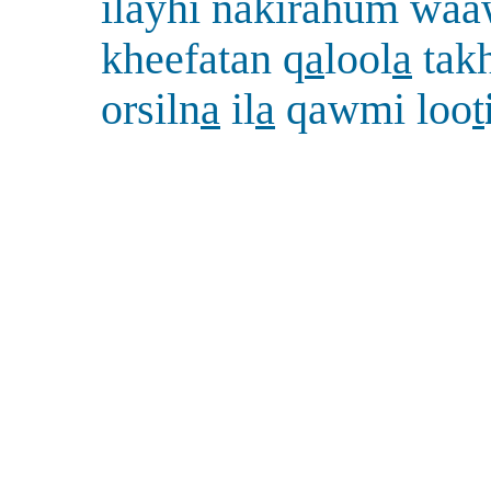
ilayhi nakirahum wa
kheefatan q
a
lool
a
takh
orsiln
a
il
a
qawmi loo
t