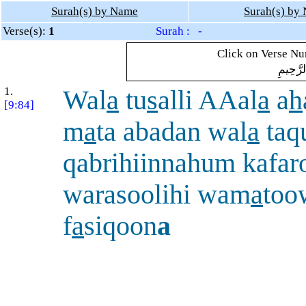
Surah(s) by Name
Surah(s) by
Verse(s):
1
Surah : -
Click on Verse Num
لرَّحِيمِ
1.
Wal
a
tu
s
alli AAal
a
a
h
[9:84]
m
a
ta abadan wal
a
taq
qabrihiinnahum kafar
warasoolihi wam
a
to
f
a
siqoon
a