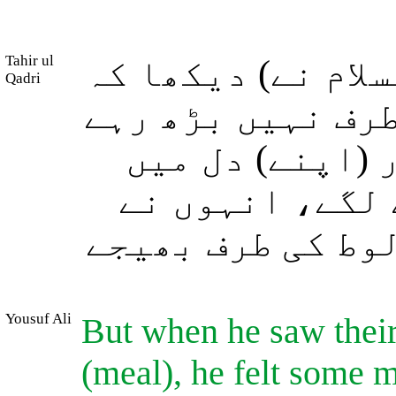
Tahir ul
لام نے) دیکھا کہ
Qadri
طرف نہیں بڑھ رہے
 (اپنے) دل میں
 لگے، انہوں نے
لوط کی طرف بھیجے
Yousuf Ali
But when he saw their
(meal), he felt some m