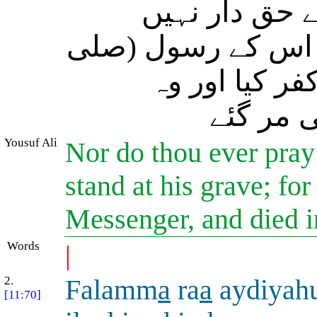
 حق دار نہیں
ر اس کے رسول (صلی
فر کیا اور وہ
 مر گئے
Yousuf Ali
Nor do thou ever pray 
stand at his grave; fo
Messenger, and died in
Words
|
2.
Falamm
a
ra
a
aydiyah
[11:70]