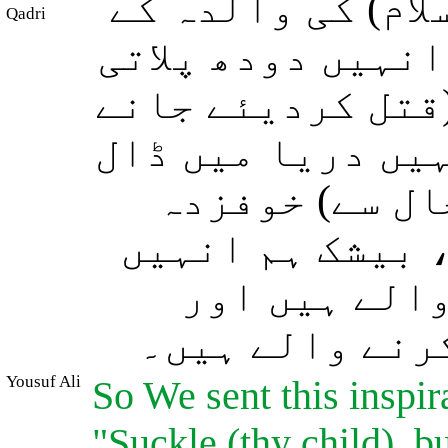
لام) کی والدہ کے
Qadri
انہیں دودھ پلاتی
(قتل کردیئے جانے
ہیں دریا میں ڈال
ال سے) خوفزدہ
 بیشک ہم انہیں
الے ہیں اور
رنے والے ہیں۔
Yousuf Ali
So We sent this inspir
"Suckle (thy child), b