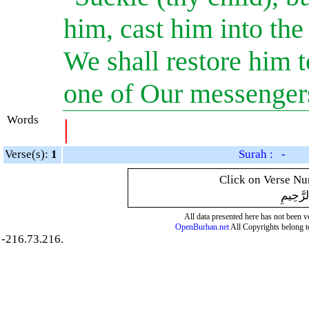
him, cast him into the 
We shall restore him 
one of Our messenger
Words
|
Verse(s):
1
Surah : -
Click on Verse Num
لرَّحِيمِ
All data presented here has not been ver
OpenBurhan.net
All Copyrights belong t
-216.73.216.