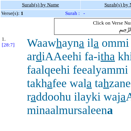
Surah(s) by Name
Surah(s) by
Verse(s):
1
Surah : -
Click on Verse Num
لرَّحِيمِ
1.
Waaw
h
ayn
a
il
a
ommi
[28:7]
ar
d
iAAeehi fa-i
tha
khi
faalqeehi feealyammi
takh
a
fee wal
a
ta
h
zane
r
a
ddoohu ilayki waj
a
minaalmursaleen
a