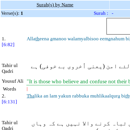
Surah(s) by Name
Verse(s):
1
Surah : -
1.
Alla
th
eena
a
manoo walamyalbisoo eem
a
nahum bi
[6:82]
Tahir ul
ئے امن (یعنی اُخروی بے خوفی) ہے
Qadri
Yousuf Ali
"It is those who believe and confuse not their b
Words
|
2.
Tha
lika an lam yakun rabbuka muhlikaalqur
a
bi
th
[6:131]
Tahir ul
تباہ کرنے والا نہیں ہے کہ وہاں
Qadri