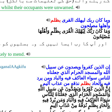
کے رہنے والے (حق کی تعلیمات سے بالکل) بے)
s whilst their occupants were unwarned.
وما
كان
ربك
ليهلك
القرى
بظلم
وأهلها
مصلحون
وَمَا كَانَ رَبُّكَ لِيُهْلِكَ الْقُرَى بِظُلْمٍ وَأَهْلُهَا
مُصْلِحُونَ
اور آپ کا رب ایسا نہیں کہ وہ بستیوں کو ظ
ikely to mend.
w
a
analAA
a
kifu
سبيل
عن
ويصدون
كفروا
الذين
إن
الله
والمسجد
الحرام
الذي
جعلناه
للناس
سواء
العاكف
فيه
والباد
ومن
يرد
فيه
بإلحاد
بظلم
نذقه
من
عذاب
أليم
إِنَّ الَّذِينَ كَفَرُوا وَيَصُدُّونَ عَن سَبِيلِ اللَّهِ
وَالْمَسْجِدِ الْحَرَامِ الَّذِي جَعَلْنَاهُ لِلنَّاسِ
سَوَاءً الْعَاكِفُ فِيهِ وَالْبَادِ وَمَن يُرِدْ فِيهِ
بِإِلْحَادٍ بِظُلْمٍ نُذِقْهُ مِنْ عَذَابٍ أَلِيمٍ