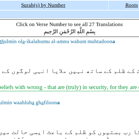
Surah(s) by Number
Roots
Click on Verse Number to see all 27 Translations
بِسْمِ اللَّهِ الرَّحْمَنِ الرَّحِيمِ
th
ulmin ol
a
-ikalahumu al-amnu wahum muhtadoon
a
کے ظلم کے ساتھ نہیں ملایا انہی لوگوں کے ل
eliefs with wrong - that are (truly) in security, for they ar
ulmin waahluh
a
gh
a
filoon
a
ا رب بستیوں کو ظلم کے باعث ایسی حالت میں 