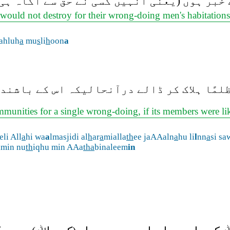
 خبر ہوں (یعنی انہیں کسی نے حق سے آگاہ ہی
 would not destroy for their wrong-doing men's habitation
ahluh
a
mu
s
li
h
oon
a
لمًا ہلاک کر ڈالے درآنحالیکہ اس کے باشند
munities for a single wrong-doing, if its members were l
li All
a
hi wa
a
lmasjidi al
h
ar
a
mialla
th
ee jaAAaln
a
hu li
l
nn
a
si sa
lmin nu
th
iqhu min AAa
tha
binaleem
in