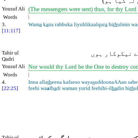
 نہ کیا ہو
Yousuf Ali
(The messengers were sent) thus, for thy Lord
Words
|
3.
Wam
a
k
a
na rabbuka liyuhlikaalqur
a
bi
th
ulmin wa
[11:117]
Tahir ul
ے نیکوکار ہوں
Qadri
Yousuf Ali
Nor would thy Lord be the One to destroy com
Words
|
4.
Inna alla
th
eena kafaroo waya
s
uddoonaAAan sabee
[22:25]
feehi wa
a
lb
a
di waman yurid feehibi-il
ha
din bi
th
u
Tahir ul