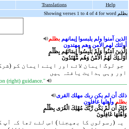
Translations
Help
Showing verses 1 to 4 of 4 for word بظلم
الذين
آمنوا
ولم
يلبسوا
إيمانهم
بظلم
أولئك
لهم
الأمن
وهم
مهتدون
الَّذِينَ آمَنُواْ وَلَمْ يَلْبِسُواْ إِيمَانَهُم بِظُلْمٍ
أُوْلَـئِكَ لَهُمُ الْأَمْنُ وَهُم مُّهْتَدُونَ
جو لوگ ایمان لائے اور اپنے ایمان کو (شرک 
اور وہی ہدایت یافتہ ہیں
e on (right) guidance."
ذلك
أن
لم
يكن
ربك
مهلك
القرى
بظلم
وأهلها
غافلون
ذَلِكَ أَن لَّمْ يَكُن رَّبُّكَ مُهْلِكَ الْقُرَى بِظُلْمٍ
وَأَهْلُهَا غَافِلُونَ
یہ (رسولوں کا بھیجنا) اس لئے تھا کہ آپ ک