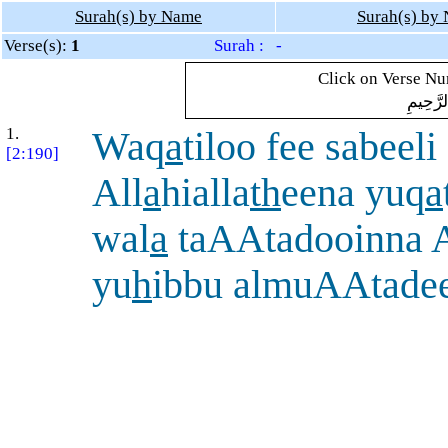
Surah(s) by Name
Surah(s) by
Verse(s):
1
Surah : -
Click on Verse Num
لرَّحِيمِ
1.
Waq
a
tiloo fee sabeeli
[2:190]
All
a
hialla
th
eena yuq
a
wal
a
taAAtadooinna A
yu
h
ibbu almuAAtade