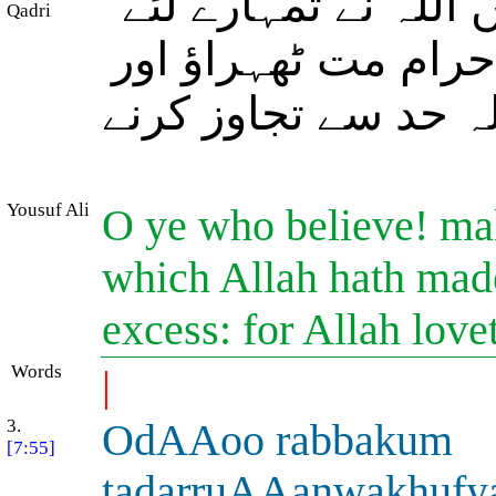
 اللہ نے تمہارے لئے
Qadri
 حرام مت ٹھہراؤ اور
ہ حد سے تجاوز کرنے
Yousuf Ali
O ye who believe! mak
which Allah hath made
excess: for Allah love
Words
|
3.
OdAAoo rabbakum
[7:55]
ta
d
arruAAanwakhufya