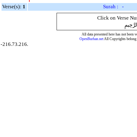
Verse(s):
1
Surah : -
Click on Verse Num
لرَّحِيمِ
All data presented here has not been ver
OpenBurhan.net
All Copyrights belong 
-216.73.216.