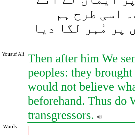
۔ اسی طرح ہم
پر مُہر لگا دیا
Yousuf Ali
Then after him We sen
peoples: they brought
would not believe wha
beforehand. Thus do W
transgressors.
Words
|