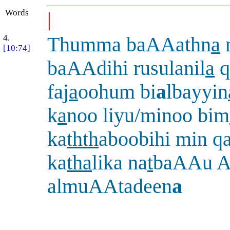
Words
|
4.
Thumma baAAathn
a
[10:74]
baAAdihi rusulanil
a
q
faj
a
oohum bi
a
lbayyin
k
a
noo liyu/minoo bim
ka
thth
aboobihi min q
ka
tha
lika na
t
baAAu A
almuAAtadeen
a