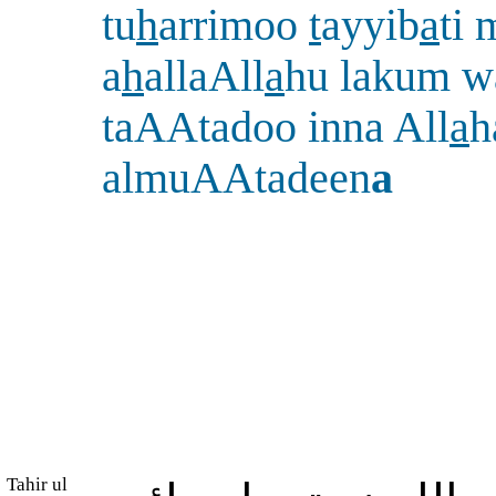
tu
h
arrimoo
t
ayyib
a
ti 
a
h
allaAll
a
hu lakum w
taAAtadoo inna All
a
h
almuAAtadeen
a
Tahir ul