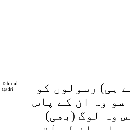
Tahir ul
 ہی) رسولوں کو
Qadri
سو وہ ان کے پاس
س وہ لوگ (بھی
پر ایمان لے آتے