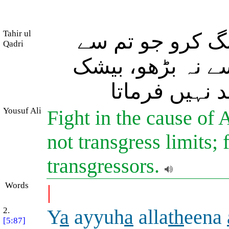
Tahir ul
گ کرو جو تم سے
Qadri
ے نہ بڑھو، بیشک
 نہیں فرماتا
Yousuf Ali
Fight in the cause of 
not transgress limits; 
transgressors.
Words
|
2.
Y
a
ayyuh
a
alla
th
eena
[5:87]