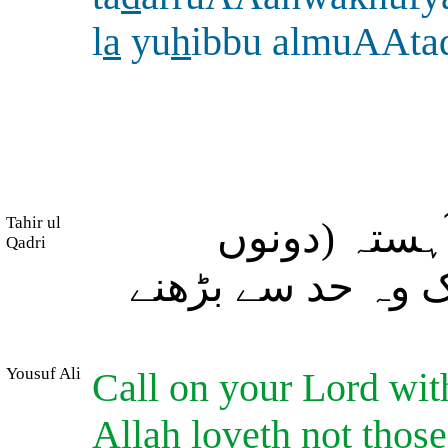
l
a
yu
h
ibbu almuAAta
Tahir ul
ہستہ (دونوں
Qadri
ک وہ حد سے بڑھنے
Yousuf Ali
Call on your Lord with
Allah loveth not thos