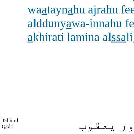
wa
a
tayn
a
hu ajrahu fe
a
l
dduny
a
wa-innahu fe
a
khirati lamina a
l
ssa
li
Tahir ul
ور یعقوب
Qadri