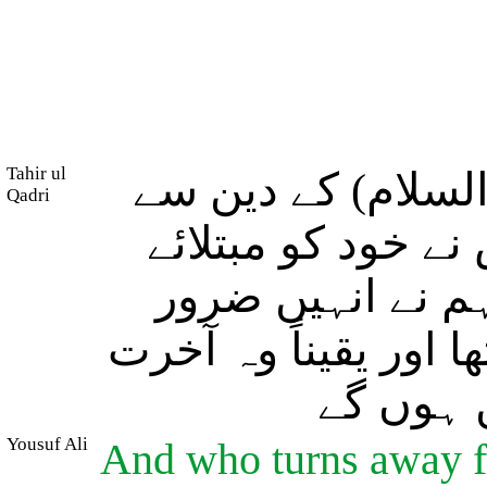
Tahir ul
السلام) کے دین سے
Qadri
ے خود کو مبتلائے
م نے انہیں ضرور
ا اور یقیناً وہ آخرت
ں ہوں گے
Yousuf Ali
And who turns away f