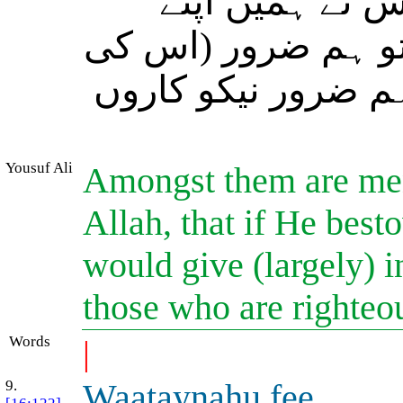
اس نے ہمیں اپنے
و ہم ضرور (اس کی
ہم ضرور نیکو کاروں
Yousuf Ali
Amongst them are me
Allah, that if He bes
would give (largely) i
those who are righteo
Words
|
9.
Wa
a
tayn
a
hu fee