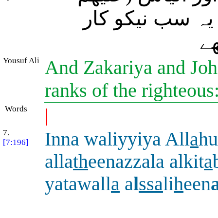
یہ سب نیکو کار
(
Yousuf Ali
And Zakariya and John,
ranks of the righteous
Words
|
7.
Inna waliyyiya All
a
hu
[7:196]
alla
th
eenazzala alkit
a
yatawall
a
a
l
ssa
li
h
een