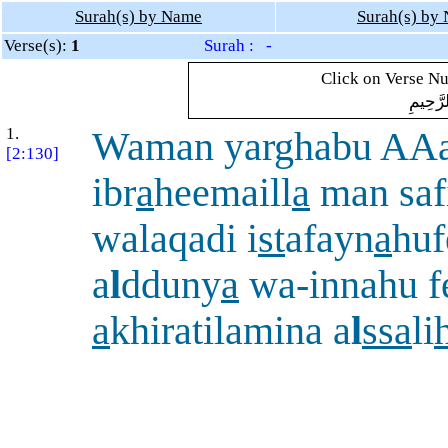
Surah(s) by Name
Surah(s) by
Verse(s):
1
Surah : -
Click on Verse Nu
رَّحِيمِ
1.
Waman yarghabu AAan
[2:130]
ibr
a
heemaill
a
man saf
walaqadi i
st
afayn
a
huf
a
l
dduny
a
wa-innahu fe
a
khiratilamina a
l
ssa
li