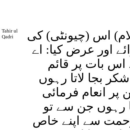
Tahir ul
ام) اس (چیونٹی) کی
Qadri
 اور عرض کیا: اے
 اس بات پر قائم
کر بجا لاتا رہوں
ن پر انعام فرمائی
ا رہوں جن سے تو
رحمت سے اپنے خاص