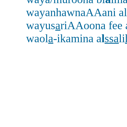
wayanhawnaAAani al
wayus
a
riAAoona fee 
waol
a
-ikamina a
l
ssa
li