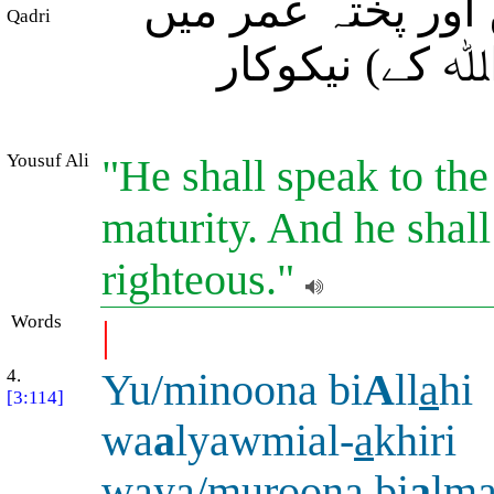
اور پختہ عمر میں
Qadri
( کے) نیکوکار
Yousuf Ali
"He shall speak to the
maturity. And he shall
righteous."
Words
|
4.
Yu/minoona bi
A
ll
a
hi
[3:114]
wa
a
lyawmial-
a
khiri
waya/muroona bi
a
lm