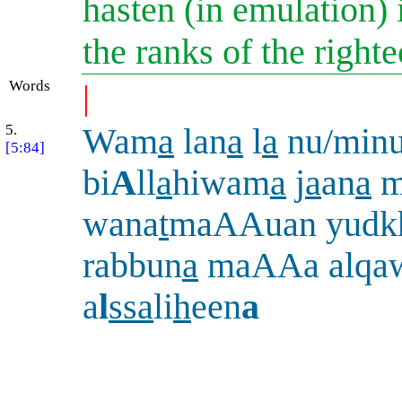
hasten (in emulation) 
the ranks of the right
Words
|
5.
Wam
a
lan
a
l
a
nu/min
[5:84]
bi
A
ll
a
hiwam
a
j
a
an
a
m
wana
t
maAAuan yudkh
rabbun
a
maAAa alqa
a
l
ssa
li
h
een
a