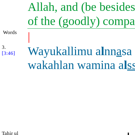
Allah, and (be besides
of the (goodly) compa
Words
|
3.
Wayukallimu a
l
nn
a
sa
[3:46]
wakahlan wamina a
l
s
Tahir ul