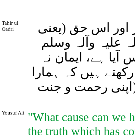
Tahir ul
ر اور اس حق (یعنی
Qadri
علیہ وآلہ وسلم
 آیا ہے، ایمان نہ
رکھتے ہیں کہ ہمارا
اپنی رحمت و جنت
Yousuf Ali
"What cause can we ha
the truth which has co