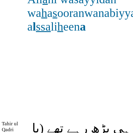
wa
h
a
s
ooranwanabiyy
a
l
ssa
li
h
een
a
Tahir ul
ی پڑھ رہے تھے (یا
Qadri