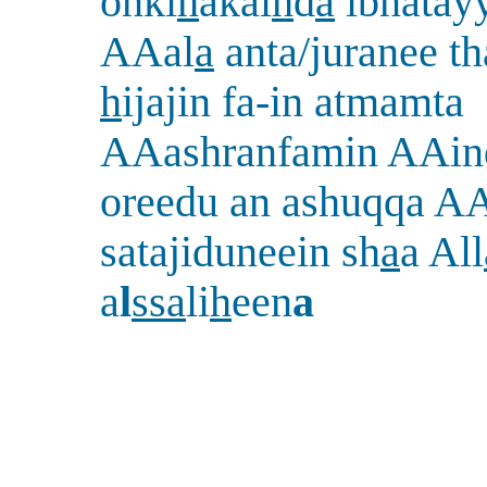
onki
h
akai
h
d
a
ibnatay
AAal
a
anta/juranee t
h
ijajin fa-in atmamta
AAashranfamin AAin
oreedu an ashuqqa A
satajiduneein sh
a
a All
a
l
ssa
li
h
een
a