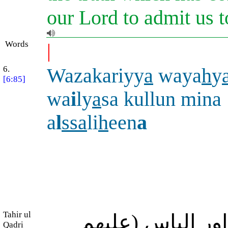
our Lord to admit us 
Words
|
6.
Wazakariyy
a
waya
h
y
[6:85]
wa
i
ly
a
sa kullun mina
a
l
ssa
li
h
een
a
Tahir ul
اور الیاس (علیھم
Qadri