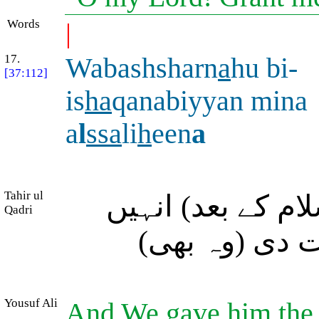
Words
|
17.
Wabashsharn
a
hu bi-
[37:112]
is
ha
qanabiyyan mina
a
l
ssa
li
h
een
a
Tahir ul
ام کے بعد) انہیں
Qadri
رت دی (وہ بھی
Yousuf Ali
And We gave him the g