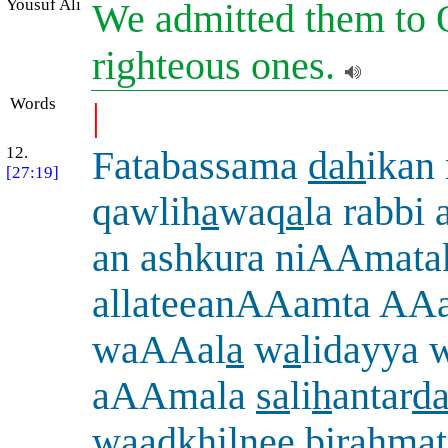
Yousuf Ali
We admitted them to O
righteous ones.
Words
|
12.
Fatabassama
dah
ikan
[27:19]
qawlih
a
waq
a
la rabbi
an ashkura niAAmata
allateeanAAamta AA
waAAal
a
w
a
lidayya 
aAAmala
sa
li
h
antar
d
waadkhilnee bira
h
mat