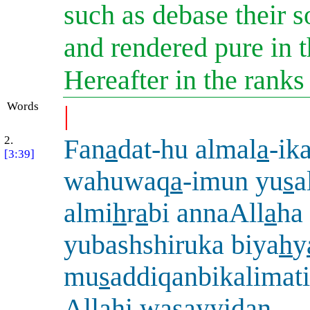
such as debase their 
and rendered pure in t
Hereafter in the ranks
Words
|
2.
Fan
a
dat-hu almal
a
-ik
[3:39]
wahuwaq
a
-imun yu
s
a
almi
h
r
a
bi annaAll
a
ha
yubashshiruka biya
h
y
mu
s
addiqanbikalimat
All
a
hi wasayyidan