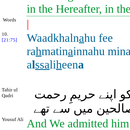
in the Hereafter, in t
Words
|
10.
Waadkhaln
a
hu fee
[21:75]
ra
h
matin
a
innahu min
a
l
ssa
li
h
een
a
Tahir ul
و اپنے حریمِ رحمت
Qadri
الحین میں سے تھے
Yousuf Ali
And We admitted him 