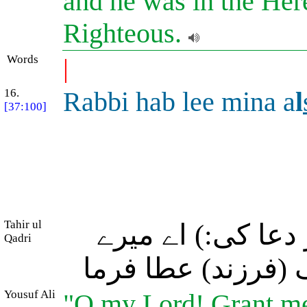
and he was in the Her
Righteous.
Words
|
16.
Rabbi hab lee mina a
l
[37:100]
Tahir ul
(عا کی:) اے میرے
Qadri
(فرزند) عطا فرما
Yousuf Ali
"O my Lord! Grant me