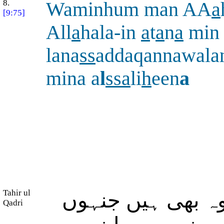
8.
Waminhum man AA
a
[9:75]
All
a
hala-in
a
t
a
n
a
min 
lana
ss
addaqannawala
mina a
l
ssa
li
h
een
a
Tahir ul
وہ بھی ہیں جنہوں
Qadri