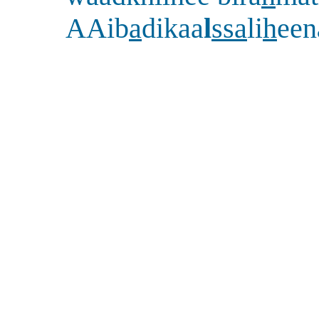
AAib
a
dikaa
l
ssa
li
h
een