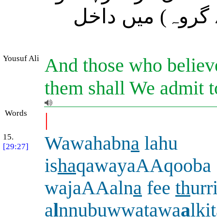
 گروہ) میں داخل
Yousuf Ali
And those who believe
them shall We admit t
Words
|
15.
Wawahabn
a
lahu
[29:27]
is
ha
qawayaAAqooba
wajaAAaln
a
fee
th
urr
a
l
nnubuwwatawa
a
lkit