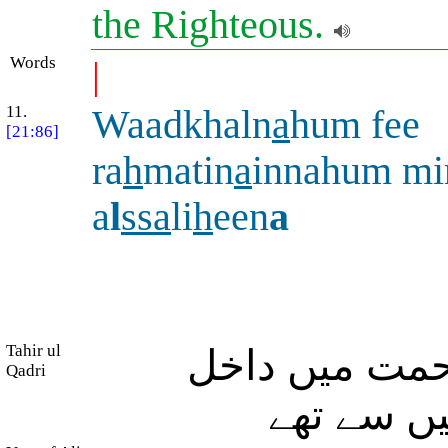
the Righteous.
Words
|
11.
Waadkhaln
a
hum fee
[21:86]
ra
h
matin
a
innahum mi
a
l
ssa
li
h
een
a
Tahir ul
رحمت میں داخل
Qadri
یں سے تھے