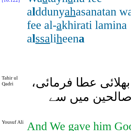
[16:122]
a
l
dduny
a
h
asanatan w
fee al-
a
khirati lamina
a
l
ssa
li
h
een
a
Tahir ul
 بھلائی عطا فرمائی
Qadri
صالحین میں سے
Yousuf Ali
And We gave him Good 