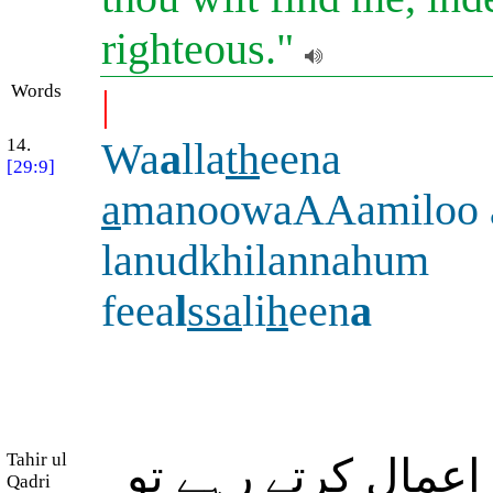
righteous."
Words
|
14.
Wa
a
lla
th
eena
[29:9]
a
manoowaAAamiloo 
lanudkhilannahum
feea
l
ssa
li
h
een
a
Tahir ul
 اعمال کرتے رہے تو
Qadri